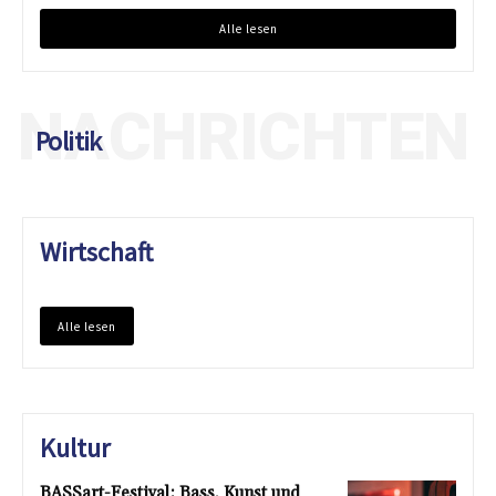
Alle lesen
NACHRICHTEN
Politik
Wirtschaft
Alle lesen
Kultur
BASSart-Festival: Bass, Kunst und