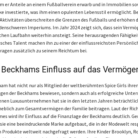
em er Anteile an einem Fußballverein erwarb und in Immobilien so
 investierte, was ihm einen opulenten Lebensstil ermöglicht. 
 Aktivitäten überschreiten die Grenzen des Fußballs und erhöhen 
rdenschweren Imperiums. Im Jahr 2024 zeigt sich, dass sein Vermö
ichen Laufbahn weiterhin ansteigt. Seine herausragenden Fähigkei
ches Talent machen ihn zu einer der einflussreichsten Persönlic
ragen zusätzlich zu seinem Reichtum bei.
a Beckhams Einfluss auf das Vermöge
ham hat nicht nur als Mitglied der weltberühmten Spice Girls ihren
gen der Beckhams bewiesen, sondern auch als erfolgreiche Unte
enen Luxusunternehmen hat sie in den letzten Jahren beträchtli
erheblich zum Gesamtvermögen der Familie beitragen. Laut der Rich
mes wird ihr Einfluss auf die Finanzlage der Beckhams deutlich. 
 sie eine beeindruckende Marke aufgebaut, die in der Modewelt res
n Produkte weltweit nachgefragt werden. Ihre Kinder Brooklyn, 