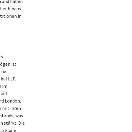
en und haben
über hinaus
titionen in
ls
ögen ist
sie
bal LLP.
n im
 auf
nd London,
m mit ihren
stands, was
n stärkt. Die
ch kluge