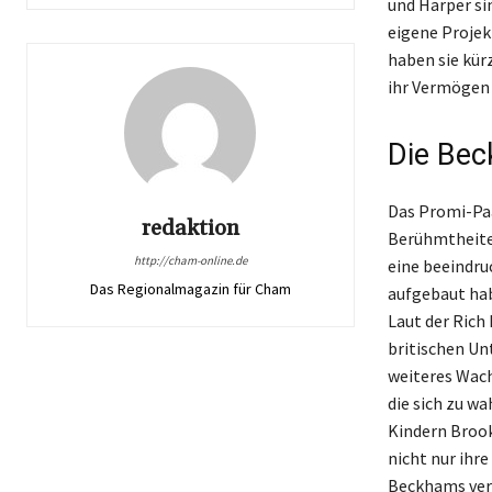
und Harper si
eigene Projek
haben sie kür
ihr Vermögen 
Die Bec
Das Promi-Paa
redaktion
Berühmtheiten
http://cham-online.de
eine beeindru
Das Regionalmagazin für Cham
aufgebaut hab
Laut der Rich
britischen Un
weiteres Wach
die sich zu w
Kindern Brook
nicht nur ihr
Beckhams verk