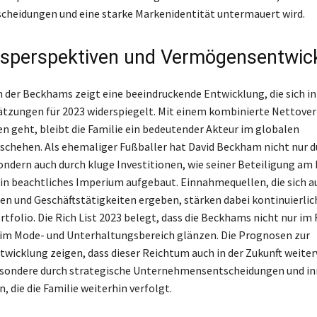
cheidungen und eine starke Markenidentität untermauert wird.
sperspektiven und Vermögensentwic
der Beckhams zeigt eine beeindruckende Entwicklung, die sich in
tzungen für 2023 widerspiegelt. Mit einem kombinierte Nettove
den geht, bleibt die Familie ein bedeutender Akteur im globalen
schehen. Als ehemaliger Fußballer hat David Beckham nicht nur d
sondern auch durch kluge Investitionen, wie seiner Beteiligung am
ein beachtliches Imperium aufgebaut. Einnahmequellen, die sich a
n und Geschäftstätigkeiten ergeben, stärken dabei kontinuierlic
folio. Die Rich List 2023 belegt, dass die Beckhams nicht nur im 
im Mode- und Unterhaltungsbereich glänzen. Die Prognosen zur
icklung zeigen, dass dieser Reichtum auch in der Zukunft weite
esondere durch strategische Unternehmensentscheidungen und in
, die die Familie weiterhin verfolgt.