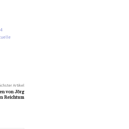
24
tuelle
chster Artikel
en von Jörg
nen Reichtum