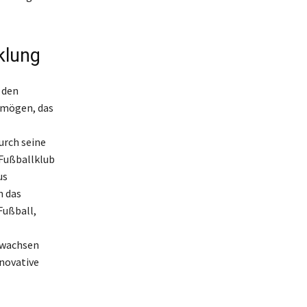
klung
 den
rmögen, das
urch seine
 Fußballklub
us
h das
Fußball,
rwachsen
novative