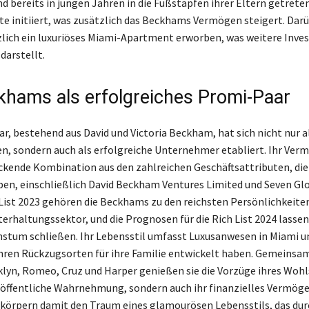
nd bereits in jungen Jahren in die Fußstapfen ihrer Eltern getret
te initiiert, was zusätzlich das Beckhams Vermögen steigert. Dar
zlich ein luxuriöses Miami-Apartment erworben, was weitere Inves
darstellt.
khams als erfolgreiches Promi-Paar
r, bestehend aus David und Victoria Beckham, hat sich nicht nur a
, sondern auch als erfolgreiche Unternehmer etabliert. Ihr Verm
ckende Kombination aus den zahlreichen Geschäftsattributen, die 
en, einschließlich David Beckham Ventures Limited und Seven Glo
 List 2023 gehören die Beckhams zu den reichsten Persönlichkeite
terhaltungssektor, und die Prognosen für die Rich List 2024 lassen
stum schließen. Ihr Lebensstil umfasst Luxusanwesen in Miami u
ahren Rückzugsorten für ihre Familie entwickelt haben. Gemeinsa
lyn, Romeo, Cruz und Harper genießen sie die Vorzüge ihres Wohl
e öffentliche Wahrnehmung, sondern auch ihr finanzielles Vermöge
örpern damit den Traum eines glamourösen Lebensstils, das dur