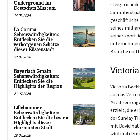
Underground im
steigern, ind
Deutschen Museum
Sammlerstücke
14.09.2024
geschäftliche
seines millia
La Coruna
Sehenswürdigkeiten:
seiner sportl
Entdecken Sie die
unternehmeris
verborgenen Schätze
dieser Küstenstadt
Branche und t
22.07.2026
Victori
Bayerisch Gmain
Sehenswürdigkeiten:
Entdecken Sie die
Highlights der Region
Victoria Beck
23.07.2026
auf das Vermö
Mit ihrem eig
Lillehammer
erzielt, die 
Sehenswürdigkeiten:
der Sunday Ti
Entdecken Sie die besten
Highlights dieser
mit David hat
charmanten Stadt
wird und dere
18.07.2026