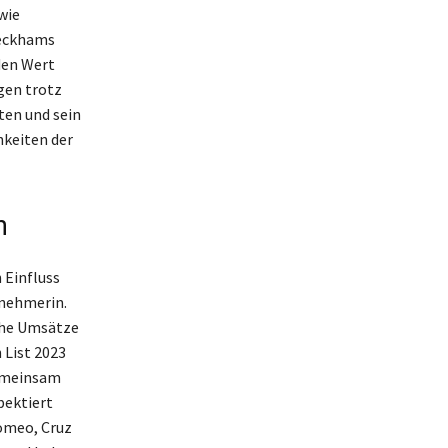
wie
Beckhams
den Wert
gen trotz
ten und sein
hkeiten der
n
 Einfluss
rnehmerin.
che Umsätze
 List 2023
Gemeinsam
pektiert
Romeo, Cruz