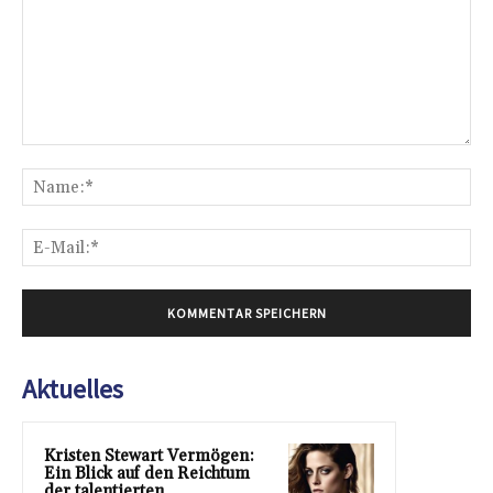
Kommentar:
Na
E-
Mai
Aktuelles
Kristen Stewart Vermögen:
Ein Blick auf den Reichtum
der talentierten