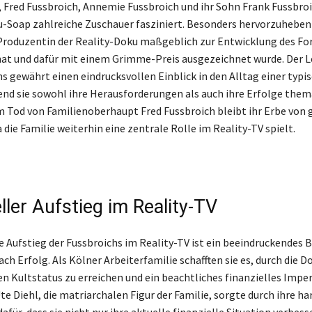
 Fred Fussbroich, Annemie Fussbroich und ihr Sohn Frank Fussbro
u-Soap zahlreiche Zuschauer fasziniert. Besonders hervorzuheben 
s Produzentin der Reality-Doku maßgeblich zur Entwicklung des F
at und dafür mit einem Grimme-Preis ausgezeichnet wurde. Der L
hs gewährt einen eindrucksvollen Einblick in den Alltag einer typi
end sie sowohl ihre Herausforderungen als auch ihre Erfolge thema
 Tod von Familienoberhaupt Fred Fussbroich bleibt ihr Erbe von 
die Familie weiterhin eine zentrale Rolle im Reality-TV spielt.
ller Aufstieg im Reality-TV
e Aufstieg der Fussbroichs im Reality-TV ist ein beeindruckendes B
ch Erfolg. Als Kölner Arbeiterfamilie schafften sie es, durch die 
 Kultstatus zu erreichen und ein beachtliches finanzielles Impe
e Diehl, die matriarchalen Figur der Familie, sorgte durch ihre ha
dafür, dass sie nicht nur ihre aktuelle finanzielle Situation verbess