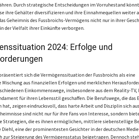
hren. Durch strategische Entscheidungen im Vorruhestand könnt
e ihre Gehälter diversifizieren und ihre Einnahmequellen weiter 
das Geheimnis des Fussbroichs-Vermögens nicht nur in ihrer Gesch
n der Vielfalt ihrer Einkünfte verborgen.
nssituation 2024: Erfolge und
forderungen
präsentiert sich die Vermögenssituation der Fussbroichs als eine
e Mischung aus finanziellen Erfolgen und merklichen Herausforde
rschiedenen Einkommenswege, insbesondere aus dem Reality-TV, 
undament für ihren Lebensstil geschaffen. Die Berufswege, die das
hat, zeigen eindrucksvoll, dass harte Arbeit und Disziplin sich au
heimnisse sind nicht nur für ihre Fans von Interesse, sondern biet
ie Strategien, die es ihnen ermöglichen, mittlere siebenstellige B
e Diehl, eine der prominentesten Gesichter in der deutschen Medie
h zur Steigerung des Vermögensstatus beigetragen. Dennoch steh