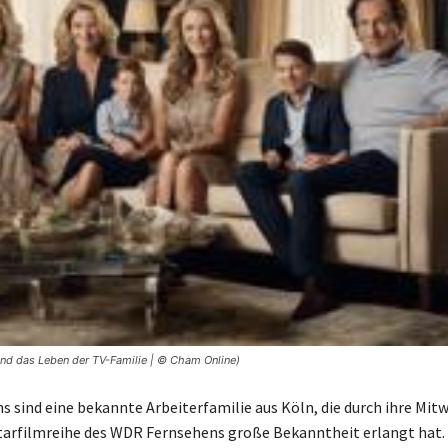
und das Leben der TV-Familie | © Cham Online)
hs sind eine bekannte Arbeiterfamilie aus Köln, die durch ihre Mit
arfilmreihe des WDR Fernsehens große Bekanntheit erlangt hat. 