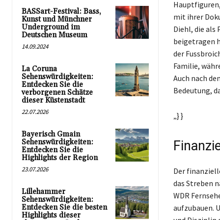
Hauptfiguren,
BASSart-Festival: Bass,
mit ihrer Dok
Kunst und Münchner
Underground im
Diehl, die al
Deutschen Museum
beigetragen h
14.09.2024
der Fussbroic
Familie, währ
La Coruna
Sehenswürdigkeiten:
Auch nach dem
Entdecken Sie die
Bedeutung, da 
verborgenen Schätze
dieser Küstenstadt
22.07.2026
„} }
Bayerisch Gmain
Sehenswürdigkeiten:
Finanzie
Entdecken Sie die
Highlights der Region
23.07.2026
Der finanziell
das Streben na
Lillehammer
WDR Fernsehen
Sehenswürdigkeiten:
Entdecken Sie die besten
aufzubauen. Ut
Highlights dieser
und Disziplin 