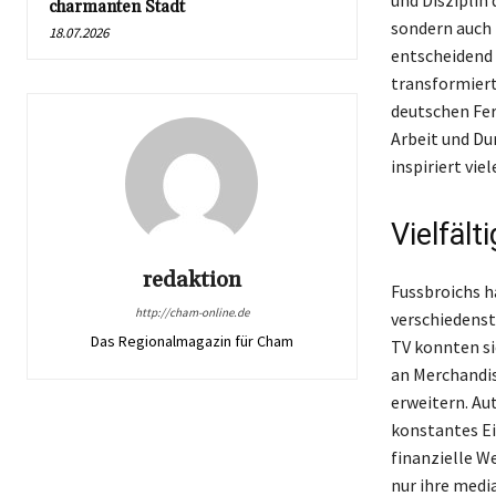
charmanten Stadt
sondern auch 
18.07.2026
entscheidend 
transformiert
deutschen Fern
Arbeit und Du
inspiriert vie
Vielfäl
redaktion
Fussbroichs 
http://cham-online.de
verschiedenst
Das Regionalmagazin für Cham
TV konnten si
an Merchandis
erweitern. Au
konstantes E
finanzielle W
nur ihre media