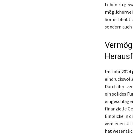
Leben zu gewä
möglicherweis
Somit bleibt 
sondern auch i
Vermöge
Heraus
Im Jahr 2024 
eindrucksvoll
Durch ihre ve
ein solides F
eingeschlagen 
finanzielle Ge
Einblicke in d
verdienen. Ut
hat wesentlic