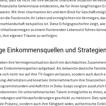
finanzielle Geheimnisse entdeckten, die für ihren langfristigen E
waren. Mit ihrer charmanten Art und dem Blick für Geschäftsmögl
en die Fussbroichs ihr Leben und ermöglichten ein Vermögen, das 
sehlandschaft beispiellos ist. Diese Erfolgsgeschichte zeigt, wie
rchhaltevermögen zu einem florierenden Lebensstil führen könn
le, ihre eigenen Träume zu verfolgen.
tige Einkommensquellen und Strategie
haben ihre Vermögenssituation durch ein durchdachtes Zusammen
er Einkommensquellen aufgebaut. Als bekannte deutsche Familie 
e sich nicht nur auf ihre TV-Gagen verlassen, sondern auch durch e
ing-Aktivitäten und kreatives Unternehmertum ihre finanziellen
togrammstunden und Auftritte in Doku-Soaps sorgten zusätzlich f
inkommen. Ihr unternehmerisches Talent ermöglichte es ihnen, 
endungen und Herausforderungen geschickt zu meistern. Dies spie
le Präsenz, sondern auch ihre Fähigkeit wider, authentische Einbli