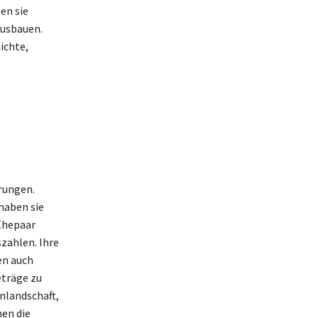
en sie
ausbauen.
ichte,
rungen.
haben sie
 Ehepaar
szahlen. Ihre
en auch
eträge zu
nlandschaft,
en die