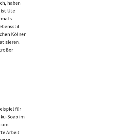
ich, haben
ist Ute
ormats
ebensstil
schen Kölner
tisieren.
großer
eispiel für
Doku-Soap im
rium
rte Arbeit
erten,