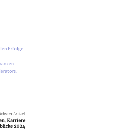
llen Erfolge
inanzen
erators.
chster Artikel
n, Karriere
blicke 2024