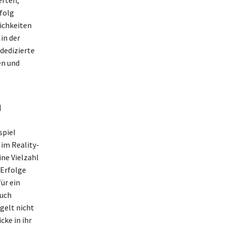
rfolg
ichkeiten
in der
 dedizierte
en und
n
spiel
im Reality-
ine Vielzahl
 Erfolge
ür ein
auch
gelt nicht
cke in ihr