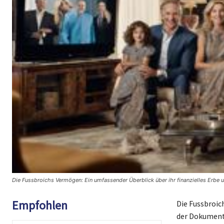
Die Fussbroichs Vermögen: Ein umfassender Überblick über ihr finanzielles Erbe 
Empfohlen
Die Fussbroic
der Dokument