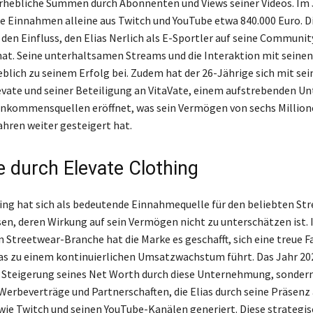
erhebliche Summen durch Abonnenten und Views seiner Videos. Im 
e Einnahmen alleine aus Twitch und YouTube etwa 840.000 Euro. D
den Einfluss, den Elias Nerlich als E-Sportler auf seine Communit
at. Seine unterhaltsamen Streams und die Interaktion mit seine
lich zu seinem Erfolg bei. Zudem hat der 26-Jährige sich mit se
vate und seiner Beteiligung an VitaVate, einem aufstrebenden U
inkommensquellen eröffnet, was sein Vermögen von sechs Million
ahren weiter gesteigert hat.
 durch Elevate Clothing
ing hat sich als bedeutende Einnahmequelle für den beliebten Str
sen, deren Wirkung auf sein Vermögen nicht zu unterschätzen ist. 
 Streetwear-Branche hat die Marke es geschafft, sich eine treue
as zu einem kontinuierlichen Umsatzwachstum führt. Das Jahr 20
e Steigerung seines Net Worth durch diese Unternehmung, sonder
Werbeverträge und Partnerschaften, die Elias durch seine Präsenz 
ie Twitch und seinen YouTube-Kanälen generiert. Diese strategi