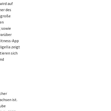
wird auf
mer des
 große
nen
g sowie
Darüber
Fitness-App
igella zeigt
tieren sich
und
icher
chsen ist.
Tube