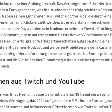
aktion mit seiner Anhängerschaft. Das Vermögen von Elias Nerlich 
onen Euro geschätzt, was ihn zu einem der erfolgreichsten Strea
 Neben seinen Einnahmen aus Twitch und YouTube, die durch eine
nnenten und Klicks erzielt werden, ist er ebenfalls in verschiede
ichen aktiv. Dazu zählen sein Modeunternehmen Elevate Clothin
 in VitaVate, einem aufstrebenden Hersteller von Vitaminwasser. 
ias Nerlich erfolgreich Werbepartnerschaften aufgebaut und eine 
ufen. Mit seinem Podcast und weiteren Projekten wie dem Kanal El
ür zukünftige Herausforderungen bestens gerüstet ist. Somit präsen
n und die Vielfalt seiner Einnahmequellen als vielversprechend 
reich.
en aus Twitch und YouTube
 von Elias Nerlich, besser bekannt als EliasN97, sind ein wesentl
eines Vermögens, das 2024 auf geschätzte 9 Millionen Euro angewa
cher Streamer und Influencer auf Plattformen wie Twitch und You