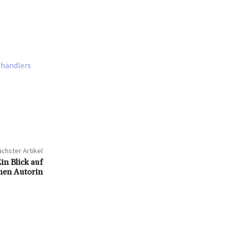
thändlers
chster Artikel
in Blick auf
hen Autorin