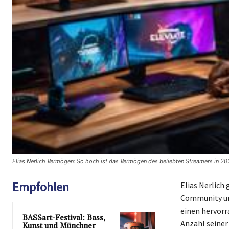
Elias Nerlich Vermögen: So hoch ist das Vermögen des beliebten Streamers in 2
Empfohlen
Elias Nerlich
Community und
einen hervorr
BASSart-Festival: Bass,
Anzahl seiner
Kunst und Münchner