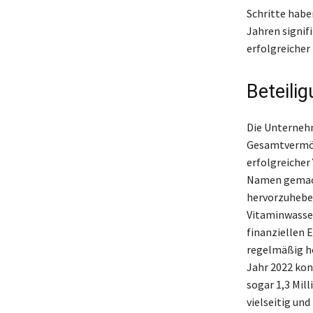
Schritte habe
Jahren signif
erfolgreicher
Beteili
Die Unternehm
Gesamtvermöge
erfolgreicher
Namen gemacht
hervorzuheben
Vitaminwasser
finanziellen 
regelmäßig ho
Jahr 2022 kon
sogar 1,3 Mil
vielseitig und