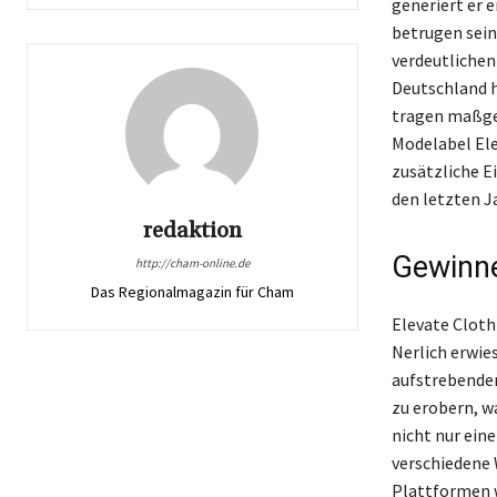
generiert er 
betrugen sein
verdeutlichen 
Deutschland h
tragen maßgeb
Modelabel Ele
zusätzliche E
den letzten J
redaktion
Gewinne
http://cham-online.de
Das Regionalmagazin für Cham
Elevate Cloth
Nerlich erwie
aufstrebenden
zu erobern, w
nicht nur ein
verschiedene 
Plattformen w