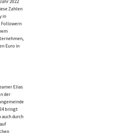
Jahr 2022
iese Zahlen
y in
n Followern
inem
nternehmen,
en Euro in
eamer Elias
In der
 Fangemeinde
24 bringt
n auch durch
auf
schen