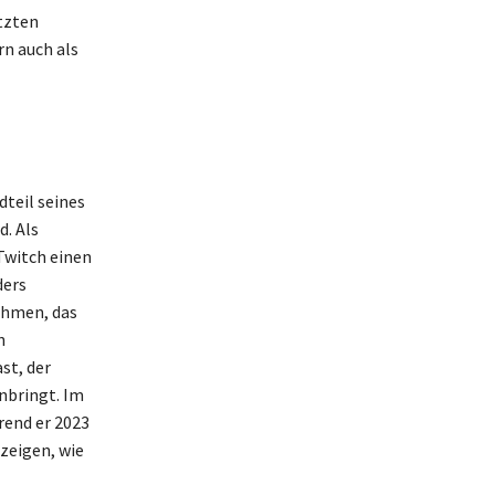
tzten
rn auch als
teil seines
. Als
Twitch einen
ders
ehmen, das
n
st, der
nbringt. Im
rend er 2023
 zeigen, wie