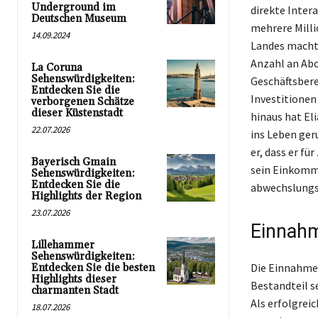
Underground im
direkte Inter
Deutschen Museum
mehrere Milli
14.09.2024
Landes macht.
Anzahl an Abo
La Coruna
Sehenswürdigkeiten:
Geschäftsbere
Entdecken Sie die
Investitionen
verborgenen Schätze
dieser Küstenstadt
hinaus hat El
22.07.2026
ins Leben ger
er, dass er f
Bayerisch Gmain
sein Einkomme
Sehenswürdigkeiten:
Entdecken Sie die
abwechslungs
Highlights der Region
23.07.2026
Einnahm
Lillehammer
Sehenswürdigkeiten:
Die Einnahmen
Entdecken Sie die besten
Highlights dieser
Bestandteil s
charmanten Stadt
Als erfolgrei
18.07.2026