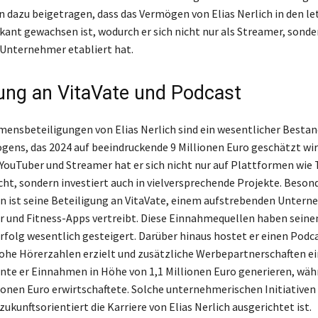
n dazu beigetragen, dass das Vermögen von Elias Nerlich in den le
ikant gewachsen ist, wodurch er sich nicht nur als Streamer, sonde
 Unternehmer etabliert hat.
gung an VitaVate und Podcast
ensbeteiligungen von Elias Nerlich sind ein wesentlicher Bestand
ns, das 2024 auf beeindruckende 9 Millionen Euro geschätzt wird
 YouTuber und Streamer hat er sich nicht nur auf Plattformen wie 
, sondern investiert auch in vielversprechende Projekte. Beson
 ist seine Beteiligung an VitaVate, einem aufstrebenden Untern
 und Fitness-Apps vertreibt. Diese Einnahmequellen haben seine
Erfolg wesentlich gesteigert. Darüber hinaus hostet er einen Podca
he Hörerzahlen erzielt und zusätzliche Werbepartnerschaften ei
nte er Einnahmen in Höhe von 1,1 Millionen Euro generieren, wäh
lionen Euro erwirtschaftete. Solche unternehmerischen Initiativen
 zukunftsorientiert die Karriere von Elias Nerlich ausgerichtet ist.