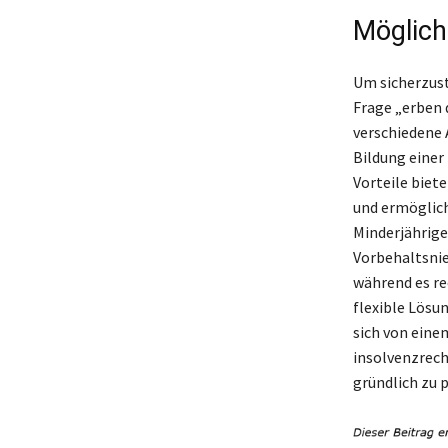
Möglich
Um sicherzust
Frage „erben 
verschiedene 
Bildung einer
Vorteile biet
und ermöglic
Minderjährige
Vorbehaltsnie
während es re
flexible Lösu
sich von eine
insolvenzrech
gründlich zu 