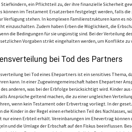
 Stiefkindern, ein Pflichtteil zu, der ihre finanzielle Sicherheit ge
s können im Testament Ersatzerben festgelegt werden, falls die
ur Verfügung stehen. In komplexen Familienstrukturen kann es nöt
ht einzuschalten. Zudem haben Erben die Möglichkeit, die Erbsch
enn die Bedingungen für sie ungünstig sind. Bei der Verteilung d
setzlichen Vorgaben strikt eingehalten werden, um Konflikte zu 
nsverteilung bei Tod des Partners
verteilung bei Tod eines Ehepartners ist ein sensitives Thema, da
hren kann. In einer Zugewinngemeinschaft haben Ehepartner Ans
des anderen, was bei der Erbfolge berücksichtigt wird. Kinder aus 
lls Ansprüche geltend machen, die zu einer ungleichen Verteilun
ren, wenn kein Testament oder Erbvertrag vorliegt. In der geset
n die Kinder in der Regel einen erheblichen Teil des Nachlasses, w
t nur einen Erbteil erhält. Vereinbarungen im Ehevertrag können 
geln und die Umlage der Erbschaft auf den Fiskus beeinflussen. Bes