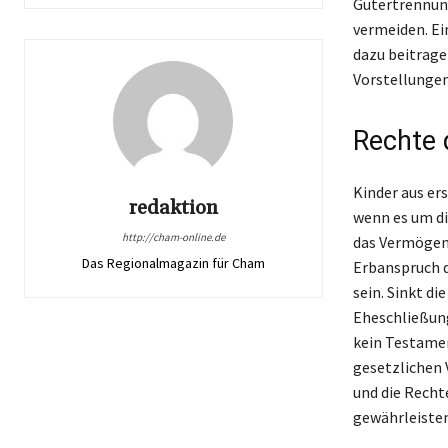
Gütertrennung
vermeiden. Ei
dazu beitrage
Vorstellungen
Rechte 
Kinder aus ers
redaktion
wenn es um di
http://cham-online.de
das Vermögen,
Das Regionalmagazin für Cham
Erbanspruch d
sein. Sinkt di
Eheschließung
kein Testamen
gesetzlichen 
und die Recht
gewährleisten