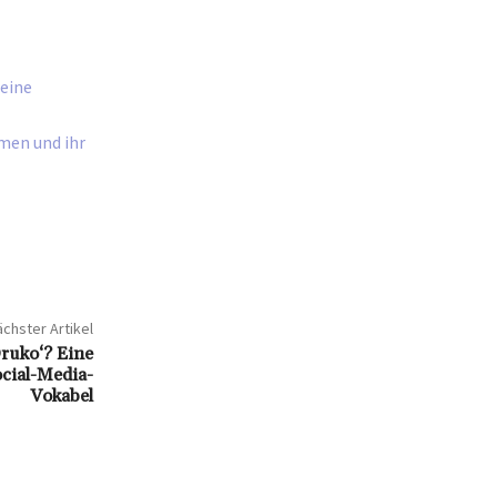
eine
men und ihr
chster Artikel
Druko‘? Eine
cial-Media-
Vokabel