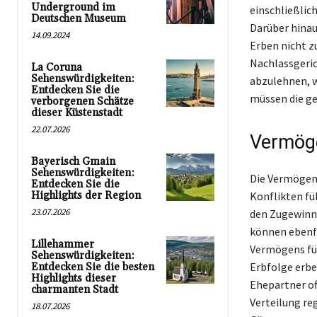
Underground im
einschließlich
Deutschen Museum
Darüber hinau
14.09.2024
Erben nicht z
Nachlassgeric
La Coruna
Sehenswürdigkeiten:
abzulehnen, w
Entdecken Sie die
müssen die ge
verborgenen Schätze
dieser Küstenstadt
22.07.2026
Vermöge
Bayerisch Gmain
Sehenswürdigkeiten:
Die Vermögens
Entdecken Sie die
Highlights der Region
Konflikten fü
23.07.2026
den Zugewinn 
können ebenfa
Lillehammer
Vermögens füh
Sehenswürdigkeiten:
Erbfolge erbe
Entdecken Sie die besten
Highlights dieser
Ehepartner of
charmanten Stadt
Verteilung re
18.07.2026