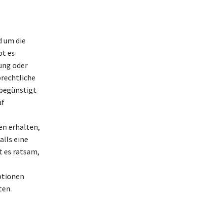
d um die
bt es
ung oder
brechtliche
rbegünstigt
uf
en erhalten,
lls eine
t es ratsam,
Optionen
ten.