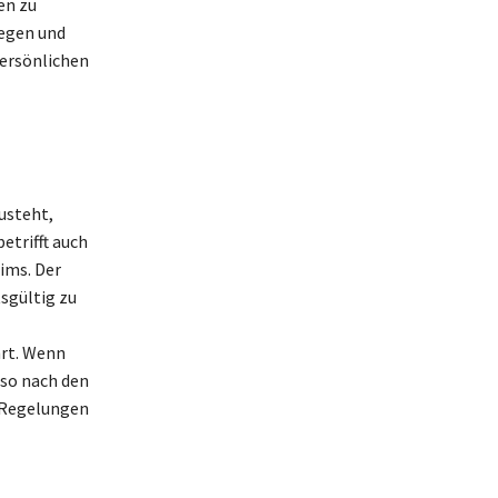
en zu
legen und
persönlichen
zusteht,
etrifft auch
ims. Der
sgültig zu
hrt. Wenn
so nach den
n Regelungen