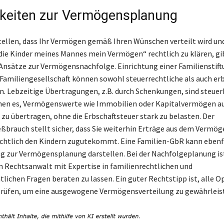
keiten zur Vermögensplanung
ellen, dass Ihr Vermögen gemäß Ihren Wünschen verteilt wird un
die Kinder meines Mannes mein Vermögen“ rechtlich zu klären, gi
Ansätze zur Vermögensnachfolge. Einrichtung einer Familienstift
 Familiengesellschaft können sowohl steuerrechtliche als auch er
en. Lebzeitige Übertragungen, z.B. durch Schenkungen, sind steue
hen es, Vermögenswerte wie Immobilien oder Kapitalvermögen a
 zu übertragen, ohne die Erbschaftsteuer stark zu belasten. Der
ßbrauch stellt sicher, dass Sie weiterhin Erträge aus dem Vermög
chtlich den Kindern zugutekommt. Eine Familien-GbR kann ebenfa
ng zur Vermögensplanung darstellen. Bei der Nachfolgeplanung is
m Rechtsanwalt mit Expertise in familienrechtlichen und
tlichen Fragen beraten zu lassen. Ein guter Rechtstipp ist, alle 
prüfen, um eine ausgewogene Vermögensverteilung zu gewährleis