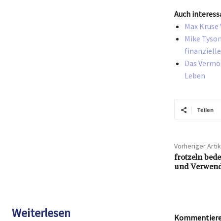
Auch interess
Max Kruse 
Mike Tyson
finanziell
Das Vermög
Leben
Teilen
Vorheriger Artik
frotzeln bed
und Verwend
Weiterlesen
Kommentieren