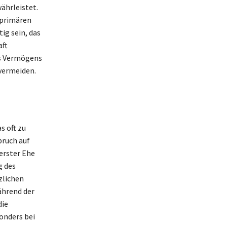
währleistet.
 primären
ig sein, das
aft
es Vermögens
vermeiden.
s oft zu
pruch auf
erster Ehe
g des
zlichen
ährend der
die
onders bei