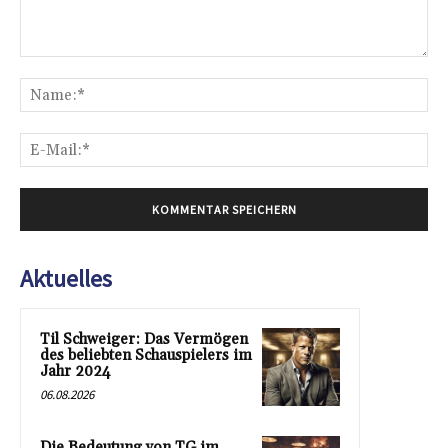
Kommentar:
Na
E-
Mai
Aktuelles
Til Schweiger: Das Vermögen
des beliebten Schauspielers im
Jahr 2024
06.08.2026
Die Bedeutung von TG im