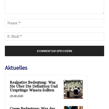
Kommentar:
Na
E-
Mai
Aktuelles
Realsatire Bedeutung: Was
Sie Über Die Definition Und
Ursprünge Wissen Sollten
05.08.2026
Creep Bedeutung: Was der