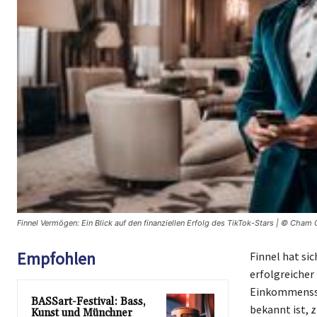
Finnel Vermögen: Ein Blick auf den finanziellen Erfolg des TikTok-Stars | © Cham 
Empfohlen
Finnel hat sic
erfolgreicher
Einkommensstr
BASSart-Festival: Bass,
bekannt ist, 
Kunst und Münchner