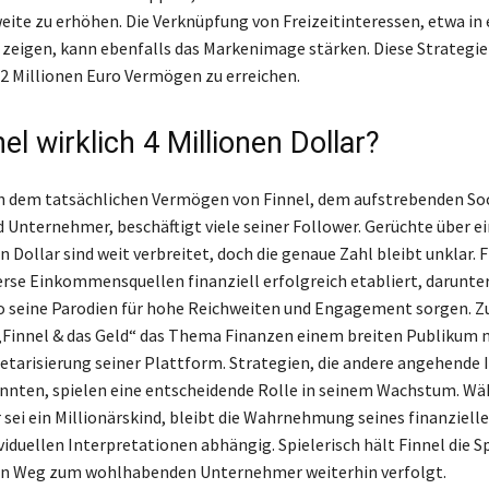
eite zu erhöhen. Die Verknüpfung von Freizeitinteressen, etwa in
 zeigen, kann ebenfalls das Markenimage stärken. Diese Strategie
1,2 Millionen Euro Vermögen zu erreichen.
el wirklich 4 Millionen Dollar?
h dem tatsächlichen Vermögen von Finnel, dem aufstrebenden So
d Unternehmer, beschäftigt viele seiner Follower. Gerüchte über 
n Dollar sind weit verbreitet, doch die genaue Zahl bleibt unklar. 
verse Einkommensquellen finanziell erfolgreich etabliert, darunt
o seine Parodien für hohe Reichweiten und Engagement sorgen. 
„Finnel & das Geld“ das Thema Finanzen einem breiten Publikum 
etarisierung seiner Plattform. Strategien, die andere angehende 
önnten, spielen eine entscheidende Rolle in seinem Wachstum. Wä
 sei ein Millionärskind, bleibt die Wahrnehmung seines finanziell
ividuellen Interpretationen abhängig. Spielerisch hält Finnel die 
en Weg zum wohlhabenden Unternehmer weiterhin verfolgt.