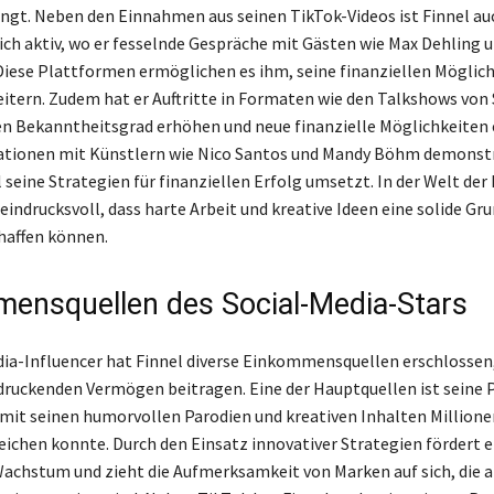
ingt. Neben den Einnahmen aus seinen TikTok-Videos ist Finnel au
ch aktiv, wo er fesselnde Gespräche mit Gästen wie Max Dehling 
 Diese Plattformen ermöglichen es ihm, seine finanziellen Möglic
eitern. Zudem hat er Auftritte in Formaten wie den Talkshows vo
en Bekanntheitsgrad erhöhen und neue finanzielle Möglichkeiten 
ationen mit Künstlern wie Nico Santos und Mandy Böhm demonstr
l seine Strategien für finanziellen Erfolg umsetzt. In der Welt der
eindrucksvoll, dass harte Arbeit und kreative Ideen eine solide Gr
haffen können.
ensquellen des Social-Media-Stars
dia-Influencer hat Finnel diverse Einkommensquellen erschlossen,
ruckenden Vermögen beitragen. Eine der Hauptquellen ist seine 
 mit seinen humorvollen Parodien und kreativen Inhalten Millione
eichen konnte. Durch den Einsatz innovativer Strategien fördert e
achstum und zieht die Aufmerksamkeit von Marken auf sich, die 