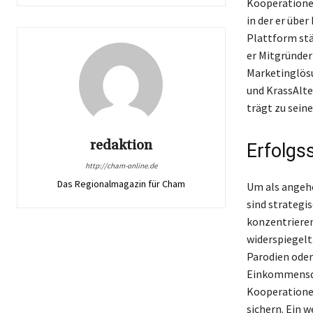
Kooperationen
in der er übe
Plattform stä
er Mitgründer
Marketinglösu
und KrassAlte
trägt zu seine
redaktion
Erfolgs
http://cham-online.de
Das Regionalmagazin für Cham
Um als angehe
sind strategi
konzentrieren
widerspiegelt
Parodien oder
Einkommensque
Kooperationen
sichern. Ein 