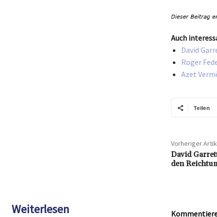
Auch interess
David Garr
Roger Fede
Azet Vermö
Teilen
Vorheriger Artik
David Garret
den Reichtu
Weiterlesen
Kommentieren