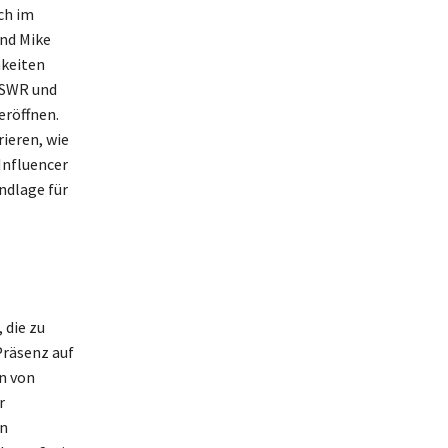
ch im
und Mike
hkeiten
n SWR und
eröffnen.
ieren, wie
 Influencer
undlage für
 die zu
Präsenz auf
n von
r
an