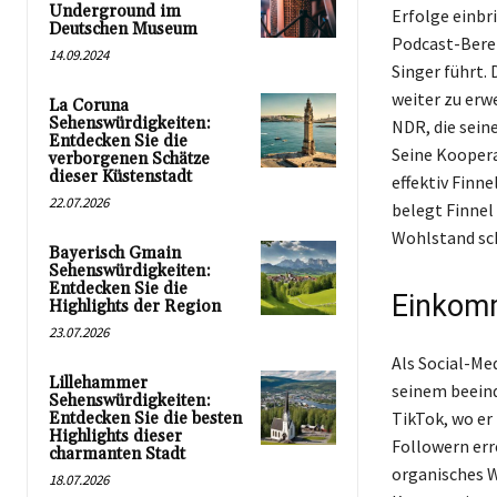
Underground im
Erfolge einbr
Deutschen Museum
Podcast-Berei
14.09.2024
Singer führt.
weiter zu erw
La Coruna
Sehenswürdigkeiten:
NDR, die sein
Entdecken Sie die
Seine Kooper
verborgenen Schätze
dieser Küstenstadt
effektiv Finne
22.07.2026
belegt Finnel 
Wohlstand sc
Bayerisch Gmain
Sehenswürdigkeiten:
Entdecken Sie die
Einkomm
Highlights der Region
23.07.2026
Als Social-Me
Lillehammer
seinem beeind
Sehenswürdigkeiten:
TikTok, wo er
Entdecken Sie die besten
Highlights dieser
Followern err
charmanten Stadt
organisches W
18.07.2026