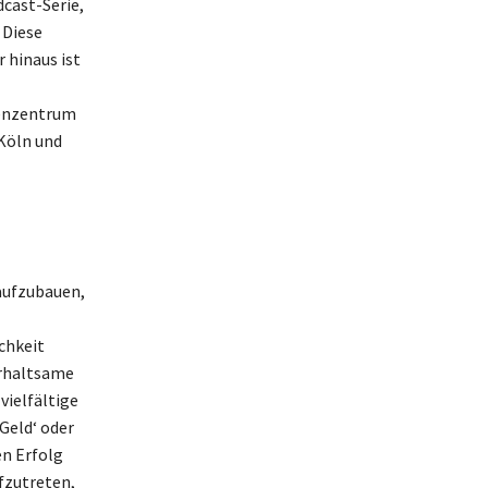
dcast-Serie,
 Diese
 hinaus ist
renzentrum
 Köln und
 aufzubauen,
chkeit
erhaltsame
vielfältige
Geld‘ oder
n Erfolg
fzutreten,