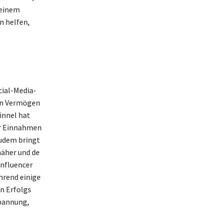
 einem
n helfen,
cial-Media-
ein Vermögen
Finnel hat
er Einnahmen
Zudem bringt
näher und de
Influencer
hrend einige
en Erfolgs
Spannung,