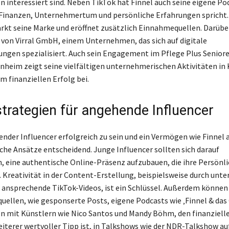
 interessiert sind. Neben TikTok hat Finnel auch seine eigene Po
r Finanzen, Unternehmertum und persönliche Erfahrungen spricht.
rkt seine Marke und eröffnet zusätzlich Einnahmequellen. Darüber
 von Virral GmbH, einem Unternehmen, das sich auf digitale
ngen spezialisiert. Auch sein Engagement im Pflege Plus Senio
nheim zeigt seine vielfältigen unternehmerischen Aktivitäten in
m finanziellen Erfolg bei.
strategien für angehende Influencer
nder Influencer erfolgreich zu sein und ein Vermögen wie Finnel
sche Ansätze entscheidend. Junge Influencer sollten sich darauf
, eine authentische Online-Präsenz aufzubauen, die ihre Persönli
. Kreativität in der Content-Erstellung, beispielsweise durch unt
 ansprechende TikTok-Videos, ist ein Schlüssel. Außerdem können 
llen, wie gesponserte Posts, eigene Podcasts wie ‚Finnel & das 
 mit Künstlern wie Nico Santos und Mandy Böhm, den finanzielle
weiterer wertvoller Tipp ist, in Talkshows wie der NDR-Talkshow au