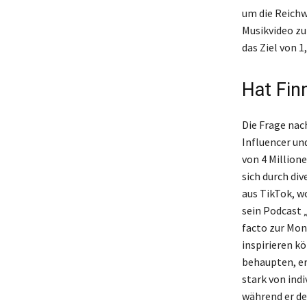
um die Reichw
Musikvideo zu
das Ziel von 
Hat Finn
Die Frage nac
Influencer un
von 4 Millione
sich durch di
aus TikTok, w
sein Podcast 
facto zur Mon
inspirieren k
behaupten, er
stark von ind
während er d