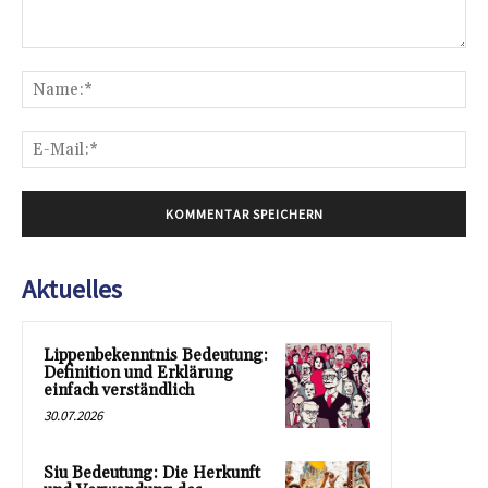
Kommentar:
Na
E-
Mai
Aktuelles
Lippenbekenntnis Bedeutung:
Definition und Erklärung
einfach verständlich
30.07.2026
Siu Bedeutung: Die Herkunft