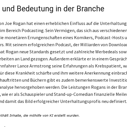
s und Bedeutung in der Branche
von Joe Rogan hat einen erheblichen Einfluss auf die Unterhaltun
im Bereich Podcasting. Sein Vermögen, das sich aus verschiedene
 die monetären Errungenschaften eines Komikers, Podcast-Hosts 
 Mit seinem erfolgreichen Podcast, der Milliarden von Downloa
hat Rogan neue Standards gesetzt und zahlreiche Werbedeals sow
beiten an Land gezogen. Außerdem erklärte er in einem Gespräc
nfahrer Lance Armstrong seine Erfahrungen als Krebspatient, w
ür diese Krankheit schärfte und ihm weitere Anerkennung einbrac
hauftritten und Büchern gibt es zudem bemerkenswerte Investitio
analyse hervorgehoben werden. Die Leistungen Rogans in der Bra
, wie er als Schauspieler und Stand-up-Comedian finanzielle Meile
nd damit das Bild erfolgreicher Unterhaltungsprofis neu definiert