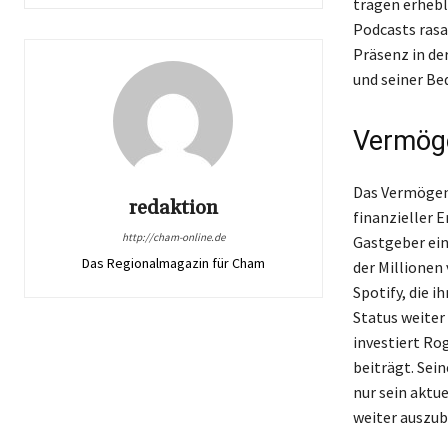
tragen erhebl
Podcasts rasa
Präsenz in de
und seiner Be
Vermöge
Das Vermögen 
redaktion
finanzieller 
http://cham-online.de
Gastgeber ein
Das Regionalmagazin für Cham
der Millionen
Spotify, die i
Status weite
investiert Ro
beiträgt. Sei
nur sein aktu
weiter auszub