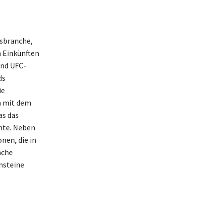
gsbranche,
n Einkünften
und UFC-
ds
ie
h mit dem
as das
hte. Neben
nen, die in
nche
nsteine
.