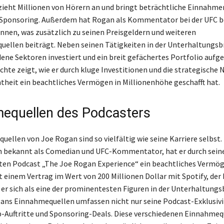
zieht Millionen von Hörern an und bringt beträchtliche Einnahme
Sponsoring. Außerdem hat Rogan als Kommentator bei der UFC 
nnen, was zusätzlich zu seinen Preisgeldern und weiteren
llen beiträgt. Neben seinen Tätigkeiten in der Unterhaltungsb
dene Sektoren investiert und ein breit gefächertes Portfolio aufge
chte zeigt, wie er durch kluge Investitionen und die strategische
theit ein beachtliches Vermögen in Millionenhöhe geschafft hat.
equellen des Podcasters
uellen von Joe Rogan sind so vielfältig wie seine Karriere selbst.
 bekannt als Comedian und UFC-Kommentator, hat er durch seine
ten Podcast „The Joe Rogan Experience“ ein beachtliches Vermö
t einem Vertrag im Wert von 200 Millionen Dollar mit Spotify, der 
at er sich als eine der prominentesten Figuren in der Unterhaltung
gans Einnahmequellen umfassen nicht nur seine Podcast-Exklusivi
-Auftritte und Sponsoring-Deals. Diese verschiedenen Einnahmeq