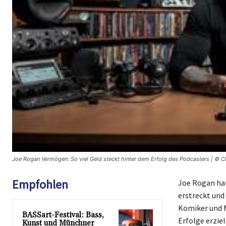
Joe Rogan Vermögen: So viel Geld steckt hinter dem Erfolg des Podcasters | © 
Empfohlen
Joe Rogan hat
erstreckt und
Komiker und M
BASSart-Festival: Bass,
Erfolge erzie
Kunst und Münchner