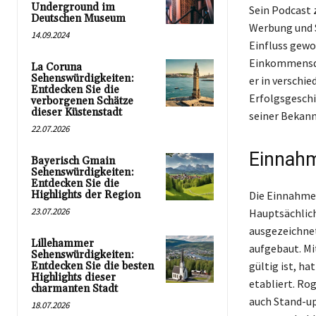
Underground im
Sein Podcast 
Deutschen Museum
Werbung und 
14.09.2024
Einfluss gewo
Einkommensque
La Coruna
Sehenswürdigkeiten:
er in verschie
Entdecken Sie die
Erfolgsgeschi
verborgenen Schätze
dieser Küstenstadt
seiner Bekann
22.07.2026
Einnahm
Bayerisch Gmain
Sehenswürdigkeiten:
Entdecken Sie die
Highlights der Region
Die Einnahmeq
23.07.2026
Hauptsächlich
ausgezeichne
Lillehammer
aufgebaut. Mi
Sehenswürdigkeiten:
gültig ist, h
Entdecken Sie die besten
Highlights dieser
etabliert. Ro
charmanten Stadt
auch Stand-up
18.07.2026