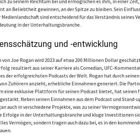
ich zu seinem Reichtum bei und ermöglichen es ihm, in einer Zeit, 
nt an Beliebtheit gewinnen, an der Spitze zu bleiben. Sein Einflus
r Medienlandschaft sind entscheidend für das Verständnis seines 
deutung in der Unterhaltungsbranche.
nsschätzung und -entwicklung
von Joe Rogan wird 2023 auf etwa 200 Millionen Dollar geschätzt
Erfolg resultiert aus seiner Karriere als Comedian, UFC-Kommenta
es der erfolgreichsten Podcasts der Welt. Rogan hat durch seinen
 von Zuhörern anzieht, erhebliche Einnahmen generiert. Die Partn
hm eine exklusive Plattform für seinen Podcast bietet, hat seinen 
r gestärkt. Neben seinen Einnahmen aus dem Podcast und Stand-
gan auch in verschiedene Projekte, was zu seiner Vermögensentwi
ne Erfolge in der Unterhaltungsbranche und kluge Investitionen si
elles Vermögen, sondern tragen auch dazu bei, es in den kommen
auen.