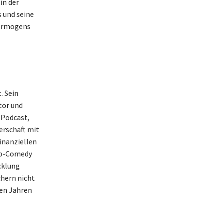
in der
s und seine
Vermögens
. Sein
tor und
 Podcast,
erschaft mit
finanziellen
up-Comedy
cklung
chern nicht
den Jahren