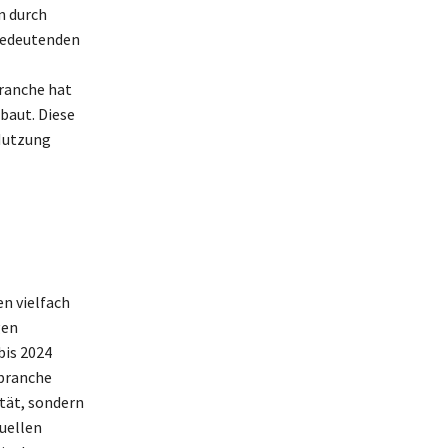
n durch
bedeutenden
ranche hat
baut. Diese
 Nutzung
n vielfach
gen
bis 2024
sbranche
tät, sondern
uellen