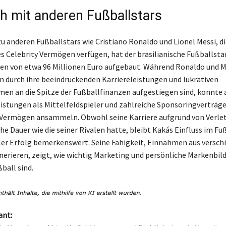
ch mit anderen Fußballstars
zu anderen Fußballstars wie Cristiano Ronaldo und Lionel Messi, di
es Celebrity Vermögen verfügen, hat der brasilianische Fußballsta
 von etwa 96 Millionen Euro aufgebaut. Während Ronaldo und Me
n durch ihre beeindruckenden Karriereleistungen und lukrativen
n an die Spitze der Fußballfinanzen aufgestiegen sind, konnte 
eistungen als Mittelfeldspieler und zahlreiche Sponsoringverträge
 Vermögen ansammeln. Obwohl seine Karriere aufgrund von Verl
che Dauer wie die seiner Rivalen hatte, bleibt Kakás Einfluss im Fu
ller Erfolg bemerkenswert. Seine Fähigkeit, Einnahmen aus versc
nerieren, zeigt, wie wichtig Marketing und persönliche Markenbil
all sind.
ant: