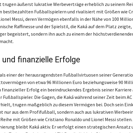
 trugen äußerst lukrative Werbeverträge erheblich zu seinem Rei
en bestbezahlten Fußballspielern und rivalisiert mit Größen wie Cr
ionel Messi, deren Vermögen ebenfalls in der Nähe von 100 Millio
hnische Raffinesse und der Spielstil, die Kaká auf dem Platz zeigte
ger begeistert, sondern ihn auch zu einem der höchstverdienende
emacht.
 und finanzielle Erfolge
 als einer der herausragendsten Fußballvirtuosen seiner Generatio
tovermögen von etwa 96 Millionen Euro beziehungsweise 90 Mill
in finanzieller Erfolg ein beeindruckendes Ergebnis seiner Karriere 
er Fußballspieler. Die Gagen, die Kaká während seiner Zeit beim AC
rhielt, trugen maßgeblich zu diesem Vermögen bei. Doch sein Ein
 nur aus dem Profifußball, sondern auch aus lukrativen Werbee
e Reihe mit Größen wie Cristiano Ronaldo und Lionel Messi stellen.
nierung bleibt Kaká aktiv. Er verfolgt einen strategischen Ansatz 