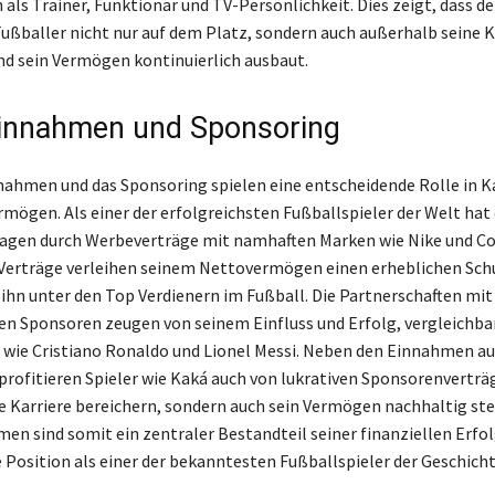
 als Trainer, Funktionär und TV-Persönlichkeit. Dies zeigt, dass de
Fußballer nicht nur auf dem Platz, sondern auch außerhalb seine K
nd sein Vermögen kontinuierlich ausbaut.
innahmen und Sponsoring
ahmen und das Sponsoring spielen eine entscheidende Rolle in K
mögen. Als einer der erfolgreichsten Fußballspieler der Welt hat 
agen durch Werbeverträge mit namhaften Marken wie Nike und C
e Verträge verleihen seinem Nettovermögen einen erheblichen Sch
 ihn unter den Top Verdienern im Fußball. Die Partnerschaften mit
en Sponsoren zeugen von seinem Einfluss und Erfolg, vergleichba
 wie Cristiano Ronaldo und Lionel Messi. Neben den Einnahmen au
profitieren Spieler wie Kaká auch von lukrativen Sponsorenverträg
ne Karriere bereichern, sondern auch sein Vermögen nachhaltig ste
n sind somit ein zentraler Bestandteil seiner finanziellen Erfo
e Position als einer der bekanntesten Fußballspieler der Geschicht