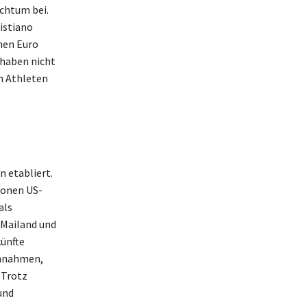
chtum bei.
istiano
nen Euro
, haben nicht
n Athleten
n etabliert.
ionen US-
als
 Mailand und
künfte
innahmen,
 Trotz
und