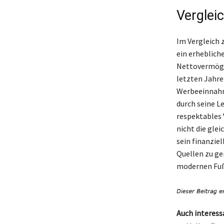
Verglei
Im Vergleich 
ein erheblich
Nettovermögen
letzten Jahre
Werbeeinnahme
durch seine L
respektables
nicht die glei
sein finanzie
Quellen zu ge
modernen Fußb
Auch interess