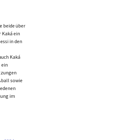
e beide über
r Kaká ein
ssi in den
auch Kaká
 ein
etzungen
ßball sowie
hiedenen
dung im