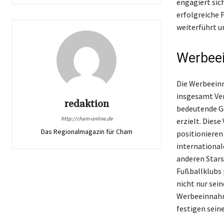
engagiert sich
erfolgreiche 
weiterführt u
Werbee
Die Werbeeinn
insgesamt Ver
redaktion
bedeutende G
http://cham-online.de
erzielt. Dies
Das Regionalmagazin für Cham
positionieren
international
anderen Stars
Fußballklubs 
nicht nur sei
Werbeeinnahme
festigen sein