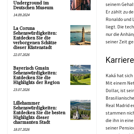
Underground im
seinem Gehalt
Deutschen Museum
Er zählt zu d
14.09.2024
Ronaldo und L
liegt. Die tec
La Coruna
Sehenswürdigkeiten:
nur die Anhän
Entdecken Sie die
seiner Zeit g
verborgenen Schätze
dieser Küstenstadt
22.07.2026
Karriere
Bayerisch Gmain
Sehenswürdigkeiten:
Kaká hat sich
Entdecken Sie die
Highlights der Region
Mit einem Net
23.07.2026
Dollar, ist se
Brasilianisch
Lillehammer
Real Madrid e
Sehenswürdigkeiten:
stammen nicht
Entdecken Sie die besten
Highlights dieser
die ihn in ein
charmanten Stadt
seiner Pensio
18.07.2026