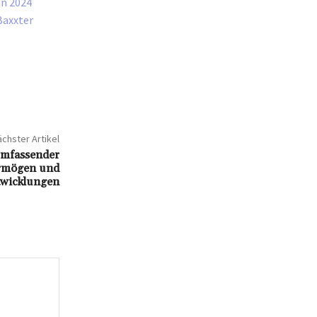
en 2024
Baxxter
chster Artikel
umfassender
Vermögen und
ntwicklungen