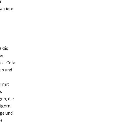
r
arriere
akás
er
oca-Cola
ub und
r mit
s
en, die
igern.
lge und
e.