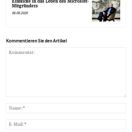
Einblicke in das Leben des Microsoft-
Mitgründers
06.08.2026
Kommentieren Sie den Artikel
Kommentar:
Na
E-
Mai