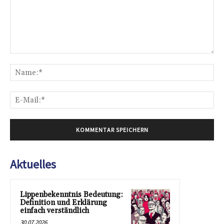
Kommentar:
Na
E-
Mai
Aktuelles
Lippenbekenntnis Bedeutung:
Definition und Erklärung
einfach verständlich
30.07.2026