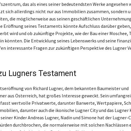
szentrum, das als eines seiner bedeutendsten Werke angesehen wi
t sich allerdings nicht nur aus Immobilien zusammen, sondern 
iten, die möglicherweise aus seinen geschäftlichen Unternehmun
Die Eröffnung seines Testaments könnte Aufschluss darüber geben,
rbt wird und ob zukünftige Projekte, wie der Bau einer Moschee, T
in könnten. Die Entwicklung seines Lebenswerks und seine finanzi
fen interessante Fragen zur zukünftigen Perspektive des Lugner
 zu Lugners Testament
tseröffnung von Richard Lugner, dem bekannten Baumeister und
r aus Österreich, hat großes Interesse geweckt. Sein umfangre
sst wertvolle Privatwerte, darunter Barwerte, Wertpapiere, Sc
mobilien, darunter auch die ikonische Lugner City und das Lugner K
seiner Kinder Andreas Lugner, Nadin und Simone hat der Lugner-C
ürden durchbrochen, die normalerweise mit solchen Nachlässen 