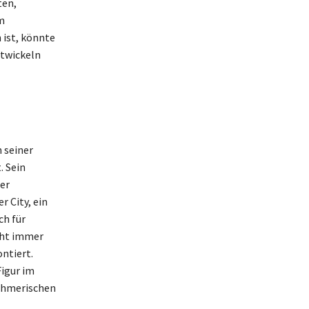
ten,
m
 ist, könnte
ntwickeln
n seiner
 Sein
er
 City, ein
ch für
cht immer
ntiert.
Figur im
nehmerischen