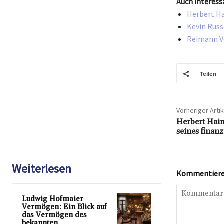
Auch interess
Herbert Ha
Kevin Russ
Reimann Ve
Teilen
Vorheriger Artik
Herbert Hai
seines finanz
Weiterlesen
Kommentieren
Ludwig Hofmaier
Vermögen: Ein Blick auf
das Vermögen des
bekannten