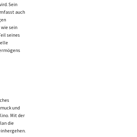
rd. Sein
umfasst auch
gen
 wie sein
eil seines
elle
 Vermögens
iches
hmuck und
ino. Mit der
lan die
einhergehen.