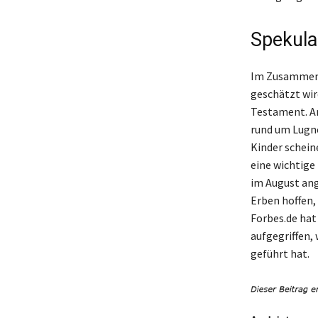
Spekula
Im Zusammenh
geschätzt wird
Testament. An
rund um Lugne
Kinder scheine
eine wichtige
im August ang
Erben hoffen
Forbes.de hat 
aufgegriffen,
geführt hat.