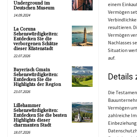
Underground im
einem Einkauf
Deutschen Museum
Vermögen setz
14.09.2024
Verbindlichke
resultieren. 
La Coruna
Sehenswürdigkeiten:
Vermögen vere
Entdecken Sie die
Nachlasses se
verborgenen Schätze
dieser Küstenstadt
Situation wer
22.07.2026
auf.
Bayerisch Gmain
Sehenswürdigkeiten:
Details
Entdecken Sie die
Highlights der Region
23.07.2026
Die Testamen
Bauunternehme
Lillehammer
Vermögen umfa
Sehenswürdigkeiten:
zahlreiche Im
Entdecken Sie die besten
Highlights dieser
Einbeziehung 
charmanten Stadt
Datenschutzh
18.07.2026