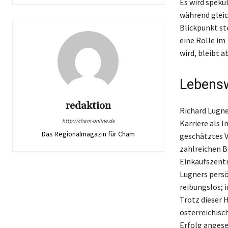
Es wird speku
während gleic
Blickpunkt st
eine Rolle im
wird, bleibt 
Lebensw
redaktion
Richard Lugner
http://cham-online.de
Karriere als
Das Regionalmagazin für Cham
geschätztes V
zahlreichen B
Einkaufszentr
Lugners persö
reibungslos; 
Trotz dieser 
österreichisc
Erfolg anges