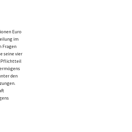
ionen Euro
teilung im
n Fragen
 seine vier
Pflichtteil
 Vermögens
unter den
tzungen.
aft
ögens