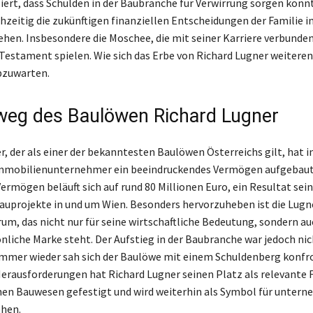
liert, dass Schulden in der Baubranche für Verwirrung sorgen könn
hzeitig die zukünftigen finanziellen Entscheidungen der Familie i
ehen. Insbesondere die Moschee, die mit seiner Karriere verbunden
 Testament spielen. Wie sich das Erbe von Richard Lugner weitere
abzuwarten.
eg des Baulöwen Richard Lugner
, der als einer der bekanntesten Baulöwen Österreichs gilt, hat i
 Immobilienunternehmer ein beeindruckendes Vermögen aufgebaut.
ermögen beläuft sich auf rund 80 Millionen Euro, ein Resultat sein
auprojekte in und um Wien. Besonders hervorzuheben ist die Lugner
um, das nicht nur für seine wirtschaftliche Bedeutung, sondern au
nliche Marke steht. Der Aufstieg in der Baubranche war jedoch ni
immer wieder sah sich der Baulöwe mit einem Schuldenberg konfro
Herausforderungen hat Richard Lugner seinen Platz als relevante 
hen Bauwesen gefestigt und wird weiterhin als Symbol für unter
ehen.