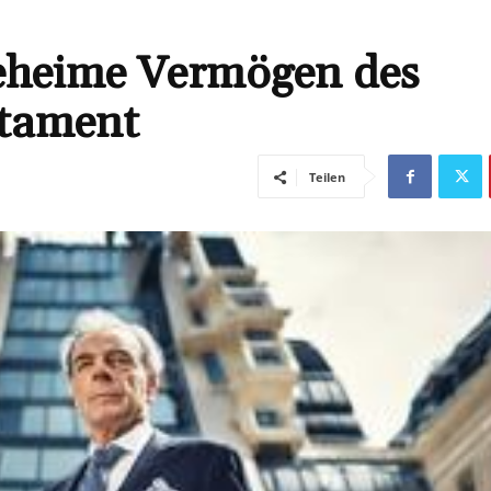
eheime Vermögen des
stament
Teilen