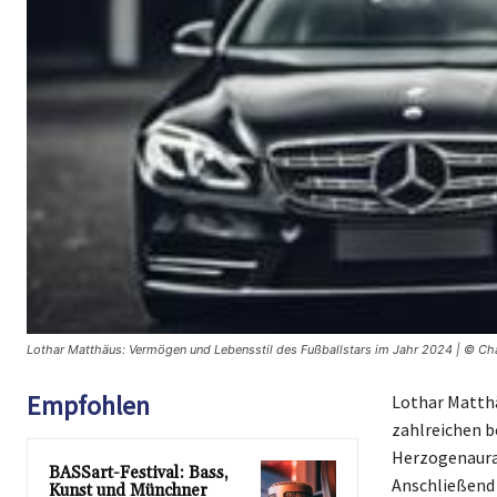
Lothar Matthäus: Vermögen und Lebensstil des Fußballstars im Jahr 2024 | © Ch
Empfohlen
Lothar Matthä
zahlreichen b
Herzogenaurac
BASSart-Festival: Bass,
Anschließend 
Kunst und Münchner