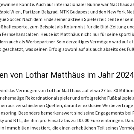
l gewinnen konnte. Auch auf internationaler Bühne war Matthäus ak
apid Wien, Partizan Belgrad, MTK Budapest und den New York Met
ue Soccer. Nach dem Ende seiner aktiven Spielerzeit teilte er sein
ußballexperte, zum Beispiel als Kolumnist für die Bild-Zeitung und
 Fernsehanstalten. Heute ist Matthäus nicht nur für seine sportl
ern auch als Werbepartner. Sein derzeitiges Vermögen wird auf e
o geschätzt, was seinen Erfolg sowohl auf als auch abseits des Fu
.
n von Lothar Matthäus im Jahr 2024
wird das Vermögen von Lothar Matthäus auf etwa 27 bis 30 Millio
r ehemalige Rekordnationalspieler und erfolgreiche Fußballspiel
en aus verschiedenen Quellen, darunter exklusive Werbeverträge
onsoring. Besonders bemerkenswert sind seine Engagements bei 
ky und RTL, die ihm pro Einsatz bis zu 10.000 Euro einbringen. Dar
in Immobilien investiert, die einen erheblichen Teil seines Verm