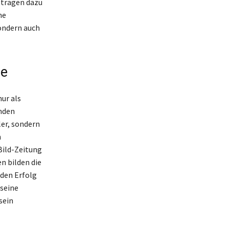
 tragen dazu
ne
sondern auch
te
ur als
enden
ler, sondern
n
Bild-Zeitung
n bilden die
nden Erfolg
 seine
sein