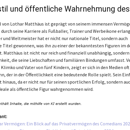
til und öffentliche Wahrnehmung des
l von Lothar Matthäus ist geprägt von seinem immensen Vermöge
 durch seine Karriere als Fußballer, Trainer und Werbeikone erlang
 und Weltmeister hat er nicht nur nationale Titel, sondern auch
e Titel gewonnen, was ihn zu einer der bekanntesten Figuren im 
. Matthäus ist nicht nur reich und finanziell unabhängig, sondern
chkeit, die seine Liebschaften und familiären Bindungen umfasst. V
Klimko und Vater von fünf Kindern, zeigt er sich in den Medien oft
n, der in der Öffentlichkeit eine bedeutende Rolle spielt. Sein Ein
 hinaus, da er nicht nur für seinen sportlichen Erfolg, sondern auc
eale als öffentliche Figur wahrgenommen wird.
ant:
r Vermögen: Ein Blick auf das Privatvermögen des Comedians 20