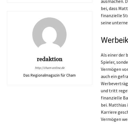
ausmachen. Di
bei, dass Mat
finanzielle S
seine unterne
Werbeik
Als einer der
redaktion
Spieler, sond
http://cham-online.de
Vermögen von 
Das Regionalmagazin für Cham
auch ein gefr
Werbeverträge
und tritt reg
finanzielle B
bei. Matthias 
Karriere gesc
Vermögen wei