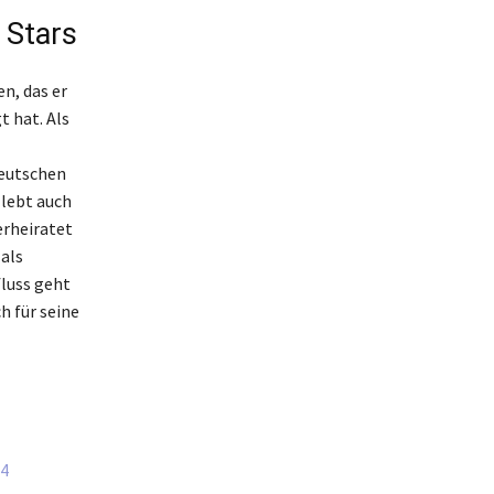
 Stars
n, das er
t hat. Als
deutschen
 lebt auch
erheiratet
 als
fluss geht
h für seine
24