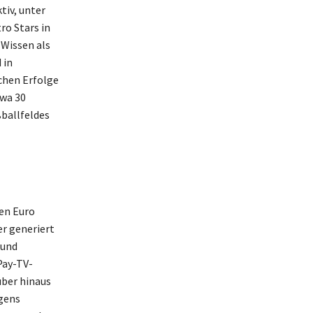
tiv, unter
ro Stars in
 Wissen als
 in
ichen Erfolge
twa 30
ßballfeldes
nen Euro
er generiert
 und
Pay-TV-
über hinaus
ögens