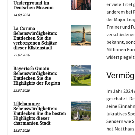
Underground im
er viele Tite
Deutschen Museum
anderem bei R
14.09.2024
der Major Leag
Trainer und F
La Coruna
Sehenswürdigkeiten:
verschiedenen
Entdecken Sie die
bekannt, sond
verborgenen Schätze
dieser Küstenstadt
Millionen Eur
22.07.2026
widerspiegelt
Bayerisch Gmain
Sehenswürdigkeiten:
Vermöge
Entdecken Sie die
Highlights der Region
23.07.2026
Im Jahr 2024 
geschätzt. De
Lillehammer
seine Einnahm
Sehenswürdigkeiten:
lukratives Sp
Entdecken Sie die besten
Highlights dieser
Sendern wie S
charmanten Stadt
hat Matthäus 
18.07.2026