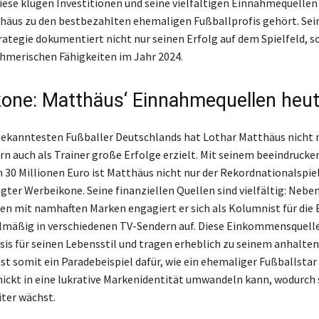
ese klugen Investitionen und seine vielfältigen Einnahmequellen
thäus zu den bestbezahlten ehemaligen Fußballprofis gehört. Sei
trategie dokumentiert nicht nur seinen Erfolg auf dem Spielfeld, 
hmerischen Fähigkeiten im Jahr 2024.
one: Matthäus‘ Einnahmequellen heu
 bekanntesten Fußballer Deutschlands hat Lothar Matthäus nicht n
ern auch als Trainer große Erfolge erzielt. Mit seinem beeindruck
30 Millionen Euro ist Matthäus nicht nur der Rekordnationalspie
agter Werbeikone. Seine finanziellen Quellen sind vielfältig: Nebe
n mit namhaften Marken engagiert er sich als Kolumnist für die 
elmäßig in verschiedenen TV-Sendern auf. Diese Einkommensquelle
asis für seinen Lebensstil und tragen erheblich zu seinem anhalte
ist somit ein Paradebeispiel dafür, wie ein ehemaliger Fußballstar
hickt in eine lukrative Markenidentität umwandeln kann, wodurch 
ter wächst.