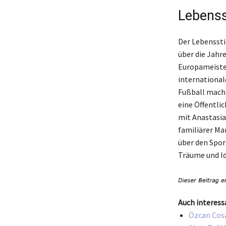
Lebenss
Der Lebenssti
über die Jahre
Europameister
international
Fußball macht
eine Öffentli
mit Anastasia 
familiärer Man
über den Sport
Träume und Id
Auch interess
Özcan Cosa