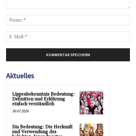
Kommentar:
Na
E-
Mai
Aktuelles
Lippenbekenntnis Bedeutung:
Definition und Erklärung
einfach verständlich
30.07.2026
Siu Bedeutung: Die Herkunft
und Verwendung des