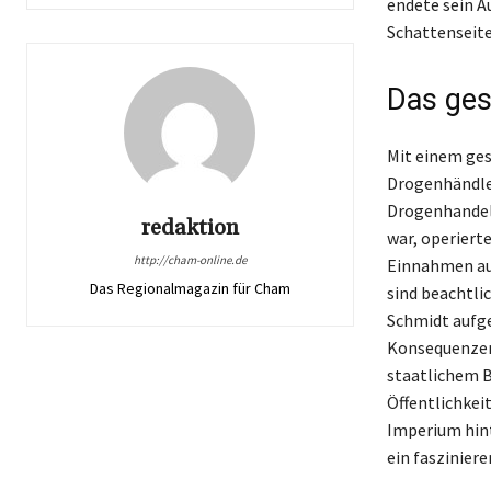
endete sein Au
Schattenseite
Das ges
Mit einem ges
Drogenhändler
Drogenhandel.
redaktion
war, operiert
http://cham-online.de
Einnahmen aus
Das Regionalmagazin für Cham
sind beachtli
Schmidt aufge
Konsequenzen 
staatlichem B
Öffentlichkei
Imperium hint
ein faszinier