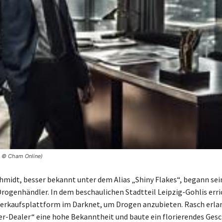
| © Cham Online)
hmidt, besser bekannt unter dem Alias „Shiny Flakes“, begann se
Drogenhändler. In dem beschaulichen Stadtteil Leipzig-Gohlis erri
 Verkaufsplattform im Darknet, um Drogen anzubieten. Rasch erlan
-Dealer“ eine hohe Bekanntheit und baute ein florierendes Gesch