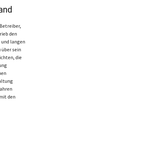
tand
Betreiber,
rieb den
n und langen
 über sein
chten, die
ung
hen
altung
fahren
mit den