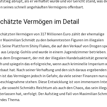
fstieg abrupt, als er verhaftet wurde und vor Gericht stand, was di
n seines schnell angehäuften Vermögens offenbart.
chätzte Vermögen im Detail
chätzten Vermögen von 317 Millionen Euro zählt der ehemalige
 Maximilian Schmidt zu den bekanntesten Figuren im illegalen
 Seine Plattform Shiny Flakes, die auf den Verkauf von Drogen spe
e aus Leipzig-Gohlis und wurde in einem Jugendzimmer betrieben.
 dem Drogenwert, der mit der illegalen Handelsaktivität generie
ch und spiegeln das erfolgreiche, wenn auch kriminelle Imperium w
baut hat. Nach seiner Verhaftung und den sich daraus ergebenden
ist das Vermögen jedoch in Gefahr, da viele seiner Finanzen nun 
eschlagnahme stehen. Diese Entwicklung ist von immensem Inter
t, die sowohl Schmidts Reichtum als auch den Chaos, das sein illeg
erlassen hat, verfolgt. Der Aufstieg und Fall von Maximilian Schm
endes Thema.