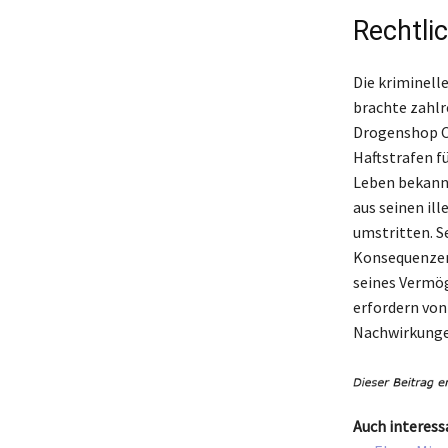
Rechtli
Die kriminell
brachte zahlr
Drogenshop Ca
Haftstrafen f
Leben bekannt
aus seinen il
umstritten. Se
Konsequenzen 
seines Vermög
erfordern von
Nachwirkungen
Auch interess