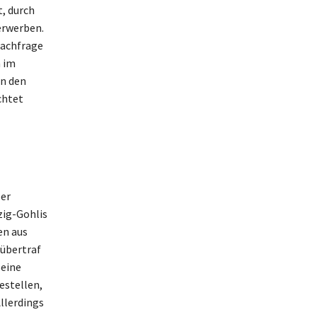
, durch
erwerben.
Nachfrage
m im
in den
chtet
ler
zig-Gohlis
en aus
übertraf
Seine
estellen,
llerdings