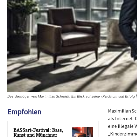
Das Vermögen von Maximilian Schmidt: Ein Blick auf seinen Reichtum und Erfolg 
Empfohlen
Maximilian Sc
als Internet-
eine illegale
BASSart-Festival: Bass,
„Kinderzimmer
Kunst und Münchner