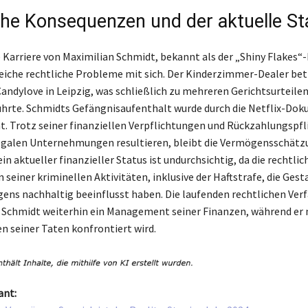
che Konsequenzen und der aktuelle S
e Karriere von Maximilian Schmidt, bekannt als der „Shiny Flakes“-
eiche rechtliche Probleme mit sich. Der Kinderzimmer-Dealer bet
ndylove in Leipzig, was schließlich zu mehreren Gerichtsurteile
ührte. Schmidts Gefängnisaufenthalt wurde durch die Netflix-Doku
. Trotz seiner finanziellen Verpflichtungen und Rückzahlungspfli
legalen Unternehmungen resultieren, bleibt die Vermögensschätz
in aktueller finanzieller Status ist undurchsichtig, da die rechtlic
seiner kriminellen Aktivitäten, inklusive der Haftstrafe, die Gest
ens nachhaltig beeinflusst haben. Die laufenden rechtlichen Ver
 Schmidt weiterhin ein Management seiner Finanzen, während er 
 seiner Taten konfrontiert wird.
ant: