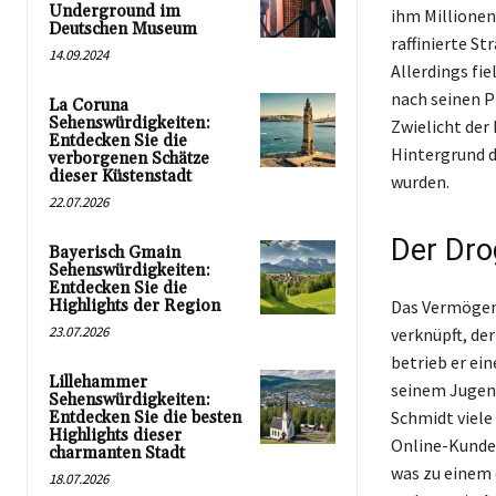
Underground im
ihm Millionen
Deutschen Museum
raffinierte S
14.09.2024
Allerdings fi
nach seinen P
La Coruna
Sehenswürdigkeiten:
Zwielicht der
Entdecken Sie die
Hintergrund d
verborgenen Schätze
dieser Küstenstadt
wurden.
22.07.2026
Der Dro
Bayerisch Gmain
Sehenswürdigkeiten:
Entdecken Sie die
Highlights der Region
Das Vermögen 
23.07.2026
verknüpft, de
betrieb er ei
Lillehammer
seinem Jugend
Sehenswürdigkeiten:
Schmidt viele
Entdecken Sie die besten
Highlights dieser
Online-Kunde
charmanten Stadt
was zu einem 
18.07.2026