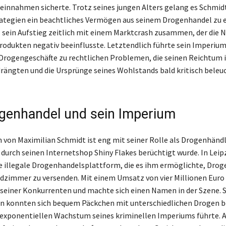
einnahmen sicherte. Trotz seines jungen Alters gelang es Schmidt
trategien ein beachtliches Vermögen aus seinem Drogenhandel zu 
el sein Aufstieg zeitlich mit einem Marktcrash zusammen, der die 
rodukten negativ beeinflusste. Letztendlich führte sein Imperiu
 Drogengeschäfte zu rechtlichen Problemen, die seinen Reichtum 
rängten und die Ursprünge seines Wohlstands bald kritisch beleu
genhandel und sein Imperium
von Maximilian Schmidt ist eng mit seiner Rolle als Drogenhänd
r durch seinen Internetshop Shiny Flakes berüchtigt wurde. In Leip
ne illegale Drogenhandelsplattform, die es ihm ermöglichte, Drog
zimmer zu versenden. Mit einem Umsatz von vier Millionen Euro 
 seiner Konkurrenten und machte sich einen Namen in der Szene. 
n konnten sich bequem Päckchen mit unterschiedlichen Drogen b
exponentiellen Wachstum seines kriminellen Imperiums führte. A