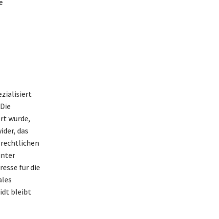
e
zialisiert
 Die
rt wurde,
ider, das
 rechtlichen
unter
esse für die
ales
idt bleibt