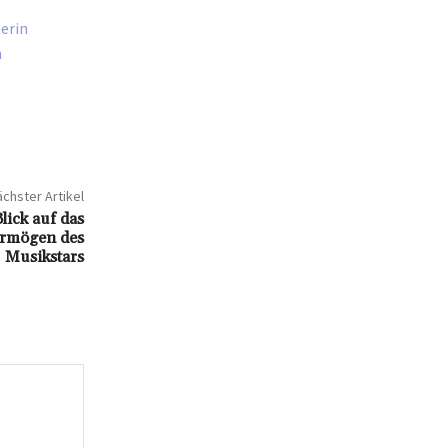
erin
h
chster Artikel
lick auf das
ermögen des
Musikstars