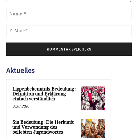
Kommentar:
Na
E-
Mai
Aktuelles
Lippenbekenntnis Bedeutung:
Definition und Erklärung
einfach verständlich
30.07.2026
Siu Bedeutung: Die Herkunft
und Verwendung des
beliebten Jugendwortes