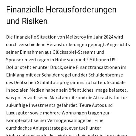
Finanzielle Herausforderungen
und Risiken
Die finanzielle Situation von Mellstroy im Jahr 2024 wird
durch verschiedene Herausforderungen geprägt. Angesichts
seiner Einnahmen aus Glücksspiel-Streams und
Sponsorenverträgen in Höhe von rund 7 Millionen US-
Dollar steht er unter Druck, seine Finanztransaktionen im
Einklang mit der Schuldenregel und der Schuldenbremse
des Deutschen Stabilitätsprogramms zu halten. Skandale
in sozialen Medien haben sein öffentliches Image belastet,
was potenziell seine Marktanteile und die Attraktivität für
zukünftige Investments gefährdet. Teure Autos und
Luxusgüter sowie mehrere Wohnungen tragen zur
Komplexität seiner Vermögensanlage bei. Eine
durchdachte Anlagestrategie, eventuell unter
Einbeziehung von ETFs, wird entscheidend sein, um seinen