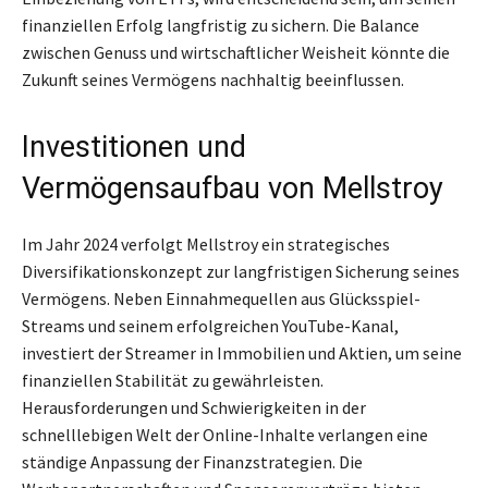
finanziellen Erfolg langfristig zu sichern. Die Balance
zwischen Genuss und wirtschaftlicher Weisheit könnte die
Zukunft seines Vermögens nachhaltig beeinflussen.
Investitionen und
Vermögensaufbau von Mellstroy
Im Jahr 2024 verfolgt Mellstroy ein strategisches
Diversifikationskonzept zur langfristigen Sicherung seines
Vermögens. Neben Einnahmequellen aus Glücksspiel-
Streams und seinem erfolgreichen YouTube-Kanal,
investiert der Streamer in Immobilien und Aktien, um seine
finanziellen Stabilität zu gewährleisten.
Herausforderungen und Schwierigkeiten in der
schnelllebigen Welt der Online-Inhalte verlangen eine
ständige Anpassung der Finanzstrategien. Die