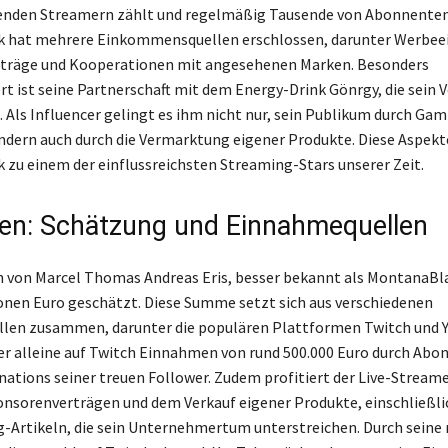
enden Streamern zählt und regelmäßig Tausende von Abonnenten
 hat mehrere Einkommensquellen erschlossen, darunter Werbe
träge und Kooperationen mit angesehenen Marken. Besonders
 ist seine Partnerschaft mit dem Energy-Drink Gönrgy, die sein
. Als Influencer gelingt es ihm nicht nur, sein Publikum durch Ga
ondern auch durch die Vermarktung eigener Produkte. Diese Aspek
zu einem der einflussreichsten Streaming-Stars unserer Zeit.
n: Schätzung und Einnahmequellen
von Marcel Thomas Andreas Eris, besser bekannt als MontanaBlac
ionen Euro geschätzt. Diese Summe setzt sich aus verschiedenen
len zusammen, darunter die populären Plattformen Twitch und 
 er alleine auf Twitch Einnahmen von rund 500.000 Euro durch Ab
nations seiner treuen Follower. Zudem profitiert der Live-Stream
onsorenverträgen und dem Verkauf eigener Produkte, einschließli
-Artikeln, die sein Unternehmertum unterstreichen. Durch seine