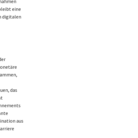
innahmen
leibt eine
 digitalen
der
monetäre
usammen,
uen, das
at
bonnements
ante
ination aus
arriere