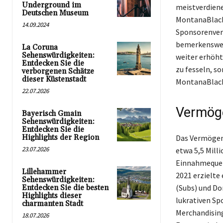
Underground im
meistverdien
Deutschen Museum
MontanaBlack
14.09.2024
Sponsorenver
bemerkenswert
La Coruna
Sehenswürdigkeiten:
weiter erhöht
Entdecken Sie die
zu fesseln, s
verborgenen Schätze
dieser Küstenstadt
MontanaBlack 
22.07.2026
Vermöge
Bayerisch Gmain
Sehenswürdigkeiten:
Entdecken Sie die
Highlights der Region
Das Vermögen 
23.07.2026
etwa 5,5 Mill
Einnahmequel
Lillehammer
2021 erzielte
Sehenswürdigkeiten:
(Subs) und Do
Entdecken Sie die besten
Highlights dieser
lukrativen Sp
charmanten Stadt
Merchandising
18.07.2026