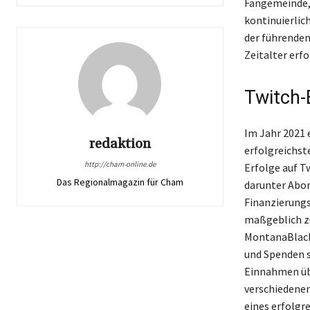
Fangemeinde, 
kontinuierlic
der führenden
Zeitalter erfo
Twitch-
Im Jahr 2021 
redaktion
erfolgreichs
http://cham-online.de
Erfolge auf T
Das Regionalmagazin für Cham
darunter Abon
Finanzierungs
maßgeblich zu
MontanaBlack
und Spenden s
Einnahmen üb
verschiedenen
eines erfolgr