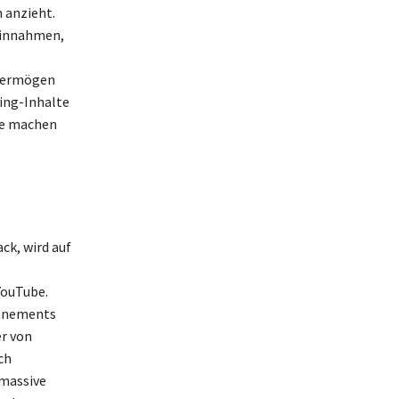
 anzieht.
einnahmen,
 Vermögen
ming-Inhalte
te machen
k, wird auf
YouTube.
onnements
er von
ch
 massive