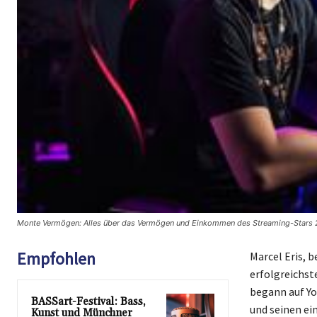
Monte Vermögen: Alles über das Vermögen und Einkommen des Streaming-Stars 
Empfohlen
Marcel Eris, 
erfolgreichst
begann auf Yo
BASSart-Festival: Bass,
und seinen ei
Kunst und Münchner