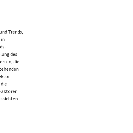
und Trends,
 in
ds-
klung des
rten, die
stehenden
ektor
 die
 Faktoren
ussichten