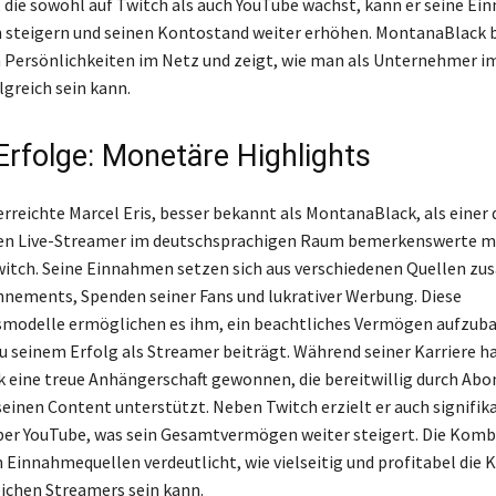
die sowohl auf Twitch als auch YouTube wächst, kann er seine E
h steigern und seinen Kontostand weiter erhöhen. MontanaBlack b
 Persönlichkeiten im Netz und zeigt, wie man als Unternehmer im
lgreich sein kann.
Erfolge: Monetäre Highlights
erreichte Marcel Eris, besser bekannt als MontanaBlack, als einer 
ten Live-Streamer im deutschsprachigen Raum bemerkenswerte 
witch. Seine Einnahmen setzen sich aus verschiedenen Quellen z
nements, Spenden seiner Fans und lukrativer Werbung. Diese
modelle ermöglichen es ihm, ein beachtliches Vermögen aufzuba
 seinem Erfolg als Streamer beiträgt. Während seiner Karriere h
 eine treue Anhängerschaft gewonnen, die bereitwillig durch A
einen Content unterstützt. Neben Twitch erzielt er auch signifik
er YouTube, was sein Gesamtvermögen weiter steigert. Die Komb
 Einnahmequellen verdeutlicht, wie vielseitig und profitabel die K
eichen Streamers sein kann.