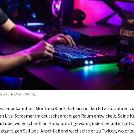
2024 | © Cham Online)
besser bekannt als MontanaBlack, hat sich in den letzten Jahren z
en Live-Streamer im deutschsprachigen Raum entwickelt. Seine Ka
uTube, wo er schnell an Popularität gewann, indem er unterhalt
nzigartigen Stil bot. Anschließend wechselte er zu Twitch, wo er z