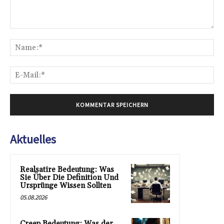
Kommentar:
Na
E-
Mai
Aktuelles
Realsatire Bedeutung: Was
Sie Über Die Definition Und
Ursprünge Wissen Sollten
05.08.2026
Creep Bedeutung: Was der