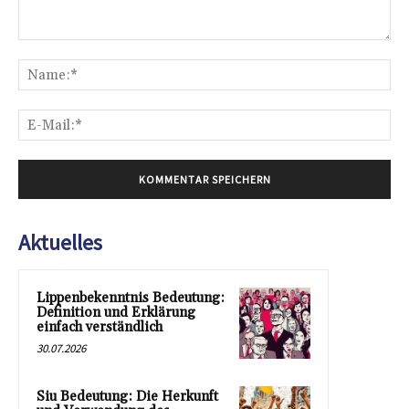
Kommentar:
Na
E-
Mai
Aktuelles
Lippenbekenntnis Bedeutung:
Definition und Erklärung
einfach verständlich
30.07.2026
Siu Bedeutung: Die Herkunft