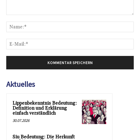
Kommentar:
Na
E-
Mai
Aktuelles
Lippenbekenntnis Bedeutung:
Definition und Erklärung
einfach verständlich
30.07.2026
Siu Bedeutung: Die Herkunft