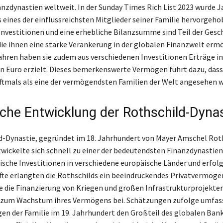
anzdynastien weltweit. In der Sunday Times Rich List 2023 wurde 
s eines der einflussreichsten Mitglieder seiner Familie hervorgeho
Investitionen und eine erhebliche Bilanzsumme sind Teil der Gesc
die ihnen eine starke Verankerung in der globalen Finanzwelt ermö
ahren haben sie zudem aus verschiedenen Investitionen Erträge i
en Euro erzielt. Dieses bemerkenswerte Vermögen führt dazu, dass
ftmals als eine der vermögendsten Familien der Welt angesehen 
sche Entwicklung der Rothschild-Dynas
d-Dynastie, gegründet im 18. Jahrhundert von Mayer Amschel Roth
twickelte sich schnell zu einer der bedeutendsten Finanzdynastien
ische Investitionen in verschiedene europäische Länder und erfol
te erlangten die Rothschilds ein beeindruckendes Privatvermöge
ie die Finanzierung von Kriegen und großen Infrastrukturprojekte
 zum Wachstum ihres Vermögens bei. Schätzungen zufolge umfas
n der Familie im 19. Jahrhundert den Großteil des globalen Bank