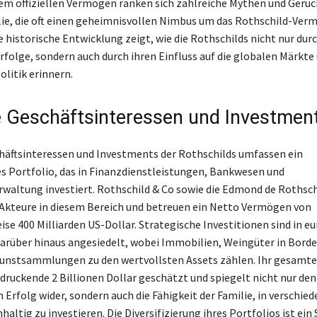
m offiziellen Vermögen ranken sich zahlreiche Mythen und Gerüc
ie, die oft einen geheimnisvollen Nimbus um das Rothschild-Ver
e historische Entwicklung zeigt, wie die Rothschilds nicht nur durc
rfolge, sondern auch durch ihren Einfluss auf die globalen Märkte 
olitik erinnern.
e Geschäftsinteressen und Investmen
häftsinteressen und Investments der Rothschilds umfassen ein
s Portfolio, das in Finanzdienstleistungen, Bankwesen und
altung investiert. Rothschild & Co sowie die Edmond de Rothsch
 Akteure in diesem Bereich und betreuen ein Netto Vermögen von
se 400 Milliarden US-Dollar. Strategische Investitionen sind in e
arüber hinaus angesiedelt, wobei Immobilien, Weingüter in Bord
unstsammlungen zu den wertvollsten Assets zählen. Ihr gesamt
ndruckende 2 Billionen Dollar geschätzt und spiegelt nicht nur den
 Erfolg wider, sondern auch die Fähigkeit der Familie, in verschie
altig zu investieren. Die Diversifizierung ihres Portfolios ist ein 