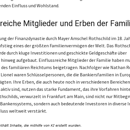
nden Einfluss und Wohlstand.
reiche Mitglieder und Erben der Famil
ung der Finanzdynastie durch Mayer Amschel Rothschild im 18. Ja
fstieg eines der größten Familienvermögen der Welt. Das Rothsc
e durch kluge Investitionen und geschickte Geldgeschäfte über
hinweg aufgebaut. Einflussreiche Mitglieder der Familie haben 
 des familiären Reichtums beigetragen. Nachfolger wie Nathan R
 Lionel waren Schlüsselpersonen, die die Bankiersfamilien in Euro
ägten. Ihre Erben, die auch heute noch in verschiedenen Bereichen
h aktiv sind, nutzen das starke Fundament, das ihre Vorfahren hint
thschilds, verwurzelt in Frankfurt am Main, sind nicht nur Mitbeg
Bankensystems, sondern auch bedeutende Investoren in diverse I
luss weltweit verstärkt.