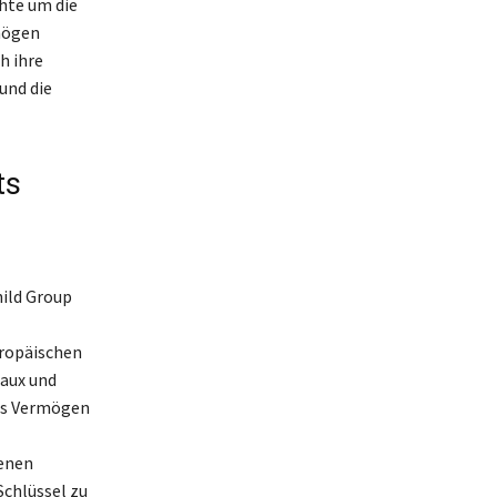
hte um die
mögen
h ihre
und die
ts
ild Group
uropäischen
eaux und
es Vermögen
denen
Schlüssel zu