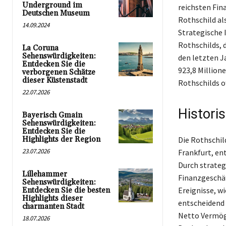
Underground im
reichsten Fin
Deutschen Museum
Rothschild al
14.09.2024
Strategische 
Rothschilds, 
La Coruna
Sehenswürdigkeiten:
den letzten J
Entdecken Sie die
923,8 Million
verborgenen Schätze
dieser Küstenstadt
Rothschilds o
22.07.2026
Histori
Bayerisch Gmain
Sehenswürdigkeiten:
Entdecken Sie die
Highlights der Region
Die Rothschil
23.07.2026
Frankfurt, en
Durch strateg
Lillehammer
Finanzgeschäf
Sehenswürdigkeiten:
Ereignisse, w
Entdecken Sie die besten
Highlights dieser
entscheidend
charmanten Stadt
Netto Vermöge
18.07.2026