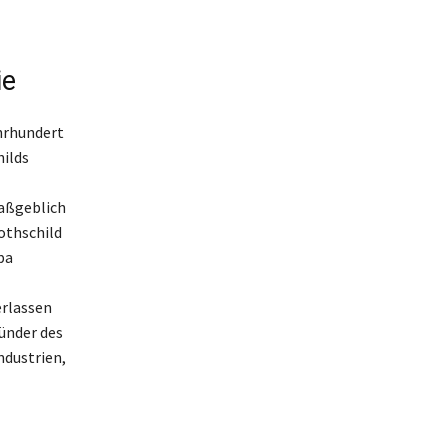
ie
hrhundert
hilds
maßgeblich
othschild
pa
erlassen
ründer des
ndustrien,