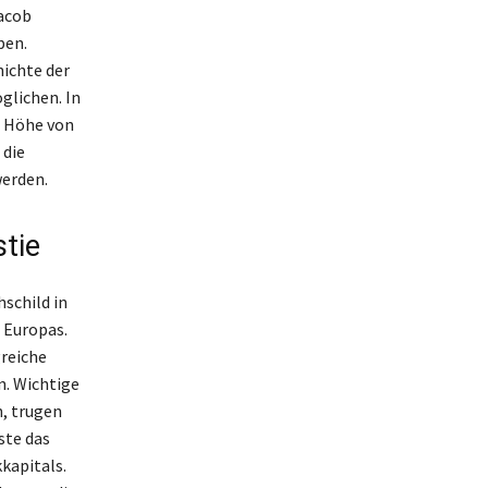
Jacob
ben.
hichte der
glichen. In
n Höhe von
 die
werden.
tie
schild in
 Europas.
greiche
n. Wichtige
n, trugen
ste das
kapitals.