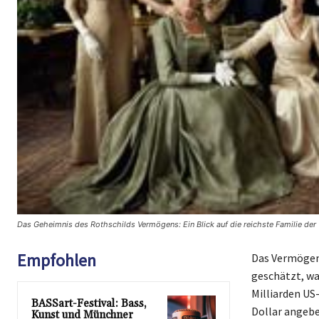
Das Geheimnis des Rothschilds Vermögens: Ein Blick auf die reichste Familie der
Empfohlen
Das Vermögen 
geschätzt, wa
Milliarden US-
BASSart-Festival: Bass,
Dollar angeben
Kunst und Münchner