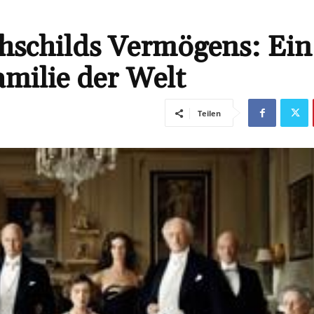
hschilds Vermögens: Ein
amilie der Welt
Teilen