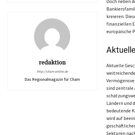
Doch neben de
Bankiersfamil
kreieren. Dies
finanziellen E
europäische P
Aktuell
redaktion
Aktuelle Gesc
http://cham-online.de
weitreichende
Das Regionalmagazin für Cham
Vermögensverw
sind zentrale
schätzungswei
Ländern und d
bedeutende K
wird auf beei
geschäftlichen
Sektoren nachh