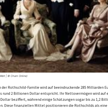
 Welt | © Cham Online)
der Rothschild-Familie wird auf beeindruckende 285 Milliarden E
s rund 2 Billionen Dollar entspricht. Ihr Nettovermögen wird auf 
Dollar beziffert, während einige Schätzungen sogar bis zu 1,2 Bil
. Diese finanziellen Mittel positionieren die Rothschilds als eine