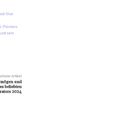
ood-Star
t-Pioniers
und sein
chster Artikel
ermögen und
s beliebten
ators 2024