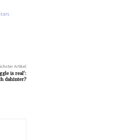
Stars
chster Artikel
le is real‘:
ch dahinter?