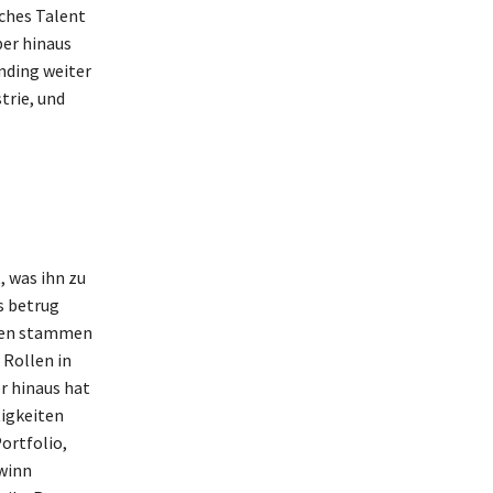
iches Talent
ber hinaus
anding weiter
trie, und
, was ihn zu
s betrug
hmen stammen
 Rollen in
r hinaus hat
igkeiten
ortfolio,
ewinn