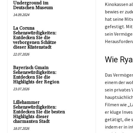
Underground im
Kinokassen al
Deutschen Museum
bewies er zud
14.09.2024
hat seine Mit
gefestigt. Mit
La Coruna
Sehenswürdigkeiten:
sein Vermögen
Entdecken Sie die
Herausforder
verborgenen Schätze
dieser Küstenstadt
22.07.2026
Wie Rya
Bayerisch Gmain
Sehenswürdigkeiten:
Das Vermögen 
Entdecken Sie die
Highlights der Region
einem der wo
23.07.2026
sein privates
hauptsächlich
Lillehammer
Filmen wie „L
Sehenswürdigkeiten:
er kluge Inve
Entdecken Sie die besten
Highlights dieser
getätigt, die 
charmanten Stadt
indem er in i
18.07.2026