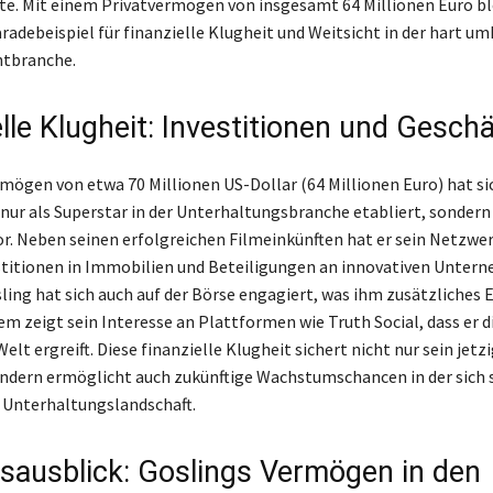
te. Mit einem Privatvermögen von insgesamt 64 Millionen Euro bl
aradebeispiel für finanzielle Klugheit und Weitsicht in der hart 
tbranche.
lle Klugheit: Investitionen und Gesch
mögen von etwa 70 Millionen US-Dollar (64 Millionen Euro) hat si
 nur als Superstar in der Unterhaltungsbranche etabliert, sondern
or. Neben seinen erfolgreichen Filmeinkünften hat er sein Netzwe
stitionen in Immobilien und Beteiligungen an innovativen Unter
sling hat sich auch auf der Börse engagiert, was ihm zusätzliche
em zeigt sein Interesse an Plattformen wie Truth Social, dass er 
Welt ergreift. Diese finanzielle Klugheit sichert nicht nur sein jetz
dern ermöglicht auch zukünftige Wachstumschancen in der sich 
 Unterhaltungslandschaft.
sausblick: Goslings Vermögen in den