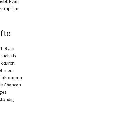
eibt Ryan
umkämpften
äfte
ch Ryan
 auch als
rk durch
nehmen
s Einkommen
die Chancen
iges
ständig