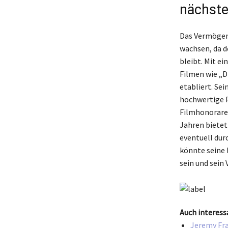
nächste
Das Vermögen 
wachsen, da d
bleibt. Mit e
Filmen wie „D
etabliert. Se
hochwertige P
Filmhonorare 
Jahren bietet
eventuell dur
könnte seine l
sein und sein
Auch interess
Jeremy Fra