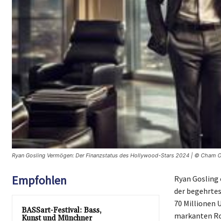
Ryan Gosling Vermögen: Der Finanzstatus des Hollywood-Stars 2024 | © Cham O
Empfohlen
Ryan Gosling 
der begehrtes
70 Millionen 
BASSart-Festival: Bass,
markanten Rol
Kunst und Münchner