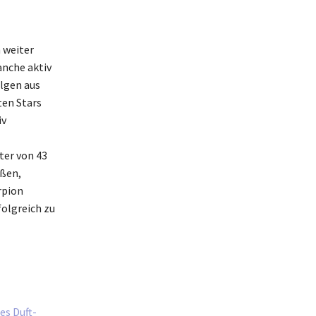
 weiter
anche aktiv
olgen aus
ten Stars
iv
ter von 43
eßen,
rpion
folgreich zu
es Duft-