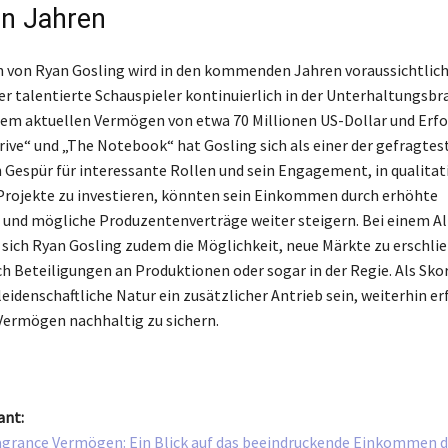
n Jahren
von Ryan Gosling wird in den kommenden Jahren voraussichtlich
er talentierte Schauspieler kontinuierlich in der Unterhaltungsbr
inem aktuellen Vermögen von etwa 70 Millionen US-Dollar und Erf
rive“ und „The Notebook“ hat Gosling sich als einer der gefragtes
in Gespür für interessante Rollen und sein Engagement, in qualitat
rojekte zu investieren, könnten sein Einkommen durch erhöhte
und mögliche Produzentenverträge weiter steigern. Bei einem Al
 sich Ryan Gosling zudem die Möglichkeit, neue Märkte zu erschli
ch Beteiligungen an Produktionen oder sogar in der Regie. Als Sko
eidenschaftliche Natur ein zusätzlicher Antrieb sein, weiterhin er
 Vermögen nachhaltig zu sichern.
ant:
grance Vermögen: Ein Blick auf das beeindruckende Einkommen d