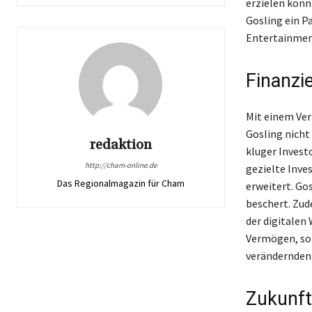
erzielen konn
Gosling ein P
Entertainmen
Finanzie
Mit einem Ver
Gosling nicht
redaktion
kluger Invest
http://cham-online.de
gezielte Inve
Das Regionalmagazin für Cham
erweitert. Go
beschert. Zud
der digitalen 
Vermögen, son
verändernden
Zukunft