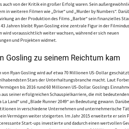
s auch von der Kritik ein großer Erfolg waren. Sein außergewöhnl
em in weiteren Filmen wie „Drive“ und „Murder by Numbers“. Darü
wirkung an der Produktion des Films „Barbie“ sein finanzielles St
 43 Jahren bleibt Ryan Gosling eine zentrale Figur in der Filmindus
 wird voraussichtlich weiter wachsen, während er sich neuen
ungen und Projekten widmet.
n Gosling zu seinem Reichtum kam
von Ryan Gosling wird auf etwa 70 Millionen US-Dollar geschätzt
hlhabendsten Stars der Unterhaltungsbranche macht. Laut Forbe
 Vermögen bis 2016 rund 60 Millionen US-Dollar. Goslings Einna
 aus seiner erfolgreichen Schauspielkarriere, die mit bedeutenden
a La Land“ und „Blade Runner 2049“ an Bedeutung gewann. Darübe
stitionen in verschiedene Unternehmen und unternehmerische Tät
sein Vermögen weiter steigerten. Im Jahr 2015 erweiterte er sein P
nteressante Start-ups investierte und dadurch einen wertvollen G