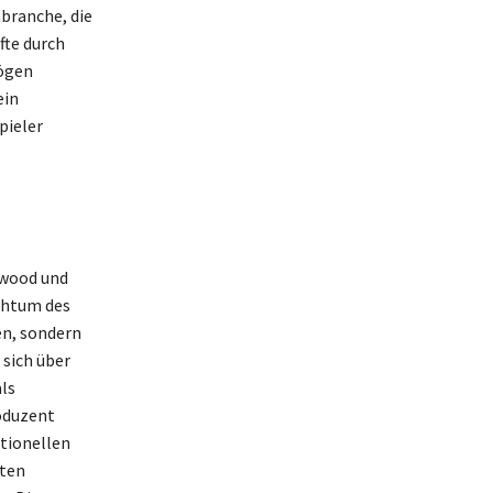
mbranche, die
fte durch
mögen
ein
pieler
ywood und
chtum des
en, sondern
 sich über
ls
roduzent
ntionellen
bten