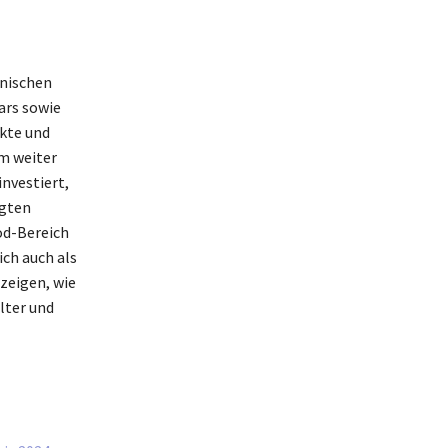
onischen
ars sowie
ekte und
m weiter
nvestiert,
igten
d-Bereich
ich auch als
zeigen, wie
lter und