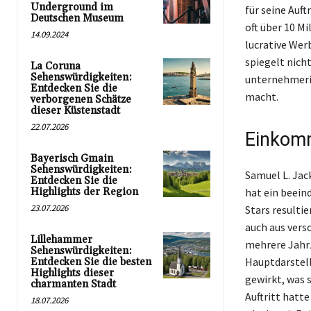
Underground im
für seine Auf
Deutschen Museum
oft über 10 Mi
14.09.2024
lucrative Wer
spiegelt nicht
La Coruna
Sehenswürdigkeiten:
unternehmeris
Entdecken Sie die
macht.
verborgenen Schätze
dieser Küstenstadt
22.07.2026
Einkomm
Bayerisch Gmain
Sehenswürdigkeiten:
Samuel L. Jac
Entdecken Sie die
Highlights der Region
hat ein beein
23.07.2026
Stars resultie
auch aus vers
Lillehammer
mehrere Jahrz
Sehenswürdigkeiten:
Hauptdarstell
Entdecken Sie die besten
Highlights dieser
gewirkt, was 
charmanten Stadt
Auftritt hatt
18.07.2026