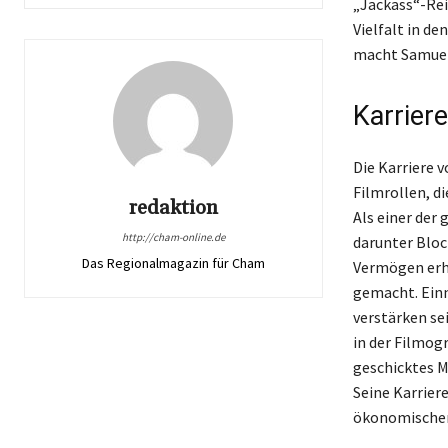
„Jackass“-Reih
Vielfalt in d
macht Samuel 
Karrier
Die Karriere 
Filmrollen, d
redaktion
Als einer der
http://cham-online.de
darunter Bloc
Das Regionalmagazin für Cham
Vermögen erhe
gemacht. Ein
verstärken se
in der Filmog
geschicktes 
Seine Karrier
ökonomischen