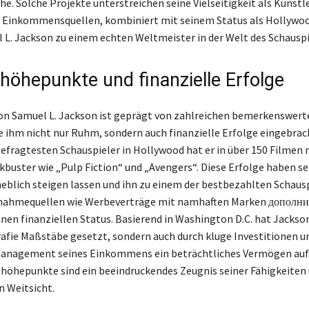
e. Solche Projekte unterstreichen seine Vielseitigkeit als Künstle
en Einkommensquellen, kombiniert mit seinem Status als Hollywoo
L. Jackson zu einem echten Weltmeister in der Welt des Schauspi
ehöhepunkte und finanzielle Erfolge
von Samuel L. Jackson ist geprägt von zahlreichen bemerkenswert
ie ihm nicht nur Ruhm, sondern auch finanzielle Erfolge eingebrac
 gefragtesten Schauspieler in Hollywood hat er in über 150 Filmen
kbuster wie „Pulp Fiction“ und „Avengers“. Diese Erfolge haben se
blich steigen lassen und ihn zu einem der bestbezahlten Schausp
nahmequellen wie Werbeverträge mit namhaften Marken дополни
inen finanziellen Status. Basierend in Washington D.C. hat Jackson
rafie Maßstäbe gesetzt, sondern auch durch kluge Investitionen u
Management seines Einkommens ein beträchtliches Vermögen auf
ehöhepunkte sind ein beeindruckendes Zeugnis seiner Fähigkeiten 
 Weitsicht.