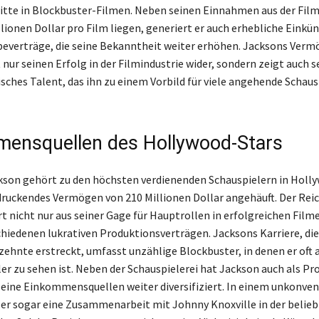
tritte in Blockbuster-Filmen. Neben seinen Einnahmen aus der Fil
llionen Dollar pro Film liegen, generiert er auch erhebliche Einkün
beverträge, die seine Bekanntheit weiter erhöhen. Jacksons Ver
 nur seinen Erfolg in der Filmindustrie wider, sondern zeigt auch s
ches Talent, das ihn zu einem Vorbild für viele angehende Schaus
ensquellen des Hollywood-Stars
kson gehört zu den höchsten verdienenden Schauspielern in Holl
druckendes Vermögen von 210 Millionen Dollar angehäuft. Der Rei
rt nicht nur aus seiner Gage für Hauptrollen in erfolgreichen Film
chiedenen lukrativen Produktionsverträgen. Jacksons Karriere, die
ehnte erstreckt, umfasst unzählige Blockbuster, in denen er oft a
er zu sehen ist. Neben der Schauspielerei hat Jackson auch als P
seine Einkommensquellen weiter diversifiziert. In einem unkonve
e er sogar eine Zusammenarbeit mit Johnny Knoxville in der belie