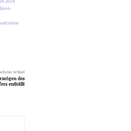
is 2024
dären
 und seine
chster Artikel
ermögen des
ers enthüllt