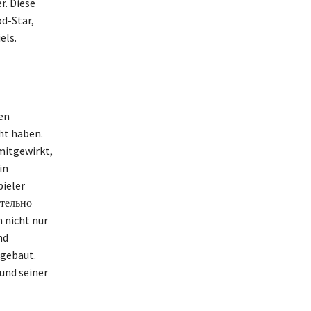
r. Diese
d-Star,
els.
en
ht haben.
 mitgewirkt,
in
ieler
тельно
 nicht nur
nd
gebaut.
und seiner