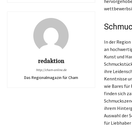
hervorgehoben
wettbewerbsin
Schmuck
In der Region
an hochwertig
Kunst und Ha
redaktion
Schmuckstücke
http://cham-online.de
ihre Leidensc
Das Regionalmagazin für Cham
Kenntnisse un
wie Bares für
finden sich za
Schmuckszene 
ihrem Hinterg
Auswahl der S
für Liebhaber