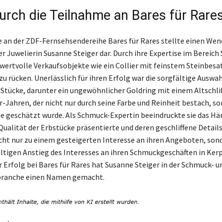
durch die Teilnahme an Bares für Rare
 an der ZDF-Fernsehsendereihe Bares für Rares stellte einen Wen
der Juwelierin Susanne Steiger dar. Durch ihre Expertise im Bereic
 wertvolle Verkaufsobjekte wie ein Collier mit feinstem Steinbesat
u rücken. Unerlässlich für ihren Erfolg war die sorgfältige Auswah
Stücke, darunter ein ungewöhnlicher Goldring mit einem Altschl
r-Jahren, der nicht nur durch seine Farbe und Reinheit bestach, s
e geschätzt wurde. Als Schmuck-Expertin beeindruckte sie das H
 Qualität der Erbstücke präsentierte und deren geschliffene Detail
icht nur zu einem gesteigerten Interesse an ihren Angeboten, son
tigen Anstieg des Interesses an ihren Schmuckgeschäften in Ker
 Erfolg bei Bares für Rares hat Susanne Steiger in der Schmuck- u
branche einen Namen gemacht.