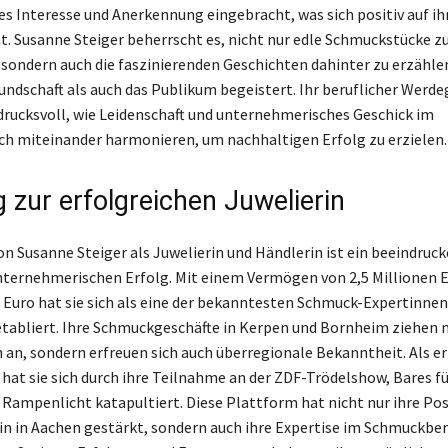
hes Interesse und Anerkennung eingebracht, was sich positiv auf 
t. Susanne Steiger beherrscht es, nicht nur edle Schmuckstücke z
 sondern auch die faszinierenden Geschichten dahinter zu erzähle
undschaft als auch das Publikum begeistert. Ihr beruflicher Werd
indrucksvoll, wie Leidenschaft und unternehmerisches Geschick im
ch miteinander harmonieren, um nachhaltigen Erfolg zu erzielen.
 zur erfolgreichen Juwelierin
von Susanne Steiger als Juwelierin und Händlerin ist ein beeindruc
unternehmerischen Erfolg. Mit einem Vermögen von 2,5 Millionen E
n Euro hat sie sich als eine der bekanntesten Schmuck-Expertinnen
tabliert. Ihre Schmuckgeschäfte in Kerpen und Bornheim ziehen n
 an, sondern erfreuen sich auch überregionale Bekanntheit. Als e
 hat sie sich durch ihre Teilnahme an der ZDF-Trödelshow, Bares fü
s Rampenlicht katapultiert. Diese Plattform hat nicht nur ihre Pos
 in Aachen gestärkt, sondern auch ihre Expertise im Schmuckber