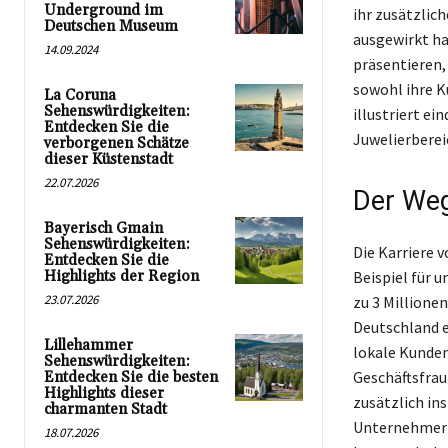
Underground im
ihr zusätzlic
Deutschen Museum
ausgewirkt ha
14.09.2024
präsentieren,
sowohl ihre K
La Coruna
Sehenswürdigkeiten:
illustriert e
Entdecken Sie die
Juwelierberei
verborgenen Schätze
dieser Küstenstadt
22.07.2026
Der Weg
Bayerisch Gmain
Sehenswürdigkeiten:
Die Karriere 
Entdecken Sie die
Highlights der Region
Beispiel für 
23.07.2026
zu 3 Millione
Deutschland e
Lillehammer
lokale Kunden
Sehenswürdigkeiten:
Geschäftsfrau
Entdecken Sie die besten
Highlights dieser
zusätzlich in
charmanten Stadt
Unternehmerin
18.07.2026