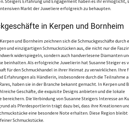
. Steigers Erfahrung und Engagement haben es ihr ermöglicht, s
tensiven Markt der Juweliere erfolgreich zu behaupten.
geschäfte in Kerpen und Bornheim
 Kerpen und Bornheim zeichnen sich die Schmuckgeschäfte durch e
en und einzigartigen Schmuckstücken aus, die nicht nur die Faszi
ndwerk widerspiegeln, sondern auch handverlesene Diamanten un
 beinhalten. Als erfolgreiche Juwelierin hat Susanne Steiger es 
haft für den Schmuckhandel in ihrer Heimat zu verwirklichen. Ihre 
d Erfahrungen als Händlerin, insbesondere durch die Teilnahme 
 Rares, haben sie in der Branche bekannt gemacht. In Kerpen und
hlreiche Geschäfte, die exquisite Designs anbieten und die lokale
bereichern. Die Verbindung von Susanne Steigers Interesse an K
rund als Pferdesportlerin trägt dazu bei, dass ihre Kreationen und
chmuckstücke eine besondere Note erhalten. Diese Region bleibt
 feiner Schmuckstücke.