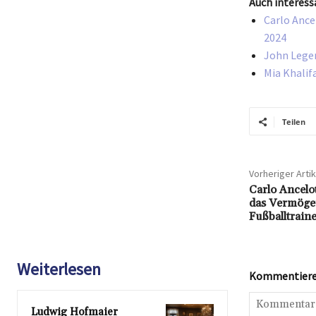
Auch interess
Carlo Ance
2024
John Legen
Mia Khalif
Teilen
Vorheriger Artik
Carlo Ancelo
das Vermöge
Fußballtrain
Weiterlesen
Kommentieren
Ludwig Hofmaier