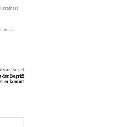
lltrainers
rdienst
chster Artikel
der Begriff
er er kommt