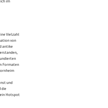
ich im
ine Vielzahl
nation von
d antike
verstanden,
fundierten
an Formaten
 Bornheim
unst und
 die
 ein Hotspot