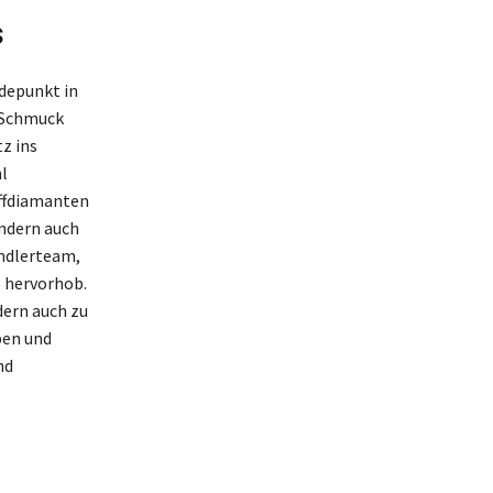
s
depunkt in
h Schmuck
z ins
l
iffdiamanten
ondern auch
ändlerteam,
s hervorhob.
dern auch zu
pen und
nd