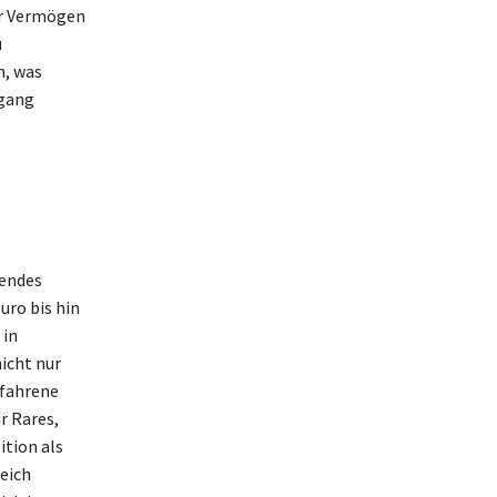
ihr Vermögen
u
n, was
egang
kendes
uro bis hin
 in
icht nur
rfahrene
r Rares,
ition als
eich