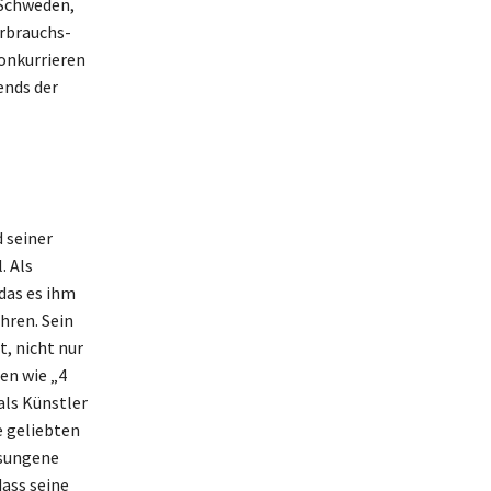
 Schweden,
erbrauchs­
konkurrieren
ends der
 seiner
. Als
das es ihm
hren. Sein
, nicht nur
en wie „4
als Künstler
e geliebten
esungene
ass seine