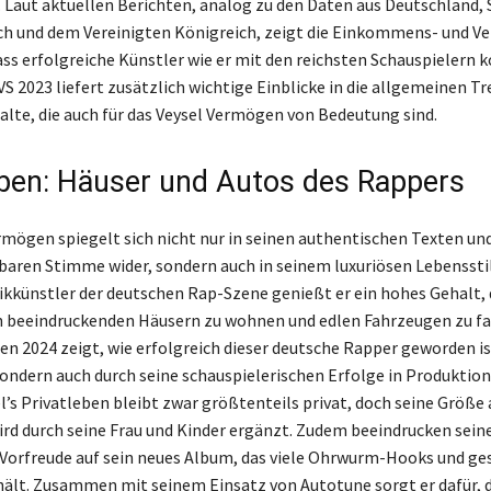
. Laut aktuellen Berichten, analog zu den Daten aus Deutschland,
ch und dem Vereinigten Königreich, zeigt die Einkommens- und V
ass erfolgreiche Künstler wie er mit den reichsten Schauspielern 
S 2023 liefert zusätzlich wichtige Einblicke in die allgemeinen Tr
alte, die auch für das Veysel Vermögen von Bedeutung sind.
ben: Häuser und Autos des Rappers
rmögen spiegelt sich nicht nur in seinen authentischen Texten und
aren Stimme wider, sondern auch in seinem luxuriösen Lebensstil
ikkünstler der deutschen Rap-Szene genießt er ein hohes Gehalt, 
n beeindruckenden Häusern zu wohnen und edlen Fahrzeugen zu fa
 2024 zeigt, wie erfolgreich dieser deutsche Rapper geworden ist
sondern auch durch seine schauspielerischen Erfolge in Produktion
l’s Privatleben bleibt zwar größtenteils privat, doch seine Größe 
rd durch seine Frau und Kinder ergänzt. Zudem beeindrucken sein
 Vorfreude auf sein neues Album, das viele Ohrwurm-Hooks und g
ält. Zusammen mit seinem Einsatz von Autotune sorgt er dafür, d