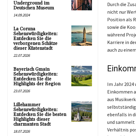
Underground im
Durch die Zus
Deutschen Museum
nicht nur Wer
14.09.2024
Position als R
sowie die Koo
La Coruna
Sehenswürdigkeiten:
während Proje
Entdecken Sie die
Karriere in de
verborgenen Schätze
dieser Küstenstadt
auch zu einem
22.07.2026
Einkom
Bayerisch Gmain
Sehenswürdigkeiten:
Entdecken Sie die
Highlights der Region
Im Jahr 2024 
23.07.2026
Einkommen au
aus Musikver
Lillehammer
selbstständig
Sehenswürdigkeiten:
ebenfalls in 
Entdecken Sie die besten
Highlights dieser
und sammelt 
charmanten Stadt
Verhältnis po
18.07.2026