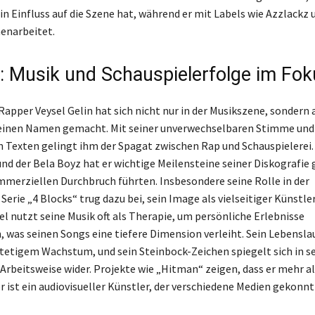
in Einfluss auf die Szene hat, während er mit Labels wie Azzlackz 
narbeitet.
e: Musik und Schauspielerfolge im Fok
Rapper Veysel Gelin hat sich nicht nur in der Musikszene, sondern 
 einen Namen gemacht. Mit seiner unverwechselbaren Stimme und
 Texten gelingt ihm der Spagat zwischen Rap und Schauspielerei. 
nd der Bela Boyz hat er wichtige Meilensteine seiner Diskografie g
merziellen Durchbruch führten. Insbesondere seine Rolle in der
Serie „4 Blocks“ trug dazu bei, sein Image als vielseitiger Künstle
el nutzt seine Musik oft als Therapie, um persönliche Erlebnisse
, was seinen Songs eine tiefere Dimension verleiht. Sein Lebenslau
tetigem Wachstum, und sein Steinbock-Zeichen spiegelt sich in s
 Arbeitsweise wider. Projekte wie „Hitman“ zeigen, dass er mehr al
er ist ein audiovisueller Künstler, der verschiedene Medien gekonnt