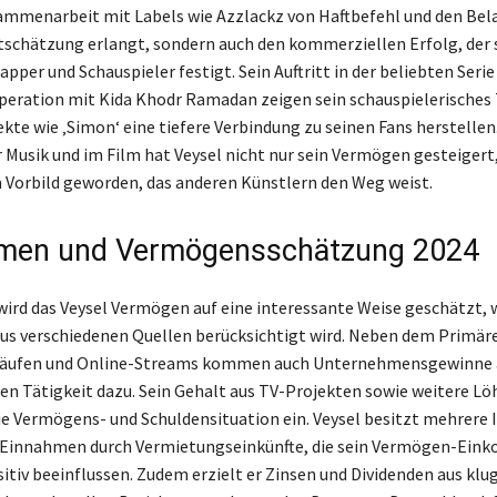
ammenarbeit mit Labels wie Azzlackz von Haftbefehl und den Bela
tschätzung erlangt, sondern auch den kommerziellen Erfolg, der 
apper und Schauspieler festigt. Sein Auftritt in der beliebten Serie
peration mit Kida Khodr Ramadan zeigen sein schauspielerisches 
kte wie ‚Simon‘ eine tiefere Verbindung zu seinen Fans herstellen.
r Musik und im Film hat Veysel nicht nur sein Vermögen gesteigert
 Vorbild geworden, das anderen Künstlern den Weg weist.
men und Vermögensschätzung 2024
wird das Veysel Vermögen auf eine interessante Weise geschätzt, 
s verschiedenen Quellen berücksichtigt wird. Neben dem Prim
käufen und Online-Streams kommen auch Unternehmensgewinne a
en Tätigkeit dazu. Sein Gehalt aus TV-Projekten sowie weitere Lö
die Vermögens- und Schulden­situation ein. Veysel besitzt mehrere
Einnahmen durch Vermietungseinkünfte, die sein Vermögen-Ei
sitiv beeinflussen. Zudem erzielt er Zinsen und Dividenden aus klu