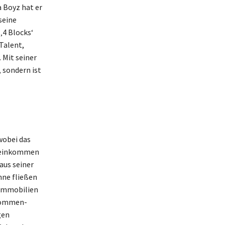
 Boyz hat er
seine
 ‚4 Blocks‘
Talent,
 Mit seiner
, sondern ist
wobei das
äreinkommen
us seiner
hne fließen
 Immobilien
nkommen-
gen