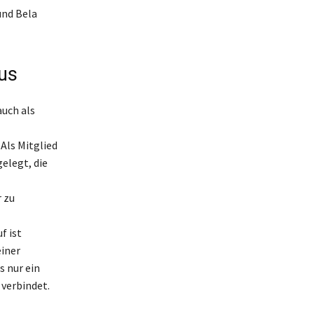
und Bela
us
auch als
Als Mitglied
elegt, die
r zu
f ist
einer
s nur ein
 verbindet.