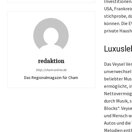
Investitionen
USA, Frankrei
stichprobe, d
können. Die EV
private Haush
Luxusle
redaktion
Das Veysel Ve
http://cham-online.de
unverwechselb
Das Regionalmagazin für Cham
beliebter Mus
ermöglicht, i
Nettovermögen
durch Musik, 
Blocks“. Veyse
und Mensch wi
Autos und die
Melodien enth