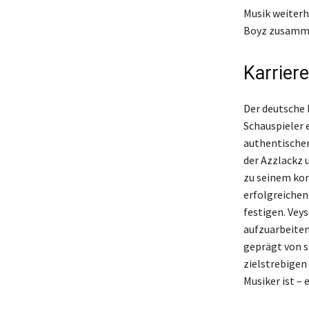
Musik weiterh
Boyz zusamme
Karrier
Der deutsche 
Schauspieler
authentischen
der Azzlackz u
zu seinem kom
erfolgreichen 
festigen. Veys
aufzuarbeiten
geprägt von s
zielstrebigen
Musiker ist – 