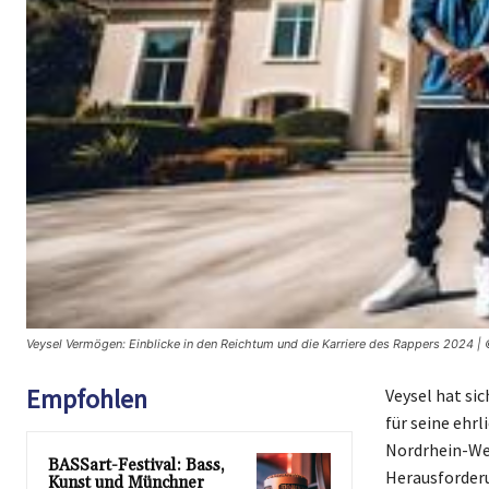
Veysel Vermögen: Einblicke in den Reichtum und die Karriere des Rappers 2024 |
Empfohlen
Veysel hat si
für seine ehr
Nordrhein-Wes
BASSart-Festival: Bass,
Herausforderu
Kunst und Münchner