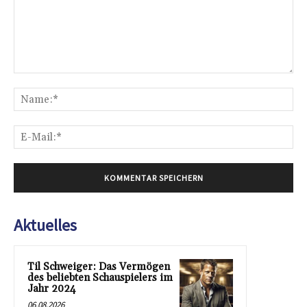
Kommentar:
Na
E-
Mai
Aktuelles
Til Schweiger: Das Vermögen
des beliebten Schauspielers im
Jahr 2024
06.08.2026