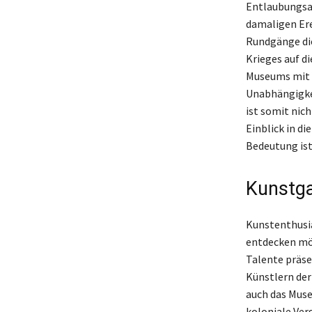
Entlaubungsak
damaligen Ere
Rundgänge die
Krieges auf d
Museums mit 
Unabhängigke
ist somit nich
Einblick in d
Bedeutung ist
Kunstga
Kunstenthusia
entdecken möc
Talente präsen
Künstlern der
auch das Muse
koloniale Ver