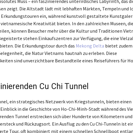
solutes Muss – ein faszinierendes unterirdisches Labyrinth, das di
en zeigt. Die Altstadt lädt mit lebhaften Märkten, Tempeln und l
Erkundungstouren ein, während kunstvoll gestaltete Kunstgaler
e vietnamesische Kreativität bieten. In den zahlreichen Museen, die
teilen, können Besucher mehr über die Kultur und Traditionen Viet
egeisterte stehen Einkaufszentren zur Verfügung, die eine Vielza
ieten. Die Erkundungstour durch das
Mekong Delta
bietet zudem 
Gelegenheit, die Natur Vietnams hautnah zu erleben. Diese
eiten sind unverzichtbare Bestandteile eines Reiseführers für Ho
zinierenden Cu Chi Tunnel
nnel, ein strategisches Netzwerk von Kriegstunneln, bieten einen
 Einblick in die Geschichte von Ho-Chi-Minh-Stadt während des Vi
erenden Tunnel erstrecken sich über Hunderte von Kilometern und
Versteck und Rückzugsort. Ein Ausflug zu den Cu Chi-Tunneln ist ei
te Tour, oft kombiniert mit einem schnellen Schnellboot entla