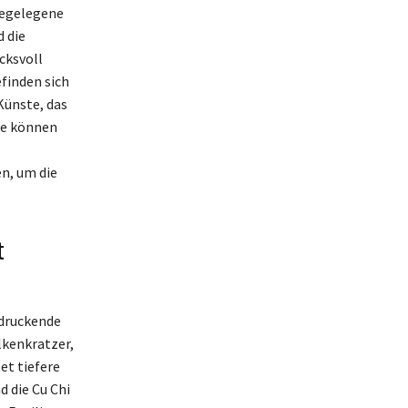
hegelegene
 die
cksvoll
efinden sich
Künste, das
te können
n, um die
t
ndruckende
lkenkratzer,
et tiefere
d die Cu Chi