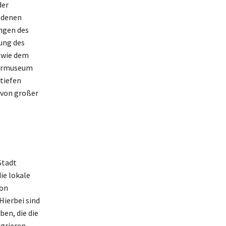
der
edenen
ngen des
fung des
 wie dem
fermuseum
 tiefen
 von großer
Stadt
ie lokale
von
Hierbei sind
en, die die
grieren.