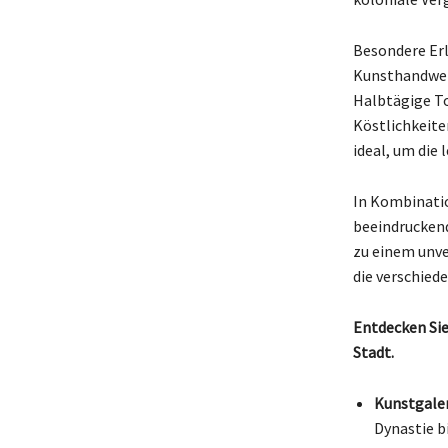
Besondere Erl
Kunsthandwer
Halbtägige To
Köstlichkeite
ideal, um die 
In Kombinati
beeindrucken
zu einem unve
die verschied
Entdecken Sie
Stadt.
Kunstgaler
Dynastie b