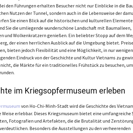
 Bei den Führungen erhalten Besucher nicht nur Einblicke in die Ba
chen Nutzen der Tunnel, sondern auch in die Lebensweise der dam
fen Sie einen Blick auf die historischen und kulturellen Elemente
nd Sie die umliegende wunderschöne Landschaft mit Baumalleen,
n und Wolkenkratzern genießen. Ein beliebter Stopp auf dem Weg 
rg, der einen herrlichen Ausblick auf die Umgebung bietet. Preise
en, bieten jedoch Flexibilität und eine Möglichkeit, in nur wenige
genden Eindruck von der Geschichte und Kultur Vietnams zu gewi
nicht, die Märkte für ein traditionelles Frühstück zu besuchen, um
runden.
hte im Kriegsopfermuseum erleben
fermuseum
von Ho-Chi-Minh-Stadt wird die Geschichte des Vietnam
e Weise erlebbar. Dieses Kriegsmuseum bietet eine umfangreich
n, Fotografien und Artefakten, die die Brutalität und Zerstöru
 verdeutlichen. Besonders die Ausstellungen zu den verheerenden