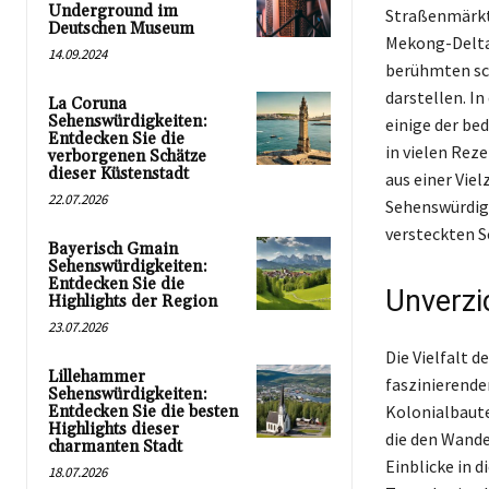
Underground im
Straßenmärkte
Deutschen Museum
Mekong-Delta 
14.09.2024
berühmten sch
darstellen. I
La Coruna
Sehenswürdigkeiten:
einige der be
Entdecken Sie die
in vielen Rez
verborgenen Schätze
dieser Küstenstadt
aus einer Vie
22.07.2026
Sehenswürdigk
versteckten S
Bayerisch Gmain
Sehenswürdigkeiten:
Entdecken Sie die
Unverzi
Highlights der Region
23.07.2026
Die Vielfalt 
Lillehammer
faszinierende
Sehenswürdigkeiten:
Kolonialbaute
Entdecken Sie die besten
Highlights dieser
die den Wande
charmanten Stadt
Einblicke in d
18.07.2026