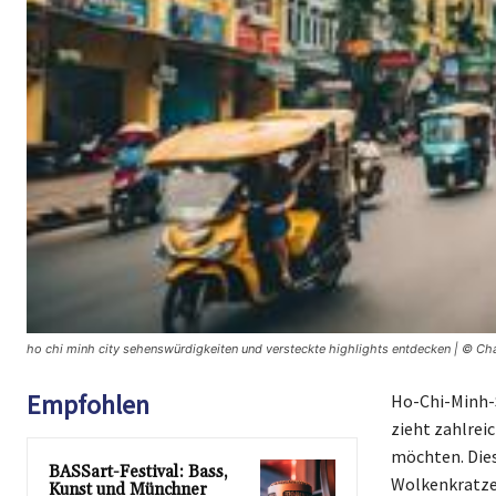
ho chi minh city sehenswürdigkeiten und versteckte highlights entdecken | © Ch
Empfohlen
Ho-Chi-Minh-S
zieht zahlrei
möchten. Dies
BASSart-Festival: Bass,
Wolkenkratzern
Kunst und Münchner