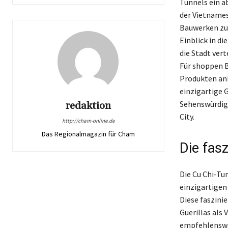
Tunnels ein ab
der Vietnames
Bauwerken zu 
Einblick in di
die Stadt ver
Für shoppen B
Produkten anb
einzigartige 
Sehenswürdigk
redaktion
City.
http://cham-online.de
Das Regionalmagazin für Cham
Die fas
Die Cu Chi-Tu
einzigartigen
Diese faszini
Guerillas als 
empfehlenswer