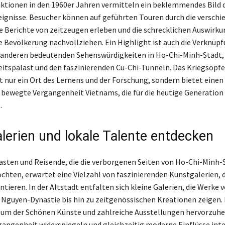
tionen in den 1960er Jahren vermitteln ein beklemmendes Bild 
ignisse. Besucher können auf geführten Touren durch die verschi
 Berichte von zeitzeugen erleben und die schrecklichen Auswirku
ie Bevölkerung nachvollziehen. Ein Highlight ist auch die Verknüp
anderen bedeutenden Sehenswürdigkeiten in Ho-Chi-Minh-Stadt,
itspalast und den faszinierenden Cu-Chi-Tunneln. Das Kriegsop
t nur ein Ort des Lernens und der Forschung, sondern bietet einen
ie bewegte Vergangenheit Vietnams, die für die heutige Generation
.
lerien und lokale Talente entdecken
sten und Reisende, die die verborgenen Seiten von Ho-Chi-Minh-
hten, erwartet eine Vielzahl von faszinierenden Kunstgalerien, d
tieren. In der Altstadt entfalten sich kleine Galerien, die Werke 
 Nguyen-Dynastie bis hin zu zeitgenössischen Kreationen zeigen. 
um der Schönen Künste und zahlreiche Ausstellungen hervorzuheb
gangenheit widerspiegeln und gleichzeitig moderne Einflüsse inte