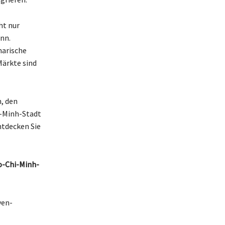
ht nur
nn.
narische
Märkte sind
, den
i-Minh-Stadt
ntdecken Sie
Ho-Chi-Minh-
yen-