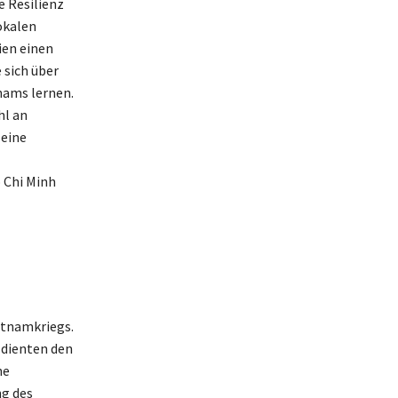
e Resilienz
okalen
ien einen
 sich über
nams lernen.
hl an
eine
 Chi Minh
etnamkriegs.
 dienten den
ne
ng des