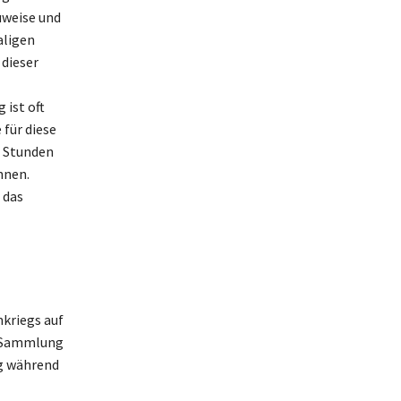
uweise und
aligen
 dieser
ist oft
 für diese
n Stunden
nnen.
 das
kriegs auf
e Sammlung
ng während