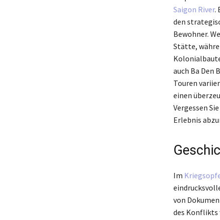
Saigon River
.
den strategis
Bewohner. Wer
Stätte, währe
Kolonialbaute
auch Ba Den Be
Touren variier
einen überzeu
Vergessen Sie 
Erlebnis abzu
Geschic
Im
Kriegsop
eindrucksvoll
von Dokumente
des Konflikts