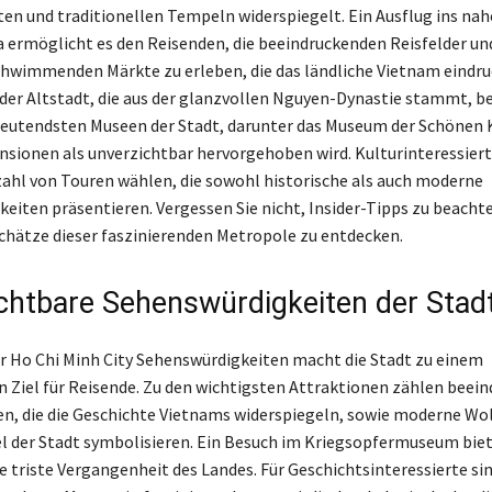
n und traditionellen Tempeln widerspiegelt. Ein Ausflug ins na
ermöglicht es den Reisenden, die beeindruckenden Reisfelder und
wimmenden Märkte zu erleben, die das ländliche Vietnam eindru
n der Altstadt, die aus der glanzvollen Nguyen-Dynastie stammt, b
deutendsten Museen der Stadt, darunter das Museum der Schönen 
ensionen als unverzichtbar hervorgehoben wird. Kulturinteressier
lzahl von Touren wählen, die sowohl historische als auch moderne
eiten präsentieren. Vergessen Sie nicht, Insider-Tipps zu beachte
chätze dieser faszinierenden Metropole zu entdecken.
chtbare Sehenswürdigkeiten der Stad
der Ho Chi Minh City Sehenswürdigkeiten macht die Stadt zu einem
n Ziel für Reisende. Zu den wichtigsten Attraktionen zählen beei
n, die die Geschichte Vietnams widerspiegeln, sowie moderne Wo
l der Stadt symbolisieren. Ein Besuch im Kriegsopfermuseum biet
ie triste Vergangenheit des Landes. Für Geschichtsinteressierte sin