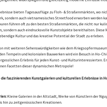
ebnisse bieten Tagesausflüge zu Floh- & Straßenmärkten, wo nic
k, sondern auch vietnamesisches Streetfood erworben werden ka
uren führen oft zu den besten Straßenmärkten, die nicht nur kuli
n, sondern auch eindrucksvolle Kunstobjekte bereithalten. Diese 
lebendige Kultur und das kreative Potential der Stadt zu erleben.
on mit weiteren Sehenswürdigkeiten wie dem Kriegsopfermuseum
den Tempeln und kolonialen Bauwerken wird ein Besuch in Ho-Ch
rgesslichen Erlebnis für jeden Kunst- und Kulturinteressierten. E
enen Facetten dieser dynamischen Metropole!
 die faszinierenden Kunstgalerien und kulturellen Erlebnisse in 
ien:
Kleine Galerien in der Altstadt, Werke von Künstlern der Ngu
is hin zu zeitgenössischen Kreationen.