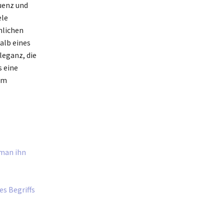
quenz und
ele
nlichen
alb eines
leganz, die
s eine
em
 man ihn
es Begriffs