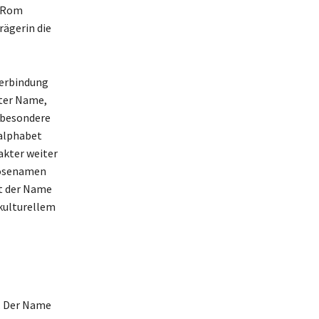
n Rom
rägerin die
Verbindung
gter Name,
e besondere
nalphabet
akter weiter
Kosenamen
t der Name
kulturellem
k. Der Name