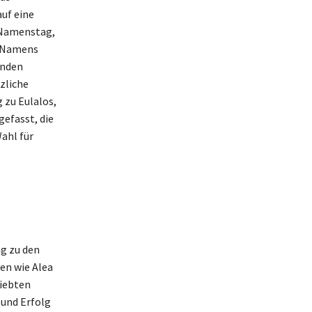
uf eine
r Namenstag,
s Namens
enden
zliche
 zu Eulalos,
efasst, die
ahl für
g
ng zu den
en wie Alea
liebten
 und Erfolg