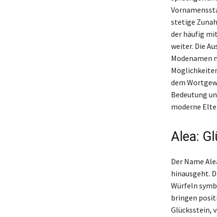
Vornamensstat
stetige Zunah
der häufig mi
weiter. Die A
Modenamen mac
Möglichkeiten
dem Wortgewan
Bedeutung und
moderne Elte
Alea: G
Der Name Alea
hinausgeht. D
Würfeln symbo
bringen posit
Glücksstein, 