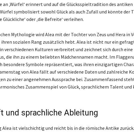
e an ‚Würfel‘ erinnert und auf die Glücksspieltradition des antike
 Würfel symbolisiert sowohl Glück als auch Zufall und könnte der T
 Glückliche‘ oder ‚die Befreite‘ verleihen.
ischen Mythologie wird Alea mit der Tochter von Zeus und Hera in 
 ihren sozialen Rang zusätzlich hebt. Alea ist nicht nur ein gefra
in verschiedenen Kulturen verbreitet und zeichnet sich durch ein
aus, die ihn zu einem beliebten Mädchennamen macht. Im Flagge
ch besondere Symbole repräsentiert, was ihren einzigartigen Char
amenstag von Alea fällt auf verschiedene Daten und zahlreiche 
agen zu einer angenehmen Aussprache bei. Zusammenfassend steh
harmonisches Zusammenspiel von Glück, sprachlichem Talent und 
t und sprachliche Ableitung
Alea ist vielschichtig und reicht bis in die römische Antike zurüc