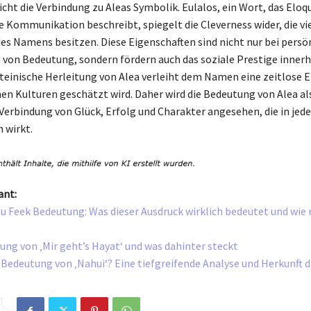
icht die Verbindung zu Aleas Symbolik. Eulalos, ein Wort, das Elo
Kommunikation beschreibt, spiegelt die Cleverness wider, die vi
es Namens besitzen. Diese Eigenschaften sind nicht nur bei persö
on Bedeutung, sondern fördern auch das soziale Prestige innerh
lateinische Herleitung von Alea verleiht dem Namen eine zeitlose E
nen Kulturen geschätzt wird. Daher wird die Bedeutung von Alea al
erbindung von Glück, Erfolg und Charakter angesehen, die in jed
 wirkt.
ant:
u Feek Bedeutung: Was dieser Ausdruck wirklich bedeutet und wie
ung von ‚Mir geht’s Hayat‘ und was dahinter steckt
e Bedeutung von ‚Nahui‘? Eine tiefgreifende Analyse und Herkunft d