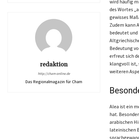
wird häufig m
des Wortes „a
gewisses Maß 
Zudem kann Al
bedeutet und 
Altgriechische
Bedeutung von 
erfreut sich 
redaktion
klangvoll ist
weiteren Asp
http://cham-online.de
Das Regionalmagazin für Cham
Besonde
Alea ist ein 
hat. Besonders
arabischen Hi
lateinischen 
sprachgewandt