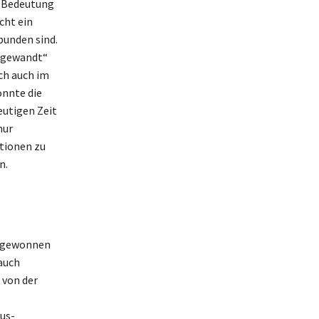
e Bedeutung
cht ein
bunden sind.
chgewandt“
ch auch im
önnte die
eutigen Zeit
nur
ationen zu
n.
t gewonnen
 auch
 von der
us-