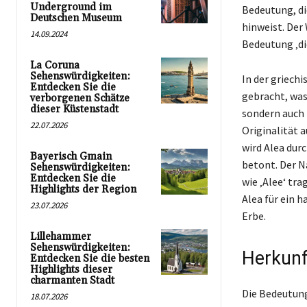
Underground im
Bedeutung, di
Deutschen Museum
hinweist. Der
14.09.2024
Bedeutung ‚die
La Coruna
Sehenswürdigkeiten:
In der griech
Entdecken Sie die
gebracht, was
verborgenen Schätze
dieser Küstenstadt
sondern auch 
22.07.2026
Originalität 
wird Alea dur
Bayerisch Gmain
betont. Der N
Sehenswürdigkeiten:
Entdecken Sie die
wie ‚Alee‘ tr
Highlights der Region
Alea für ein 
23.07.2026
Erbe.
Lillehammer
Sehenswürdigkeiten:
Herkunf
Entdecken Sie die besten
Highlights dieser
charmanten Stadt
Die Bedeutung 
18.07.2026