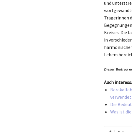
und unterstre
wortgewandte 
Trägerinnen d
Begegnungen v
Kreises. Die 
in verschiede
harmonische V
Lebensbereich
Auch interess
Barakallah
verwendet
Die Bedeut
Was ist di