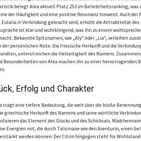
istik belegt Alea aktuell Platz 253 im Beliebtheitsranking, was a
me der Häufigkeit und eine positive Resonanz hinweist. Auch de
t Eulalia in Verbindung gebracht wird, erhöht die Attraktivität de
ussprache ist klar und wohlklingend, was ihn zu einem wohlsprech
ht. Bekannte Spitznamen, wie „Aly“ oder „Lia“, verleihen zusät
 der persönlichen Note. Die friesische Herkunft und die Verbindung
dten, unterstreichen die Vielseitigkeit des Namens. Zusammeng
 Besonderheiten von Alea machen ihn zu einer hervorragenden W
rn.
lück, Erfolg und Charakter
 trägt eine tiefere Bedeutung, die weit über die bloße Benennun
ie griechische Herkunft des Namens und seine wörtliche Verbindu
lisieren das Element des Glücks und des Schicksals. Mädchennam
ive Energien mit, die durch Talismane wie den Aventurin, einen be
verstärkt werden können. Der Citrin hingegen steht für Wohlstand