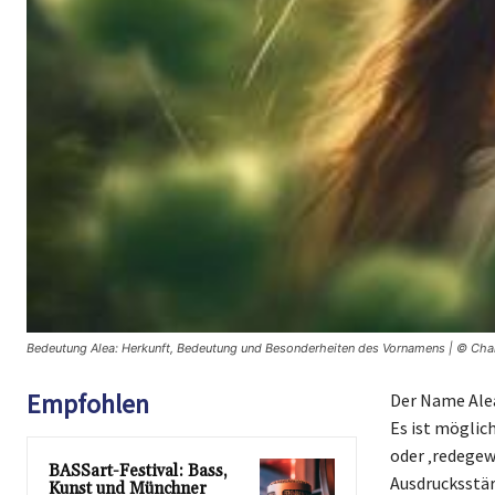
Bedeutung Alea: Herkunft, Bedeutung und Besonderheiten des Vornamens | © Cha
Empfohlen
Der Name Alea
Es ist möglic
oder ‚redegew
BASSart-Festival: Bass,
Ausdrucksstär
Kunst und Münchner