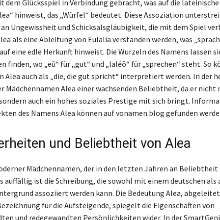
it dem Glücksspiel in Verbindung gebracht, was auf die lateinisch
lea“ hinweist, das „Würfel“ bedeutet. Diese Assoziation unterstrei
an Ungewissheit und Schicksalsgläubigkeit, die mit dem Spiel ver
ea als eine Ableitung von Eulalia verstanden werden, was „spra
auf eine edle Herkunft hinweist. Die Wurzeln des Namens lassen si
n finden, wo „eû“ für „gut“ und „laléō“ für „sprechen“ steht. So k
Alea auch als „die, die gut spricht“ interpretiert werden. In der h
der Mädchennamen Alea einer wachsenden Beliebtheit, da er nicht 
, sondern auch ein hohes soziales Prestige mit sich bringt. Inform
ekten des Namens Alea können auf vonamen.blog gefunden werde
rheiten und Beliebtheit von Alea
moderner Mädchennamen, der in den letzten Jahren an Beliebthei
 auffällig ist die Schreibung, die sowohl mit einem deutschen als
ntergrund assoziiert werden kann. Die Bedeutung Alea, abgeleitet
Bezeichnung für die Aufsteigende, spiegelt die Eigenschaften von
en und redegewandten Persönlichkeiten wider. In der SmartGeni