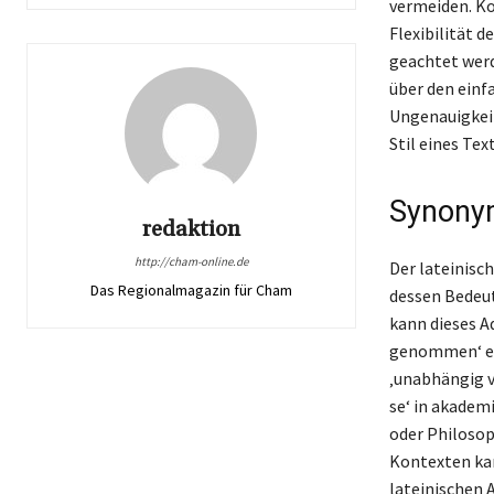
vermeiden. Ko
Flexibilität d
geachtet werde
über den einf
Ungenauigkeit
Stil eines Tex
Synonym
redaktion
http://cham-online.de
Der lateinisch
Das Regionalmagazin für Cham
dessen Bedeut
kann dieses Ad
genommen‘ ers
‚unabhängig v
se‘ in akadem
oder Philosoph
Kontexten kan
lateinischen A