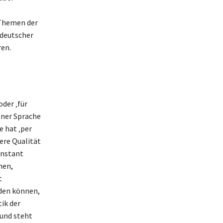
 Themen der
 deutscher
ren.
oder ‚für
ener Sprache
 hat ‚per
nere Qualität
onstant
hen,
t
den können,
ik der
 und steht