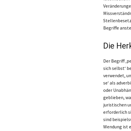
Veränderungen
Missverständn
Stellenbesetz
Begriffe anste
Die Herk
Der Begriff ‚p
sich selbst‘ 
verwendet, um
se‘ als adverb
oder Unabhäng
geblieben, was
juristischen 
erforderlich 
sind beispiels
Wendung ist e