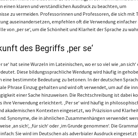
 einen klaren und verständlichen Ausdruck zu beachten, um
isse zu vermeiden. Professorinnen und Professoren, die sich mit
ung auseinandersetzen, empfehlen oft die Verwendung einfacher
lle von ‚per se‘, um die Schönheit und Klarheit der Sprache zu wah
unft des Begriffs ‚per se‘
er se‘ hat seine Wurzeln im Lateinischen, wo er so viel wie ‚an sich‘ 
bedeutet. Diese bildungssprachliche Wendung wird häufig in gehob
 eine bestimmte Bedeutung zu betonen. In der deutschen Sprache
iale Phrase Einzug gehalten und wird oft verwendet, um auf die in
igkeit einer Sache hinzuweisen. Die Rechtschreibung ist dabei k
 ihre Verwendung erleichtert. ‚Per se‘ wird häufig in philosophisc
und akademischen Kontexten eingesetzt, wo Präzision und Klarhei
sind. Synonyme, die in ähnlichen Zusammenhängen verwendet wer
weise ‚an sich‘, ‚für sich‘ oder ‚im Grunde genommen‘. Die Grammat
infach: Sie wird im Deutschen als adverbialer Ausdruck eingesetzt