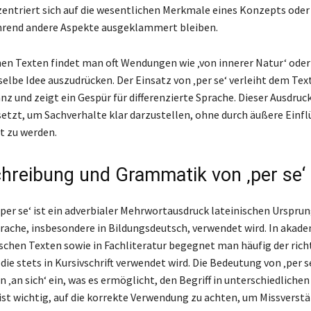
entriert sich auf die wesentlichen Merkmale eines Konzepts oder
hrend andere Aspekte ausgeklammert bleiben.
en Texten findet man oft Wendungen wie ‚von innerer Natur‘ oder ‚
elbe Idee auszudrücken. Der Einsatz von ‚per se‘ verleiht dem Tex
z und zeigt ein Gespür für differenzierte Sprache. Dieser Ausdruck
setzt, um Sachverhalte klar darzustellen, ohne durch äußere Einfl
t zu werden.
hreibung und Grammatik von ‚per se‘
per se‘ ist ein adverbialer Mehrwortausdruck lateinischen Ursprung
ache, insbesondere in Bildungsdeutsch, verwendet wird. In akad
ischen Texten sowie in Fachliteratur begegnet man häufig der rich
die stets in Kursivschrift verwendet wird. Die Bedeutung von ‚per s
 ‚an sich‘ ein, was es ermöglicht, den Begriff in unterschiedliche
 ist wichtig, auf die korrekte Verwendung zu achten, um Missverst