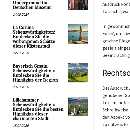
Underground im
Ausdruck konz
Deutschen Museum
Tatsache, wä
14.09.2024
In gewöhnlich
La Coruna
Sehenswürdigkeiten:
Form‘, um dies
Entdecken Sie die
gewisse Elegan
verborgenen Schätze
dieser Küstenstadt
gezielt einge
22.07.2026
beeinträchtig
Bayerisch Gmain
Sehenswürdigkeiten:
Rechtsc
Entdecken Sie die
Highlights der Region
23.07.2026
Der Ausdruck ‚
gehobener Spr
Lillehammer
Texten, polit
Sehenswürdigkeiten:
Entdecken Sie die besten
Schreibweise, 
Highlights dieser
den Aspekt von
charmanten Stadt
zu nutzen. Es
18.07.2026