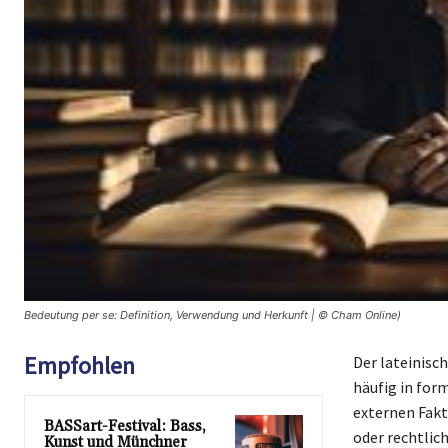
Bedeutung per se: Definition, Verwendung und Herkunft | © Cham Online)
Empfohlen
Der lateinisch
häufig in for
externen Fakt
BASSart-Festival: Bass,
oder rechtlic
Kunst und Münchner