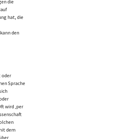
gen die
rauf
ng hat, die
 kann den
t oder
chen Sprache
sich
oder
t wird ‚per
ssenschaft
solchen
 mit dem
 über