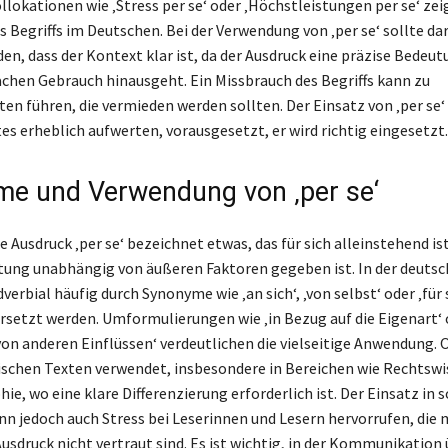
llokationen wie ‚Stress per se‘ oder ‚Höchstleistungen per se‘ zei
es Begriffs im Deutschen. Bei der Verwendung von ‚per se‘ sollte da
n, dass der Kontext klar ist, da der Ausdruck eine präzise Bedeutu
achen Gebrauch hinausgeht. Ein Missbrauch des Begriffs kann zu
en führen, die vermieden werden sollten. Der Einsatz von ‚per se‘
tes erheblich aufwerten, vorausgesetzt, er wird richtig eingesetzt.
e und Verwendung von ‚per se‘
e Ausdruck ‚per se‘ bezeichnet etwas, das für sich alleinstehend is
ung unabhängig von äußeren Faktoren gegeben ist. In der deuts
verbial häufig durch Synonyme wie ‚an sich‘, ‚von selbst‘ oder ‚für 
etzt werden. Umformulierungen wie ‚in Bezug auf die Eigenart‘ 
on anderen Einflüssen‘ verdeutlichen die vielseitige Anwendung. Of
ischen Texten verwendet, insbesondere in Bereichen wie Rechtswi
ie, wo eine klare Differenzierung erforderlich ist. Der Einsatz in 
n jedoch auch Stress bei Leserinnen und Lesern hervorrufen, die
usdruck nicht vertraut sind. Es ist wichtig, in der Kommunikation