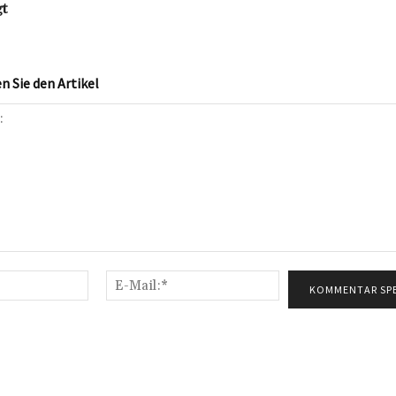
gt
 Sie den Artikel
Name:*
E-
Mail:*