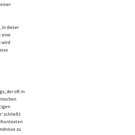
 einer
in dieser
t eine
 wird
üsse
s, der oft in
emischen
tigen
e‘ schließt
n Kontexten
ändnisse zu