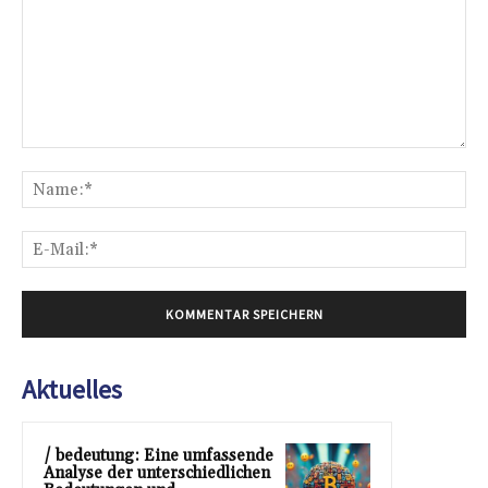
Kommentar:
Na
E-
Mai
Aktuelles
/ bedeutung: Eine umfassende
Analyse der unterschiedlichen