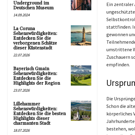
Underground im
Ein zentraler
Deutschen Museum
ungeschützten
14.09.2024
Selbstkontrol
stattfinden. 
La Coruna
Sehenswürdigkeiten:
gewonnen und
Entdecken Sie die
Teilnehmenden
verborgenen Schätze
dieser Küstenstadt
umstrittene W
22.07.2026
Zuschauern sch
empfinden.
Bayerisch Gmain
Sehenswürdigkeiten:
Entdecken Sie die
Ursprun
Highlights der Region
23.07.2026
Die Ursprünge
Lillehammer
Schon die alt
Sehenswürdigkeiten:
körperliches 
Entdecken Sie die besten
Highlights dieser
Jahrhunderte 
charmanten Stadt
bestehen, wob
18.07.2026