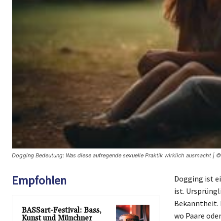
Dogging Bedeutung: Was diese aufregende sexuelle Praktik wirklich ausmacht | 
Empfohlen
Dogging ist e
ist. Ursprüng
Bekanntheit. 
BASSart-Festival: Bass,
wo Paare oder
Kunst und Münchner