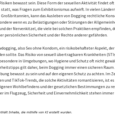
isiken bewusst sein. Diese Form der sexuellen Aktivität findet oft 
 statt, was Fragen zum Exhibitionismus aufwirft. In vielen Ländern
h Großbritannien, kann das Ausleben von Dogging rechtliche Kon
sondere wenn es zu Belästigungen oder Störungen der Allgemein
und der Nervenkitzel, die viele bei solchen Praktiken empfinden, d
er persönlichen Sicherheit und der Rechte anderer gefährden.
dogging, also Sex ohne Kondom, ein risikobehafteter Aspekt, der
en sollte. Das Risiko von sexuell übertragbaren Krankheiten (STIs
sbesondere in Umgebungen, wo Hygiene und Schutz oft nicht gewä
herheitstipps gilt daher, beim Dogging immer einen sicheren Raum
bung bewusst zu sein und auf den eigenen Schutz zu achten. Im Ze
n und TikTok-Trends, die solche Aktivitäten romantisieren, ist es 
eigenen Wohlbefindens und der gesetzlichen Bestimmungen zu re
er im Flugzeug, Sicherheit und Einvernehmlichkeit stehen immer 