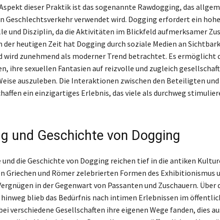
 Aspekt dieser Praktik ist das sogenannte Rawdogging, das allgem
 Geschlechtsverkehr verwendet wird. Dogging erfordert ein hoh
le und Disziplin, da die Aktivitäten im Blickfeld aufmerksamer Zu
In der heutigen Zeit hat Dogging durch soziale Medien an Sichtbark
 wird zunehmend als moderner Trend betrachtet. Es ermöglicht 
, ihre sexuellen Fantasien auf reizvolle und zugleich gesellschaft
eise auszuleben. Die Interaktionen zwischen den Beteiligten und
affen ein einzigartiges Erlebnis, das viele als durchweg stimulie
g und Geschichte von Dogging
 und die Geschichte von Dogging reichen tief in die antiken Kultur
en Griechen und Römer zelebrierten Formen des Exhibitionismus 
Vergnügen in der Gegenwart von Passanten und Zuschauern. Über 
hinweg blieb das Bedürfnis nach intimen Erlebnissen im öffentl
ei verschiedene Gesellschaften ihre eigenen Wege fanden, dies a