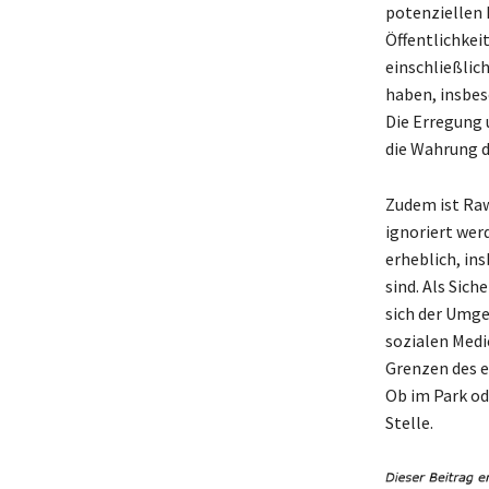
potenziellen R
Öffentlichkeit
einschließlic
haben, insbe
Die Erregung 
die Wahrung d
Zudem ist Raw
ignoriert werd
erheblich, in
sind. Als Sic
sich der Umge
sozialen Medie
Grenzen des 
Ob im Park od
Stelle.