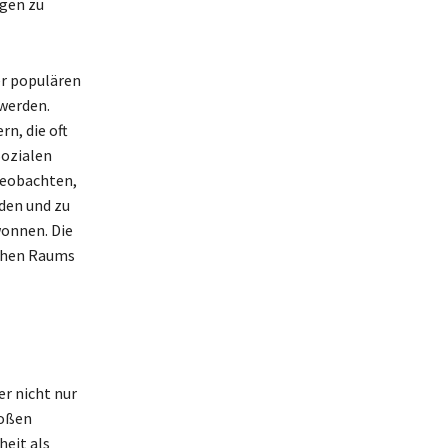
ügen zu
er populären
 werden.
n, die oft
Sozialen
beobachten,
den und zu
wonnen. Die
ichen Raums
er nicht nur
roßen
heit als