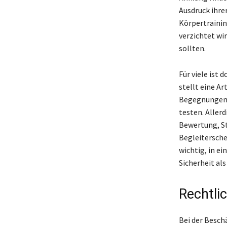
Ausdruck ihre
Körpertrainin
verzichtet wir
sollten.
Für viele ist
stellt eine Ar
Begegnungen z
testen. Allerd
Bewertung, St
Begleiterschei
wichtig, in ei
Sicherheit als
Rechtli
Bei der Besch