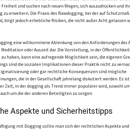
r Freiheit und suchen nach neuen Wegen, sich auszudrücken und ih
g zu erweitern. Die Praxis des Rawdogging, bei der auf Schutzm
d, birgt jedoch erhebliche Risiken, die nicht außer Acht gelassen 
 dogging eine willkommene Ablenkung von den Anforderungen des 
t Meditation oder Auszeit dar. Die Vorstellung, in der Öffentlichkeit
u haben, kann eine aufregende Möglichkeit sein, die eigenen Gr
ings sind die sozialen Implikationen dieser Praktik nicht zu verna
igmatisierung oder gar rechtliche Konsequenzen sind mögliche
nungen, die in der Gesellschaft jahrelang diskutiert werden. Es is
ner Zeit, in der dogging als Trend immer populärer wird, sowohl um
 auch um die der anderen Beteiligten zu sorgen.
che Aspekte und Sicherheitstipps
äftigung mit Dogging sollte man sich der rechtlichen Aspekte und