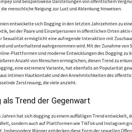
mpeji sind beispielsweise Darstellungen von öffentlichem Vergn
uf die menschliche Neigung zur Lust und Ablenkung hinweisen.
nien entwickelte sich Dogging in den letzten Jahrzehnten zu ein
ktik, bei der Paare und Einzelpersonen in öffentlichen Orten aktiv
r Sexualität ermöglicht eine aufregende Interaktion mit Zuschauer
rend und unterhaltend wahrgenommen wird. Mit der Zunahme von 
nline-Plattformen sind moderne Entwicklungen des Dogging zu 
größeren Anzahl von Menschen ermöglichen, diesen Trend zu erkun
ogging, eine extremere Variante, hat ebenfalls an Popularität ge
aus intimen Hautkontakt und den Annehmlichkeiten des öffentl
esselnde Zerstreuung, die viele anzieht.
 als Trend der Gegenwart
n Jahren hat sich dogging zu einem auffälligen Trend entwickelt, d
e-Welt, sondern auch auf Plattformen wie TikTok und Instagram g
t. Insbesondere Männer entdecken diese Form der sexuellen Offen