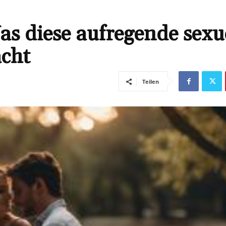
s diese aufregende sexu
acht
Teilen