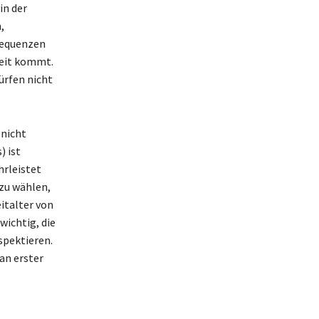
in der
,
sequenzen
heit kommt.
ürfen nicht
 nicht
) ist
hrleistet
 zu wählen,
italter von
wichtig, die
spektieren.
an erster