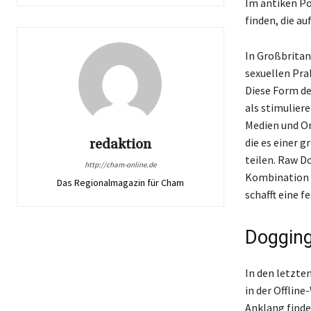
Im antiken Po
finden, die a
In Großbritan
sexuellen Pra
Diese Form de
als stimulie
Medien und O
redaktion
die es einer 
teilen. Raw D
http://cham-online.de
Kombination 
Das Regionalmagazin für Cham
schafft eine f
Dogging
In den letzte
in der Offlin
Anklang finde