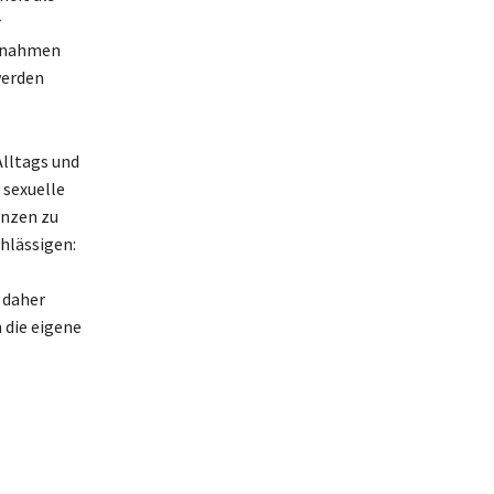
r
aßnahmen
werden
Alltags und
 sexuelle
enzen zu
chlässigen:
t daher
 die eigene