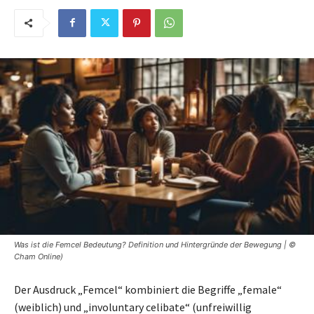
Was ist die Femcel Bedeutung? Definition und Hintergründe der Bewegung | ©
Cham Online)
Der Ausdruck „Femcel“ kombiniert die Begriffe „female“
(weiblich) und „involuntary celibate“ (unfreiwillig