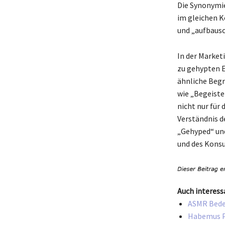
Die Synonymie
im gleichen K
und „aufbausc
In der Market
zu gehypten E
ähnliche Begr
wie „Begeiste
nicht nur für
Verständnis 
„Gehyped“ und
und des Kons
Auch interess
ASMR Bedeu
Habemus Pa