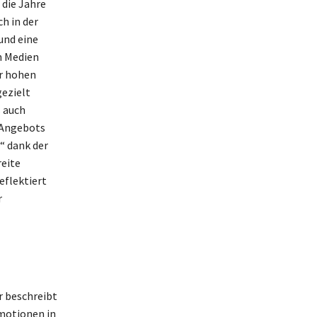
 die Jahre
h in der
und eine
n Medien
er hohen
ezielt
s auch
 Angebots
d“ dank der
reite
eflektiert
r
r beschreibt
Emotionen in