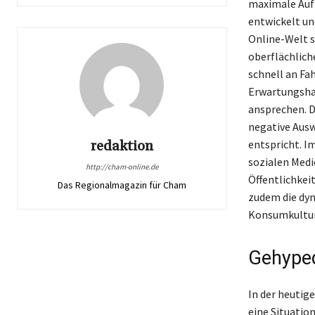
maximale Aufm
entwickelt un
Online-Welt s
oberflächlich
schnell an Fa
Erwartungshal
ansprechen. D
negative Ausw
redaktion
entspricht. Im
sozialen Medi
http://cham-online.de
Öffentlichkeit
Das Regionalmagazin für Cham
zudem die dy
Konsumkultur
Gehyped
In der heutige
eine Situatio