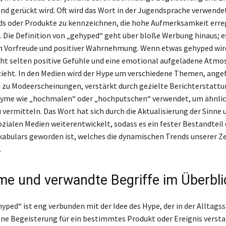
nd gerückt wird. Oft wird das Wort in der Jugendsprache verwende
ds oder Produkte zu kennzeichnen, die hohe Aufmerksamkeit erre
. Die Definition von „gehyped“ geht über bloße Werbung hinaus; e
n Vorfreude und positiver Wahrnehmung. Wenn etwas gehyped wir
ht selten positive Gefühle und eine emotional aufgeladene Atmos
eht. In den Medien wird der Hype um verschiedene Themen, ange
n zu Modeerscheinungen, verstärkt durch gezielte Berichterstattu
yme wie „hochmalen“ oder „hochputschen“ verwendet, um ähnli
vermitteln. Das Wort hat sich durch die Aktualisierung der Sinne 
ozialen Medien weiterentwickelt, sodass es ein fester Bestandteil
bulars geworden ist, welches die dynamischen Trends unserer Ze
.
e und verwandte Begriffe im Überbli
yped“ ist eng verbunden mit der Idee des Hype, der in der Alltagss
ene Begeisterung für ein bestimmtes Produkt oder Ereignis versta