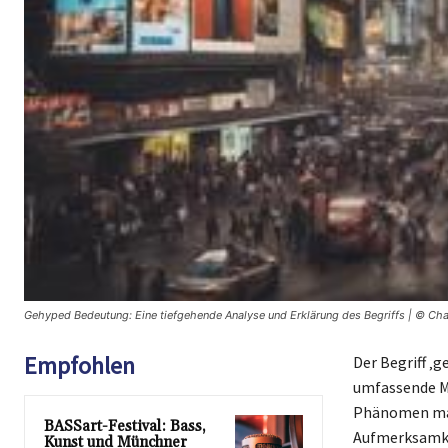
Gehyped Bedeutung: Eine tiefgehende Analyse und Erklärung des Begriffs | © Ch
Empfohlen
Der Begriff ‚
umfassende Me
Phänomen mani
BASSart-Festival: Bass,
Aufmerksamkei
Kunst und Münchner