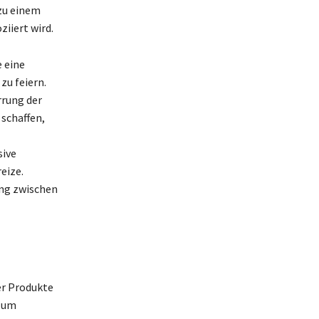
 zu einem
iiert wird.
 eine
zu feiern.
rrung der
schaffen,
sive
eize.
ung zwischen
er Produkte
, um