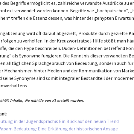
 des Begriffs ermöglicht es, zahlreiche verwandte Ausdrücke zu e
ontext verwendet werden können. Begriffe wie „hochputschen“, „
hen“ treffen die Essenz dessen, was hinter der gehypten Erwartun
ingabteilung wird oft darauf abgezielt, Produkte durch gezielte
rfolgen zu verhelfen. In der Kreuzworträtsel-Hilfe stößt man häu
iffe, die den Hype beschreiben. Duden-Definitionen betreffend k
rung“ als Synonyme fungieren. Die Kenntnis dieser verwandten Beg
 den alltäglichen Sprachgebrauch von Bedeutung, sondern auch für
der Mechanismen hinter Medien und der Kommunikation von Marke
 seine Synonyme sind somit integraler Bestandteil der moderne
umverhaltens.
ant:
tung in der Jugendsprache: Ein Blick auf den neuen Trend
pam Bedeutung: Eine Erklärung der historischen Ansage