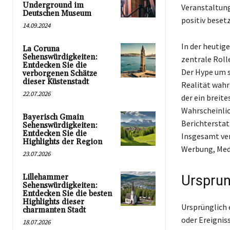
Underground im
Veranstaltung
Deutschen Museum
positiv besetz
14.09.2024
In der heutig
La Coruna
Sehenswürdigkeiten:
zentrale Roll
Entdecken Sie die
Der Hype um s
verborgenen Schätze
dieser Küstenstadt
Realität wahr
22.07.2026
der ein breit
Wahrscheinlic
Bayerisch Gmain
Berichterstat
Sehenswürdigkeiten:
Entdecken Sie die
Insgesamt ver
Highlights der Region
Werbung, Med
23.07.2026
Lillehammer
Ursprun
Sehenswürdigkeiten:
Entdecken Sie die besten
Highlights dieser
Ursprünglich 
charmanten Stadt
oder Ereignis
18.07.2026