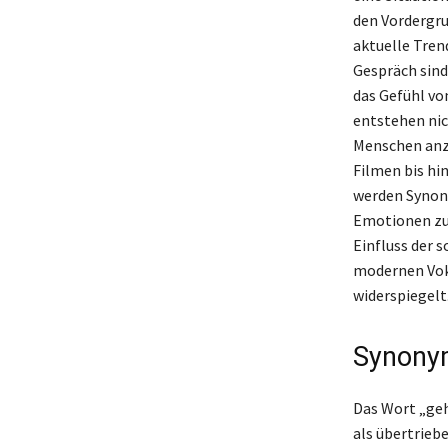
den Vordergru
aktuelle Tren
Gespräch sind
das Gefühl vo
entstehen nic
Menschen anzi
Filmen bis hi
werden Synon
Emotionen zu 
Einfluss der s
modernen Voka
widerspiegelt
Synonym
Das Wort „geh
als übertrieb