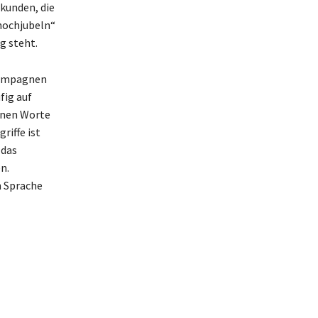
rkunden, die
hochjubeln“
g steht.
 Kampagnen
fig auf
önnen Worte
riffe ist
 das
n.
n Sprache