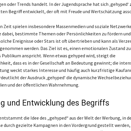
en oder Trends handelt. In der Jugendsprache hat sich ‚gehyped‘
ten Begriff entwickelt, der oft mit Freude und Wertschätzung assoz
en Zeit spielen insbesondere Massenmedien und soziale Netzwerke
e dabei, bestimmte Themen oder Persönlichkeiten zu fördern und 
olche Ereignisse oder Stars ist oft übertrieben und kann als Verze
genommen werden. Das Ziel ist es, einen emotionalen Zustand zu 
es Publikum anspricht. Wenn etwas gehyped wird, steigt die
hkeit, dass es in der Gesellschaft an Bedeutung gewinnt; die inten
tung weckt starkes Interesse und häufig auch kurzfristige Kaufanr
deutlicht der Ausdruck ‚gehyped‘ die dynamische Wechselbezieh
ien und der öffentlichen Wahrnehmung.
g und Entwicklung des Begriffs
entstammt die Idee des „gehyped“ aus der Welt der Werbung, in d
se durch gezielte Kampagnen in den Vordergrund gestellt werden