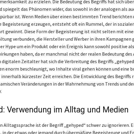
erksamkeit zu erzielen. Die Bedeutung des Begriffs hat sich über
d spiegelt das Phänomen wider, das sowohl in der analogen als auc
pürbar ist. Wenn Medien über einen bestimmten Trend berichten 
e Begeisterung erzeugen, entsteht oft ein Rummel, der in soziale
hrt gewinnt. Diese Form der Begeisterung ist nicht selten mit ein
tung verbunden, die Hersteller und Werber in ihren Kampagnen g
er Hype um ein Produkt oder ein Ereignis kann sowohl positive al
irkungen haben, da er manchmal nicht der realen Bedeutung des
 digitalen Zeitalter hat sich die Verbreitung des Begriffs „gehype
en enorm beschleunigt, wo Inhalte viral gehen können und eine b
 innerhalb kürzester Zeit erreichen. Die Entwicklung des Begriffs r
namischen Veränderungen in der Wahrnehmung von Trends und de
.
: Verwendung im Alltag und Medien
n Alltagssprache ist der Begriff „gehyped“ schwer zu ignorieren. E
n, in der etwas oder jemand durch übermäßige Begeisterung und 