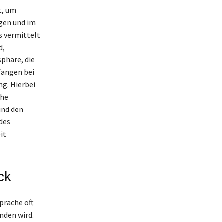
t, um
gen und im
s vermittelt
d,
phäre, die
fangen bei
ng. Hierbei
che
und den
 des
it
ck
prache oft
nden wird.