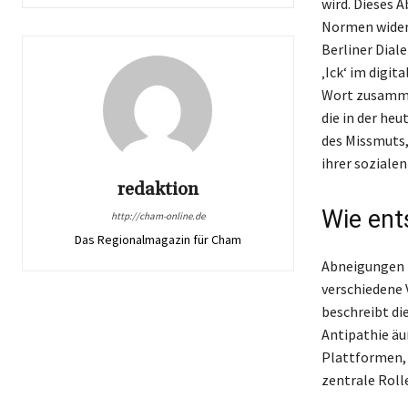
wird. Dieses A
Normen wider,
Berliner Dial
‚Ick‘ im digi
Wort zusamme
die in der heu
des Missmuts,
ihrer soziale
redaktion
Wie ent
http://cham-online.de
Das Regionalmagazin für Cham
Abneigungen i
verschiedene 
beschreibt di
Antipathie äu
Plattformen, 
zentrale Rolle