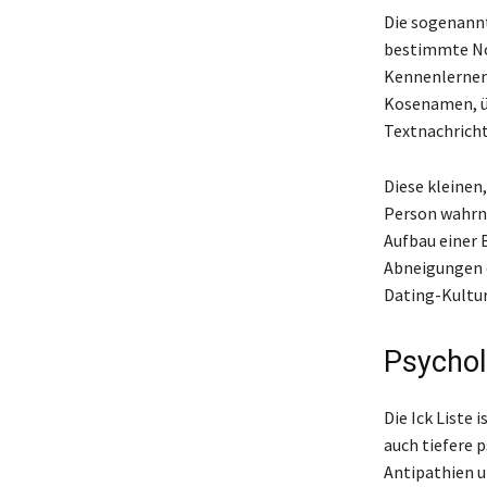
Die sogenannte
bestimmte No
Kennenlernen 
Kosenamen, ü
Textnachricht
Diese kleinen,
Person wahrne
Aufbau einer B
Abneigungen e
Dating-Kultur
Psychol
Die Ick Liste
auch tiefere 
Antipathien u