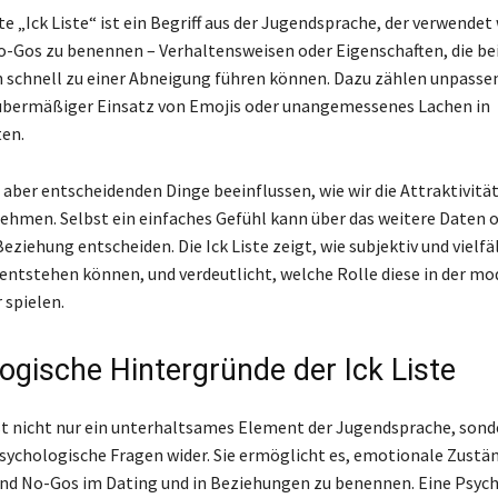
 „Ick Liste“ ist ein Begriff aus der Jugendsprache, der verwendet
-Gos zu benennen – Verhaltensweisen oder Eigenschaften, die b
schnell zu einer Abneigung führen können. Dazu zählen unpasse
bermäßiger Einsatz von Emojis oder unangemessenes Lachen in
en.
 aber entscheidenden Dinge beeinflussen, wie wir die Attraktivität
hmen. Selbst ein einfaches Gefühl kann über das weitere Daten 
eziehung entscheiden. Die Ick Liste zeigt, wie subjektiv und vielfä
ntstehen können, und verdeutlicht, welche Rolle diese in der m
 spielen.
ogische Hintergründe der Ick Liste
 ist nicht nur ein unterhaltsames Element der Jugendsprache, sond
psychologische Fragen wider. Sie ermöglicht es, emotionale Zustä
nd No-Gos im Dating und in Beziehungen zu benennen. Eine Psyc