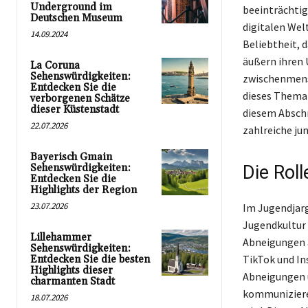
Underground im
beeinträchtig
Deutschen Museum
digitalen Welt
14.09.2024
Beliebtheit, 
äußern ihren 
La Coruna
Sehenswürdigkeiten:
zwischenmensc
Entdecken Sie die
dieses Thema i
verborgenen Schätze
dieser Küstenstadt
diesem Abschn
22.07.2026
zahlreiche ju
Bayerisch Gmain
Sehenswürdigkeiten:
Die Roll
Entdecken Sie die
Highlights der Region
23.07.2026
Im Jugendjarg
Jugendkultur 
Lillehammer
Abneigungen a
Sehenswürdigkeiten:
TikTok und In
Entdecken Sie die besten
Highlights dieser
Abneigungen 
charmanten Stadt
kommunizieren
18.07.2026