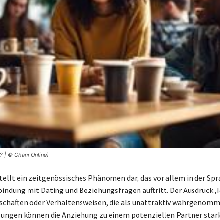
e? | © Cham Online)
stellt ein zeitgenössisches Phänomen dar, das vor allem in der Spr
bindung mit Dating und Beziehungsfragen auftritt. Der Ausdruck ‚I
nschaften oder Verhaltensweisen, die als unattraktiv wahrgenom
ungen können die Anziehung zu einem potenziellen Partner star