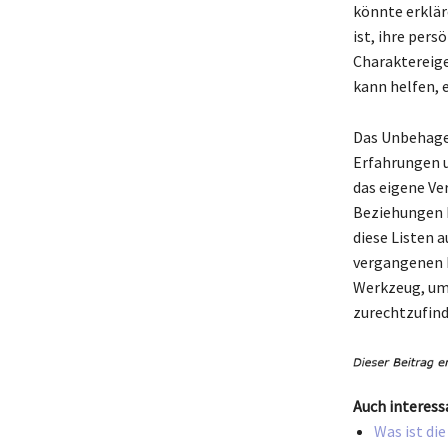
könnte erklär
ist, ihre pers
Charaktereige
kann helfen, 
Das Unbehagen,
Erfahrungen u
das eigene Ve
Beziehungen b
diese Listen 
vergangenen E
Werkzeug, um
zurechtzufind
Auch interess
Was ist di