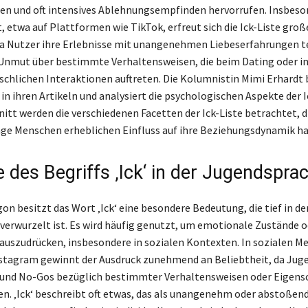
en und oft intensives Ablehnungsempfinden hervorrufen. Insbeson
, etwa auf Plattformen wie TikTok, erfreut sich die Ick-Liste groß
da Nutzer ihre Erlebnisse mit unangenehmen Liebeserfahrungen tei
Unmut über bestimmte Verhaltensweisen, die beim Dating oder i
hlichen Interaktionen auftreten. Die Kolumnistin Mimi Erhardt 
n ihren Artikeln und analysiert die psychologischen Aspekte der Ic
itt werden die verschiedenen Facetten der Ick-Liste betrachtet, di
nge Menschen erheblichen Einfluss auf ihre Beziehungsdynamik h
e des Begriffs ‚Ick‘ in der Jugendspra
on besitzt das Wort ‚Ick‘ eine besondere Bedeutung, die tief in de
verwurzelt ist. Es wird häufig genutzt, um emotionale Zustände o
uszudrücken, insbesondere in sozialen Kontexten. In sozialen Me
stagram gewinnt der Ausdruck zunehmend an Beliebtheit, da Juge
und No-Gos bezüglich bestimmter Verhaltensweisen oder Eigens
. ‚Ick‘ beschreibt oft etwas, das als unangenehm oder abstoßen