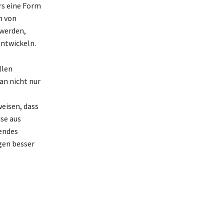
rs eine Form
n von
 werden,
entwickeln.
llen
an nicht nur
eisen, dass
se aus
nendes
gen besser