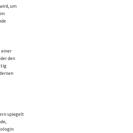
 wird, um
eim
nde
 einer
oder den
ltig
odernen
ern spiegelt
nde,
hologin