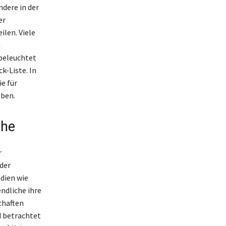
dere in der
er
len. Viele
n
beleuchtet
k-Liste. In
e für
aben.
che
r
der
dien wie
ndliche ihre
chaften
d betrachtet