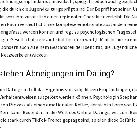
blehnungsempfinden ist individuell, spiegelt jedoch auch gesellsc
 die durch die Jugendkultur geprägt sind. Der Begriff hat seinen 
ekt, was ihm zusätzlich einen regionalen Charakter verleiht. Die 
talen Raum verdeutlicht, wie komplexe emotionale Zustände in ein
ngefasst werden können und regt zu psychologischen Fragestel
tigen Gesellschaft relevant sind. Insofern wird ‚Ick‘ nicht nur zu e
 sondern auch zu einem Bestandteil der Identität, die Jugendliche
n Netzwerke entwickeln.
stehen Abneigungen im Dating?
m Dating sind oft das Ergebnis von subjektiven Empfindungen, di
Verhaltensweisen ausgelöst werden können. Psychologin Stephan
esen Prozess als einen emotionalen Reflex, der sich in Form von E
ßern kann. Besonders in der Welt des Online-Datings, wie zum Beis
die stark durch TikTok-Trends geprägt sind, spielen diese Gefühle
.