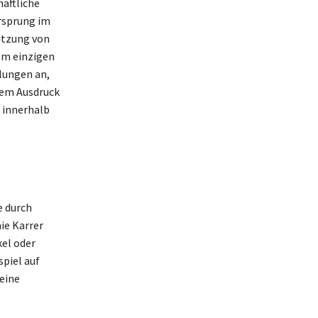
haftliche
Ursprung im
Nutzung von
em einzigen
lungen an,
inem Ausdruck
 innerhalb
e durch
ie Karrer
kel oder
piel auf
 eine