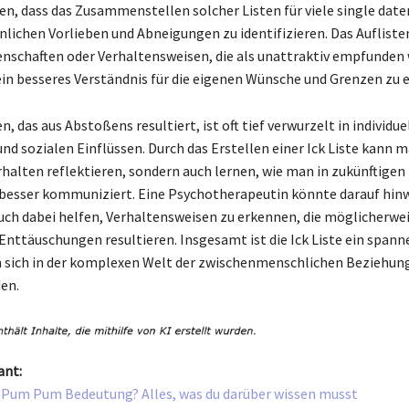
en, dass das Zusammenstellen solcher Listen für viele single date
önlichen Vorlieben und Abneigungen zu identifizieren. Das Aufliste
nschaften oder Verhaltensweisen, die als unattraktiv empfunden
ein besseres Verständnis für die eigenen Wünsche und Grenzen zu 
 das aus Abstoßens resultiert, ist oft tief verwurzelt in individue
nd sozialen Einflüssen. Durch das Erstellen einer Ick Liste kann m
rhalten reflektieren, sondern auch lernen, wie man in zukünftigen
esser kommuniziert. Eine Psychotherapeutin könnte darauf hinw
auch dabei helfen, Verhaltensweisen zu erkennen, die möglicherwei
nttäuschungen resultieren. Insgesamt ist die Ick Liste ein span
 sich in der komplexen Welt der zwischenmenschlichen Beziehun
en.
ant:
e Pum Pum Bedeutung? Alles, was du darüber wissen musst