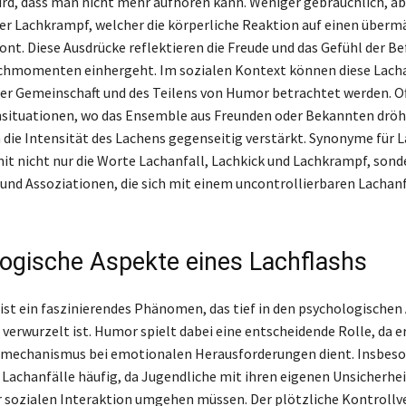
rd, dass man nicht mehr aufhören kann. Weniger gebräuchlich, a
 der Lachkrampf, welcher die körperliche Reaktion auf einen über
nt. Diese Ausdrücke reflektieren die Freude und das Gefühl der Bef
chmomenten einhergeht. Im sozialen Kontext können diese Lacha
der Gemeinschaft und des Teilens von Humor betrachtet werden. O
nsituationen, wo das Ensemble aus Freunden oder Bekannten drö
h die Intensität des Lachens gegenseitig verstärkt. Synonyme für 
t nicht nur die Worte Lachanfall, Lachkick und Lachkrampf, sond
nd Assoziationen, die sich mit einem uncontrollierbaren Lachanf
ogische Aspekte eines Lachflashs
 ist ein faszinierendes Phänomen, das tief in den psychologische
erwurzelt ist. Humor spielt dabei eine entscheidende Rolle, da er 
mechanismus bei emotionalen Herausforderungen dient. Insbeson
 Lachanfälle häufig, da Jugendliche mit ihren eigenen Unsicherhe
 sozialen Interaktion umgehen müssen. Der plötzliche Kontrollve