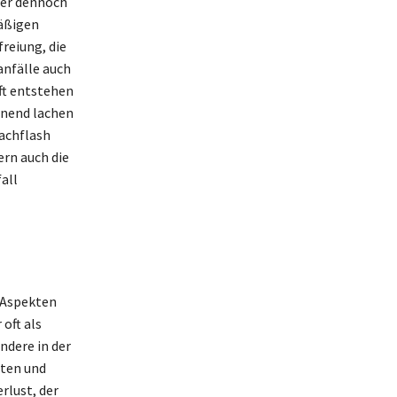
ber dennoch
mäßigen
reiung, die
nfälle auch
ft entstehen
hnend lachen
Lachflash
ern auch die
all
n Aspekten
oft als
dere in der
iten und
rlust, der