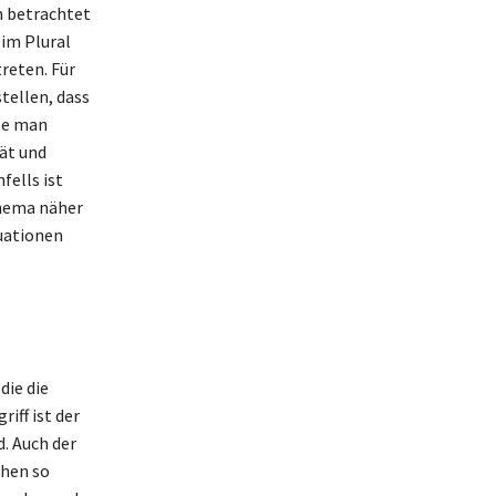
h betrachtet
 im Plural
treten. Für
tellen, dass
te man
tät und
fells ist
Thema näher
tuationen
die die
iff ist der
d. Auch der
chen so