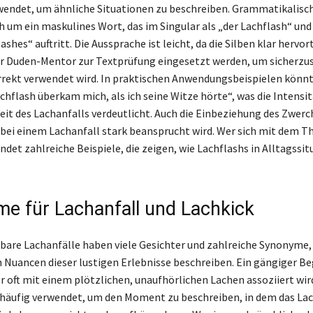
wendet, um ähnliche Situationen zu beschreiben. Grammatikalisc
ch um ein maskulines Wort, das im Singular als „der Lachflash“ und
lashes“ auftritt. Die Aussprache ist leicht, da die Silben klar hervor
r Duden-Mentor zur Textprüfung eingesetzt werden, um sicherzus
orrekt verwendet wird. In praktischen Anwendungsbeispielen könn
chflash überkam mich, als ich seine Witze hörte“, was die Intensi
it des Lachanfalls verdeutlicht. Auch die Einbeziehung des Zwerch
s bei einem Lachanfall stark beansprucht wird. Wer sich mit dem 
indet zahlreiche Beispiele, die zeigen, wie Lachflashs in Alltagssi
e für Lachanfall und Lachkick
bare Lachanfälle haben viele Gesichter und zahlreiche Synonyme, 
 Nuancen dieser lustigen Erlebnisse beschreiben. Ein gängiger Begr
r oft mit einem plötzlichen, unaufhörlichen Lachen assoziiert wir
 häufig verwendet, um den Moment zu beschreiben, in dem das La