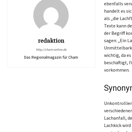
ebenfalls ver
handelt es si
als „die Lachf
Texte kann de
der Begriff k
redaktion
sagen: „Ein La
Unmittelbarke
http://cham-online.de
wichtig, da e
Das Regionalmagazin für Cham
beschäftigt, f
vorkommen.
Synonym
Unkontrollier
verschiedenen
Lachanfall, de
Lachkick wird