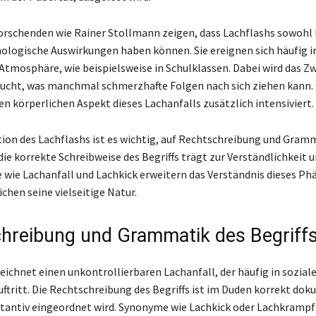
orschenden wie Rainer Stollmann zeigen, dass Lachflashs sowohl 
hologische Auswirkungen haben können. Sie ereignen sich häufig in
tmosphäre, wie beispielsweise in Schulklassen. Dabei wird das Zw
ucht, was manchmal schmerzhafte Folgen nach sich ziehen kann. 
en körperlichen Aspekt dieses Lachanfalls zusätzlich intensiviert.
ition des Lachflashs ist es wichtig, auf Rechtschreibung und Gram
ie korrekte Schreibweise des Begriffs trägt zur Verständlichkeit u
 wie Lachanfall und Lachkick erweitern das Verständnis dieses 
chen seine vielseitige Natur.
hreibung und Grammatik des Begriff
eichnet einen unkontrollierbaren Lachanfall, der häufig in sozial
uftritt. Die Rechtschreibung des Begriffs ist im Duden korrekt dok
stantiv eingeordnet wird. Synonyme wie Lachkick oder Lachkramp