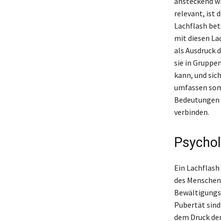
ansteckend wi
relevant, ist
Lachflash beto
mit diesen La
als Ausdruck 
sie in Gruppe
kann, und sic
umfassen somi
Bedeutungen u
verbinden.
Psychol
Ein Lachflash
des Menschen v
Bewältigungs
Pubertät sind
dem Druck der