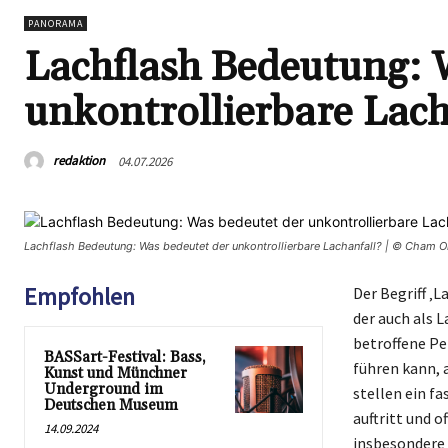
PANORAMA
Lachflash Bedeutung: 
unkontrollierbare Lach
redaktion
04.07.2026
Lachflash Bedeutung: Was bedeutet der unkontrollierbare Lachanfall? | © Cham O
Empfohlen
Der Begriff ‚
der auch als 
betroffene Pe
BASSart-Festival: Bass,
führen kann, 
Kunst und Münchner
Underground im
stellen ein f
Deutschen Museum
auftritt und 
14.09.2024
insbesondere 