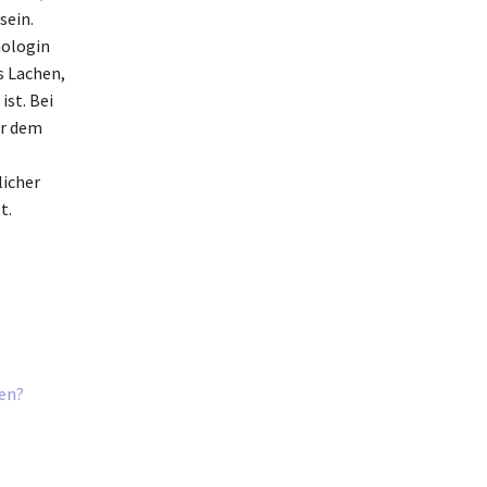
sein.
hologin
s Lachen,
ist. Bei
or dem
licher
t.
ten?