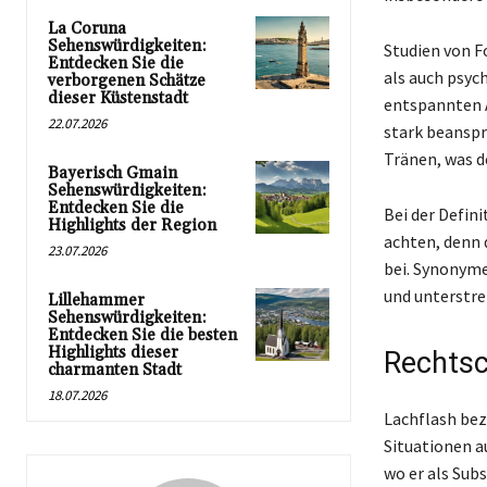
La Coruna
Sehenswürdigkeiten:
Studien von F
Entdecken Sie die
als auch psyc
verborgenen Schätze
dieser Küstenstadt
entspannten A
22.07.2026
stark beanspr
Tränen, was d
Bayerisch Gmain
Sehenswürdigkeiten:
Entdecken Sie die
Bei der Defin
Highlights der Region
achten, denn d
23.07.2026
bei. Synonyme
und unterstrei
Lillehammer
Sehenswürdigkeiten:
Entdecken Sie die besten
Highlights dieser
Rechtsc
charmanten Stadt
18.07.2026
Lachflash bez
Situationen a
wo er als Sub