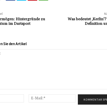
el
Nä
ermögen: Hintergründe zu
Was bedeutet ‚Kerlin‘
tum im Dartsport
Definition u
 Sie den Artikel
Name:*
E-
Mail:*