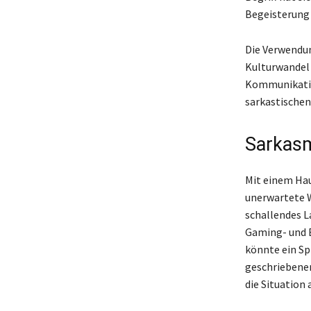
Begeisterung 
Die Verwendun
Kulturwandel 
Kommunikatio
sarkastischen 
Sarkas
Mit einem Hau
unerwartete 
schallendes La
Gaming- und E
könnte ein Sp
geschriebenen
die Situation 