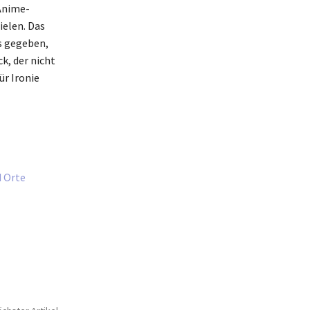
 Anime-
elen. Das
s gegeben,
k, der nicht
ür Ironie
d Orte