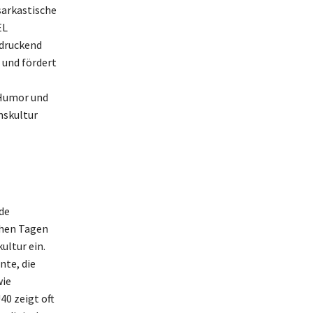
sarkastische
EL
ndruckend
 und fördert
 Humor und
nskultur
de
ühen Tagen
ultur ein.
nte, die
wie
40 zeigt oft