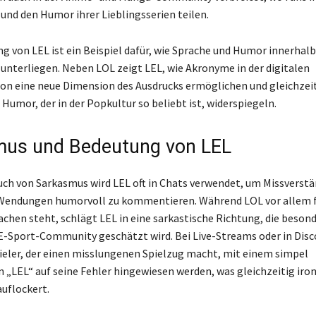
und den Humor ihrer Lieblingsserien teilen.
g von LEL ist ein Beispiel dafür, wie Sprache und Humor innerhalb
unterliegen. Neben LOL zeigt LEL, wie Akronyme in der digitalen
n eine neue Dimension des Ausdrucks ermöglichen und gleichzeit
Humor, der in der Popkultur so beliebt ist, widerspiegeln.
mus und Bedeutung von LEL
ch von Sarkasmus wird LEL oft in Chats verwendet, um Missverstä
Wendungen humorvoll zu kommentieren. Während LOL vor allem 
chen steht, schlägt LEL in eine sarkastische Richtung, die besond
-Sport-Community geschätzt wird. Bei Live-Streams oder in Dis
ieler, der einen misslungenen Spielzug macht, mit einem simpel
 „LEL“ auf seine Fehler hingewiesen werden, was gleichzeitig iron
auflockert.