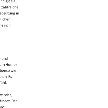
r digitale
 zahlreiche
Bedeutung in
nlichen
ie sich
- und
d, um Humor
ebenso wie
chen. Es
ühl.
wendet,
findet. Der
hre