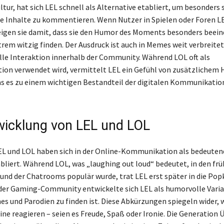
tur, hat sich LEL schnell als Alternative etabliert, um besonders 
 Inhalte zu kommentieren. Wenn Nutzer in Spielen oder Foren L
igen sie damit, dass sie den Humor des Moments besonders beei
trem witzig finden. Der Ausdruck ist auch in Memes weit verbreitet
le Interaktion innerhalb der Community. Während LOL oft als
ion verwendet wird, vermittelt LEL ein Gefühl von zusätzlichem
as es zu einem wichtigen Bestandteil der digitalen Kommunikatio
wicklung von LEL und LOL
LEL und LOL haben sich in der Online-Kommunikation als bedeuten
liert. Während LOL, was „laughing out loud“ bedeutet, in den fr
 und der Chatrooms populär wurde, trat LEL erst später in die Popk
der Gaming-Community entwickelte sich LEL als humorvolle Varia
es und Parodien zu finden ist. Diese Abkürzungen spiegeln wider, 
ne reagieren – seien es Freude, Spaß oder Ironie. Die Generation Ü