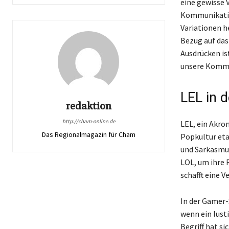
eine gewisse V
Kommunikation
Variationen h
Bezug auf das
Ausdrücken is
unsere Kommu
LEL in 
redaktion
http://cham-online.de
LEL, ein Akro
Das Regionalmagazin für Cham
Popkultur eta
und Sarkasmu
LOL, um ihre 
schafft eine 
In der Gamer-
wenn ein lust
Begriff hat s