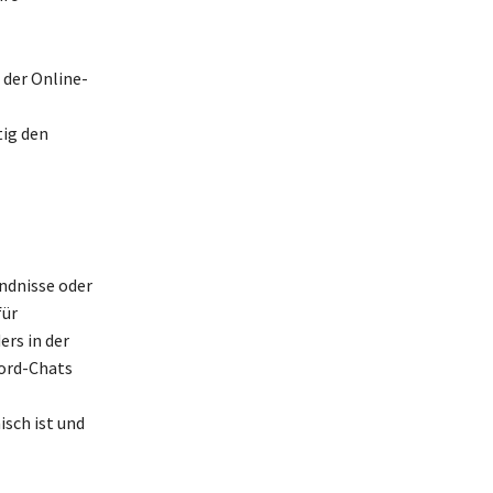
 der Online-
ig den
ndnisse oder
für
ers in der
cord-Chats
isch ist und