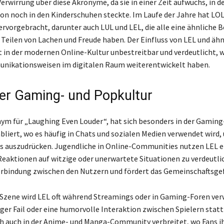
erwirrung über diese Akronyme, da sie in einer Zeit aufwuchs, in de
 noch in den Kinderschuhen steckte. Im Laufe der Jahre hat LOL
ervorgebracht, darunter auch LUL und LEL, die alle eine ähnliche 
 Teilen von Lachen und Freude haben. Der Einfluss von LEL und äh
t in der modernen Online-Kultur unbestreitbar und verdeutlicht, w
nikationsweisen im digitalen Raum weiterentwickelt haben.
der Gaming- und Popkultur
nym für „Laughing Even Louder“, hat sich besonders in der Gaming
bliert, wo es häufig in Chats und sozialen Medien verwendet wir
s auszudrücken. Jugendliche in Online-Communities nutzen LEL 
Reaktionen auf witzige oder unerwartete Situationen zu verdeutli
Verbindung zwischen den Nutzern und fördert das Gemeinschaftsgef
Szene wird LEL oft während Streamings oder in Gaming-Foren ver
iger Fail oder eine humorvolle Interaktion zwischen Spielern statt
ich auch in der Anime- und Manga-Community verbreitet, wo Fans i