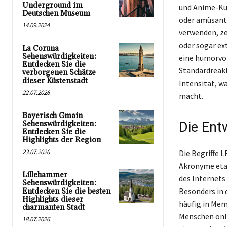
Underground im
und Anime-Kul
Deutschen Museum
oder amüsante
14.09.2024
verwenden, ze
oder sogar ex
La Coruna
Sehenswürdigkeiten:
eine humorvol
Entdecken Sie die
Standardreakt
verborgenen Schätze
dieser Küstenstadt
Intensität, w
22.07.2026
macht.
Bayerisch Gmain
Sehenswürdigkeiten:
Die Ent
Entdecken Sie die
Highlights der Region
23.07.2026
Die Begriffe 
Akronyme etab
Lillehammer
des Internets
Sehenswürdigkeiten:
Besonders in 
Entdecken Sie die besten
Highlights dieser
häufig in Mem
charmanten Stadt
Menschen onli
18.07.2026