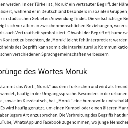
werden. In der Türkei ist ‚Moruk‘ ein vertrauter Begriff, der Näh
lisiert, während er in Deutschland besonders in sozialen Gruppen
 in städtischen Gebieten Anwendung findet. Die vielschichtige 
eigt sich vor allem in zwischenmenschlichen Beziehungen, wo er 
ls auch Vertrautheit symbolisiert. Obwohl der Begriff oft humorvol
n Kontext zu beachten, da ‚Moruk‘ leicht fehlinterpretiert werden
tändnis des Begriffs kann somit die interkulturelle Kommunikati
ischen verschiedenen Sprachgemeinschaften verbessern.
prünge des Wortes Moruk
stammt das Wort „Moruk“ aus dem Türkischen und wird als freund
wendet, häufig in der Umgangssprache. Besonders in der urbanen
, sowie im Kiezdeutsch, hat „Moruk“ eine humorvolle und schalk
Es wird häufig genutzt, um einen Kumpel oder einen älteren Mann
aber legere Art anzusprechen. Die Verbreitung des Begriffs hat dur
ouTube, WhatsApp und Facebook zugenommen, wo junge Menschen