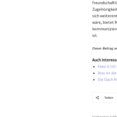
freundschaftl
Zugehörigkeit
sich weiteren
wäre, bietet 
kommuniziere
ist.
Auch interess
Fake it ti
Was ist di
Die Dach R
Teilen
Vorheriger Artik