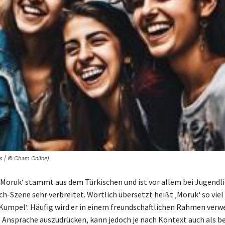
s | © Cham Online)
‚Moruk‘ stammt aus dem Türkischen und ist vor allem bei Jugendli
h-Szene sehr verbreitet. Wörtlich übersetzt heißt ‚Moruk‘ so viel 
‚Kumpel‘. Häufig wird er in einem freundschaftlichen Rahmen ver
e Ansprache auszudrücken, kann jedoch je nach Kontext auch als b