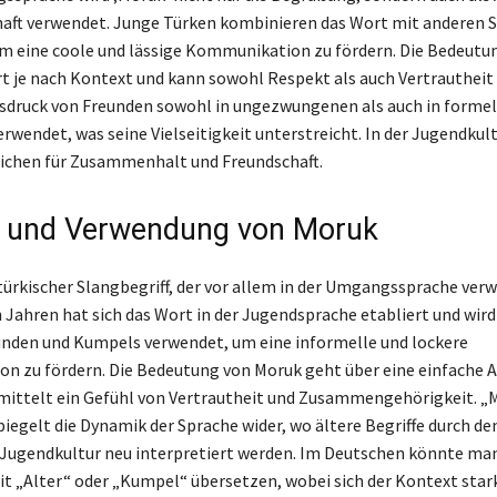
aft verwendet. Junge Türken kombinieren das Wort mit anderen 
m eine coole und lässige Kommunikation zu fördern. Die Bedeutu
ert je nach Kontext und kann sowohl Respekt als auch Vertrautheit
usdruck von Freunden sowohl in ungezwungenen als auch in formel
rwendet, was seine Vielseitigkeit unterstreicht. In der Jugendkult
eichen für Zusammenhalt und Freundschaft.
t und Verwendung von Moruk
 türkischer Slangbegriff, der vor allem in der Umgangssprache verw
n Jahren hat sich das Wort in der Jugendsprache etabliert und wird
nden und Kumpels verwendet, um eine informelle und lockere
 zu fördern. Die Bedeutung von Moruk geht über eine einfache 
rmittelt ein Gefühl von Vertrautheit und Zusammengehörigkeit. „
iegelt die Dynamik der Sprache wider, wo ältere Begriffe durch den
 Jugendkultur neu interpretiert werden. Im Deutschen könnte ma
 „Alter“ oder „Kumpel“ übersetzen, wobei sich der Kontext stark