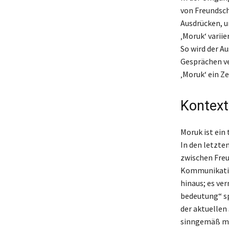
von Freundsch
Ausdrücken, u
‚Moruk‘ varii
So wird der A
Gesprächen ve
‚Moruk‘ ein Z
Kontex
Moruk ist ein
In den letzte
zwischen Freu
Kommunikation
hinaus; es ve
bedeutung“ sp
der aktuellen
sinngemäß mit