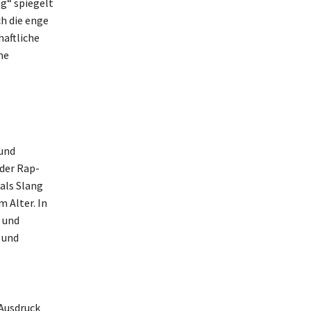
g“ spiegelt
ch die enge
haftliche
ne
 und
 der Rap-
als Slang
 Alter. In
 und
 und
 Ausdruck