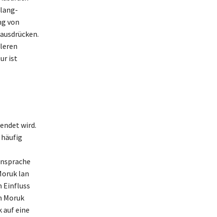
Slang-
ng von
 ausdrücken.
leren
ur ist
endet wird.
 häufig
Ansprache
Moruk lan
 Einfluss
n Moruk
 auf eine