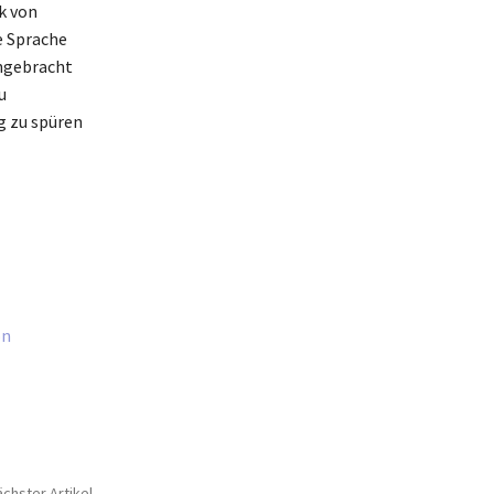
k von
e Sprache
angebracht
u
g zu spüren
on
chster Artikel