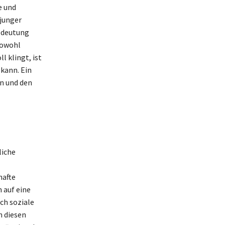
e und
 junger
Bedeutung
sowohl
l klingt, ist
 kann. Ein
on und den
liche
hafte
 auf eine
ch soziale
 diesen