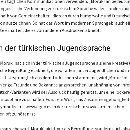
hren täglichen Kommunikationen verwenden. „Moruk lan bedeutun
 linguistische Verbindung zur türkischen Sprache wider, sondern au
halb von Gemeinschaften, die sich durch humorvolle und freundsc
n auszeichnen. So hat das Wort im modernen Sprachgebrauch ei
e erhalten, die es von anderen Ausdrücken abhebt.
n der türkischen Jugendsprache
Moruk‘ hat sich in der türkischen Jugendsprache als eine kreative
iche Begrüßung etabliert, die vor allem unter Jugendlichen und in
t ist. Ursprünglich aus dem Türkischen stammend, wird ‚Moruk‘ oft 
 enge Freunde und Bekannte anzusprechen, unabhängig von ihrem
utsch-Varianten wird der Ausdruck häufig genutzt, um eine lockere
tmosphäre zu schaffen. Es ist ein Wort, das Zusammengehörigkeit
symbolisiert, weswegen es in der türkischen sowie armenischen
n oft zu hören ist.
ssprache wird ‚Moruk‘ nicht nur als Begrüßung, sondern auch als