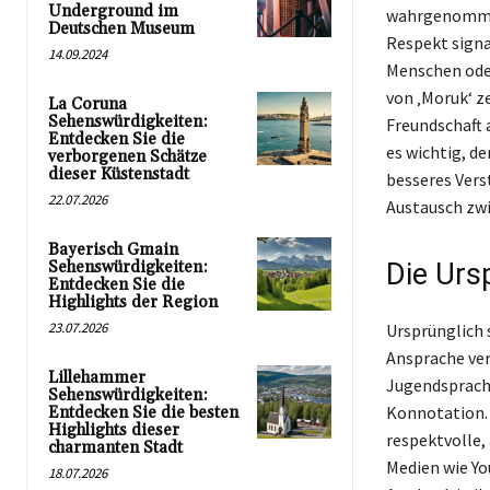
Underground im
wahrgenommen 
Deutschen Museum
Respekt signa
14.09.2024
Menschen oder
von ‚Moruk‘ z
La Coruna
Sehenswürdigkeiten:
Freundschaft a
Entdecken Sie die
es wichtig, de
verborgenen Schätze
dieser Küstenstadt
besseres Vers
22.07.2026
Austausch zw
Bayerisch Gmain
Sehenswürdigkeiten:
Die Urs
Entdecken Sie die
Highlights der Region
23.07.2026
Ursprünglich 
Ansprache ver
Lillehammer
Jugendsprache
Sehenswürdigkeiten:
Konnotation. 
Entdecken Sie die besten
Highlights dieser
respektvolle, 
charmanten Stadt
Medien wie Y
18.07.2026