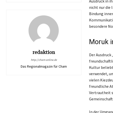
Ausdruck in i
nicht nur die
Bindung inner
Kommunikatio
besondere Not
Moruk i
redaktion
Der Ausdruck ‚
http://cham-online.de
freundschaftl
Das Regionalmagazin für Cham
Kultur belieb
verwendet, um
vielen Kiezde
freundliche A
Vertrautheit 
Gemeinschafte
In der Umgang