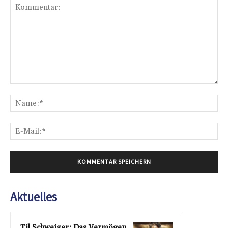
Kommentar:
Na
E-
Mai
Aktuelles
Til Schweiger: Das Vermögen