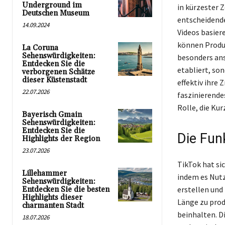
Underground im
in kürzester Z
Deutschen Museum
entscheidende
14.09.2024
Videos basier
können Produz
La Coruna
Sehenswürdigkeiten:
besonders ans
Entdecken Sie die
etabliert, so
verborgenen Schätze
dieser Küstenstadt
effektiv ihre
22.07.2026
faszinierende
Rolle, die Ku
Bayerisch Gmain
Sehenswürdigkeiten:
Entdecken Sie die
Die Fun
Highlights der Region
23.07.2026
TikTok hat si
Lillehammer
indem es Nutz
Sehenswürdigkeiten:
erstellen und
Entdecken Sie die besten
Highlights dieser
Länge zu produ
charmanten Stadt
beinhalten. D
18.07.2026