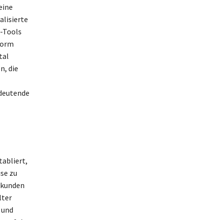
eine
alisierte
r-Tools
form
tal
n, die
edeutende
tabliert,
se zu
Sekunden
lter
 und