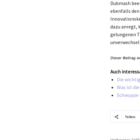
Dubmash beein
ebenfalls den
Innovationskr
dazu anregt, k
gelungenen Te
unverwechselb
Auch interess
Die wichti
Was ist di
Schwuppe B
Teilen
Vorheriger Artik