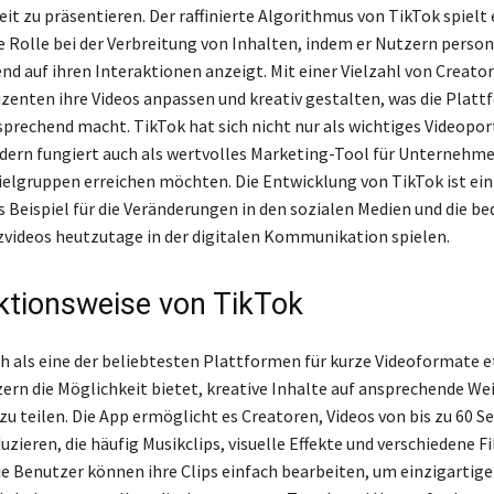
eit zu präsentieren. Der raffinierte Algorithmus von TikTok spielt 
 Rolle bei der Verbreitung von Inhalten, indem er Nutzern person
end auf ihren Interaktionen anzeigt. Mit einer Vielzahl von Creato
enten ihre Videos anpassen und kreativ gestalten, was die Platt
prechend macht. TikTok hat sich nicht nur als wichtiges Videopor
ndern fungiert auch als wertvolles Marketing-Tool für Unternehme
 Zielgruppen erreichen möchten. Die Entwicklung von TikTok ist ein
s Beispiel für die Veränderungen in den sozialen Medien und die b
rzvideos heutzutage in der digitalen Kommunikation spielen.
ktionsweise von TikTok
ch als eine der beliebtesten Plattformen für kurze Videoformate e
ern die Möglichkeit bietet, kreative Inhalte auf ansprechende Wei
 zu teilen. Die App ermöglicht es Creatoren, Videos von bis zu 60 
zieren, die häufig Musikclips, visuelle Effekte und verschiedene Fi
ie Benutzer können ihre Clips einfach bearbeiten, um einzigartige