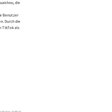
uaishou, die
ie Benutzer
en. Durch die
 TikTok als
chster Artikel