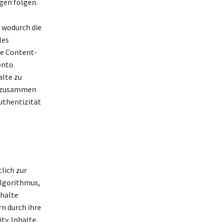
gen folgen.
 wodurch die
les
te Content-
onto
alte zu
e zusammen
uthentizität
lich zur
Algorithmus,
nhalte
n durch ihre
ty. Inhalte,