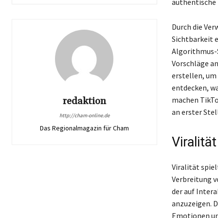
authentische 
Durch die Ver
Sichtbarkeit 
Algorithmus-S
Vorschläge an
erstellen, um
entdecken, wa
redaktion
machen TikTok
an erster Stel
http://cham-online.de
Das Regionalmagazin für Cham
Viralit
Viralität spie
Verbreitung v
der auf Inter
anzuzeigen. D
Emotionen und