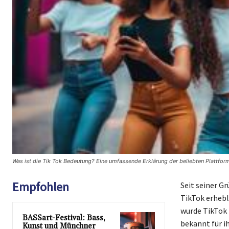
Was ist die Tik Tok Bedeutung? Eine umfassende Erklärung der beliebten Plattfor
Empfohlen
Seit seiner G
TikTok erhebl
wurde TikTok 
BASSart-Festival: Bass,
bekannt für i
Kunst und Münchner