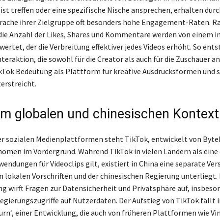
ist treffen oder eine spezifische Nische ansprechen, erhalten durc
rache ihrer Zielgruppe oft besonders hohe Engagement-Raten. R
die Anzahl der Likes, Shares und Kommentare werden von einem in
ertet, der die Verbreitung effektiver jedes Videos erhöht. So ents
teraktion, die sowohl für die Creator als auch für die Zuschauer 
TikTok Bedeutung als Plattform für kreative Ausdrucksformen und 
erstreicht.
im globalen und chinesischen Kontext
r sozialen Medienplattformen steht TikTok, entwickelt von Byte
omen im Vordergrund. Während TikTok in vielen Ländern als eine 
endungen für Videoclips gilt, existiert in China eine separate Ve
n lokalen Vorschriften und der chinesischen Regierung unterliegt.
g wirft Fragen zur Datensicherheit und Privatsphäre auf, insbeso
egierungszugriffe auf Nutzerdaten. Der Aufstieg von TikTok fällt i
turn‘, einer Entwicklung, die auch von früheren Plattformen wie Vi