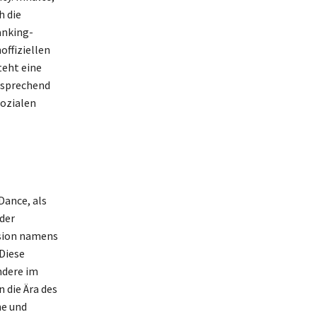
h die
anking-
offiziellen
teht eine
ansprechend
sozialen
Dance, als
der
rsion namens
 Diese
ndere im
n die Ära des
ne und