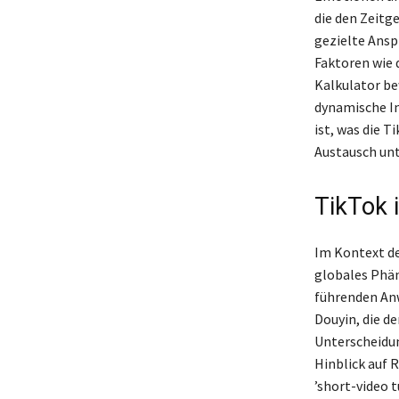
die den Zeitge
gezielte Ansp
Faktoren wie 
Kalkulator bew
dynamische In
ist, was die 
Austausch unt
TikTok 
Im Kontext de
globales Phän
führenden Anw
Douyin, die de
Unterscheidun
Hinblick auf R
’short-video 