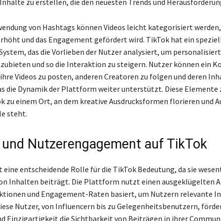
Inhalte zu erstellen, die den neuesten Trends und Herausforderun
wendung von Hashtags können Videos leicht kategorisiert werden,
erhöht und das Engagement gefördert wird. TikTok hat ein speziel
ystem, das die Vorlieben der Nutzer analysiert, um personalisier
zubieten und so die Interaktion zu steigern. Nutzer können ein K
 ihre Videos zu posten, anderen Creatoren zu folgen und deren Inh
s die Dynamik der Plattform weiter unterstützt. Diese Element
 zu einem Ort, an dem kreative Ausdrucksformen florieren und A
le steht.
ät und Nutzerengagement auf TikTok
lt eine entscheidende Rolle für die TikTok Bedeutung, da sie wesent
on Inhalten beiträgt. Die Plattform nutzt einen ausgeklügelten 
aktionen und Engagement-Raten basiert, um Nutzern relevante I
iese Nutzer, von Influencern bis zu Gelegenheitsbenutzern, förder
 Einzigartigkeit die Sichtbarkeit von Beiträgen in ihrer Communi