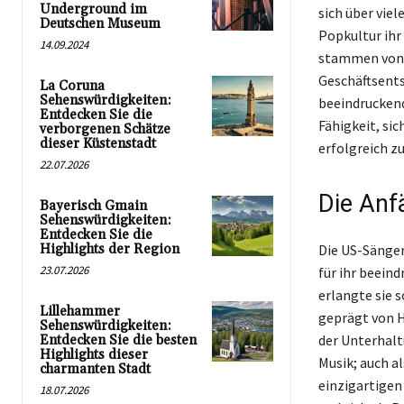
Underground im
sich über viel
Deutschen Museum
Popkultur ihr
14.09.2024
stammen von z
Geschäftsents
La Coruna
Sehenswürdigkeiten:
beeindruckend
Entdecken Sie die
Fähigkeit, si
verborgenen Schätze
dieser Küstenstadt
erfolgreich z
22.07.2026
Die Anfä
Bayerisch Gmain
Sehenswürdigkeiten:
Entdecken Sie die
Highlights der Region
Die US-Sänger
23.07.2026
für ihr beein
erlangte sie 
Lillehammer
geprägt von H
Sehenswürdigkeiten:
der Unterhaltu
Entdecken Sie die besten
Highlights dieser
Musik; auch al
charmanten Stadt
einzigartigen
18.07.2026