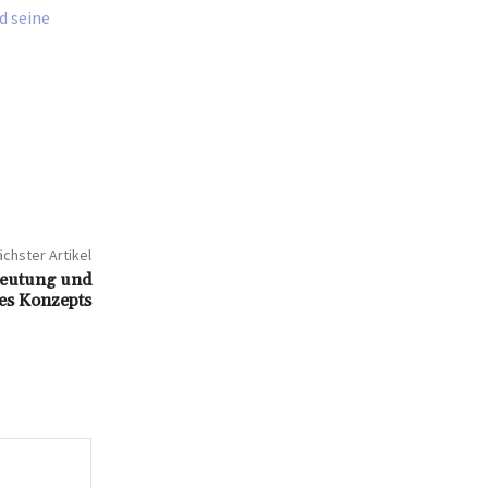
d seine
chster Artikel
edeutung und
es Konzepts