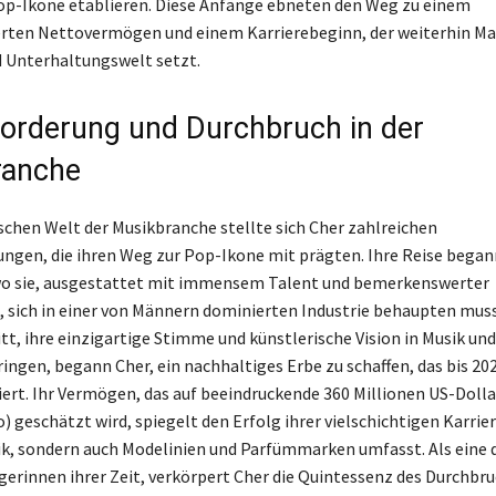
Pop-Ikone etablieren. Diese Anfänge ebneten den Weg zu einem
ten Nettovermögen und einem Karrierebeginn, der weiterhin Ma
d Unterhaltungswelt setzt.
orderung und Durchbruch in der
ranche
schen Welt der Musikbranche stellte sich Cher zahlreichen
ngen, die ihren Weg zur Pop-Ikone mit prägten. Ihre Reise began
 wo sie, ausgestattet mit immensem Talent und bemerkenswerter
, sich in einer von Männern dominierten Industrie behaupten mus
tt, ihre einzigartige Stimme und künstlerische Vision in Musik u
ingen, begann Cher, ein nachhaltiges Erbe zu schaffen, das bis 20
niert. Ihr Vermögen, das auf beeindruckende 360 Millionen US-Dolla
) geschätzt wird, spiegelt den Erfolg ihrer vielschichtigen Karrier
ik, sondern auch Modelinien und Parfümmarken umfasst. Als eine 
gerinnen ihrer Zeit, verkörpert Cher die Quintessenz des Durchbru