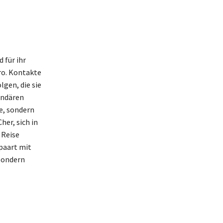
 für ihr
ro. Kontakte
lgen, die sie
endären
e, sondern
her, sich in
 Reise
paart mit
 sondern