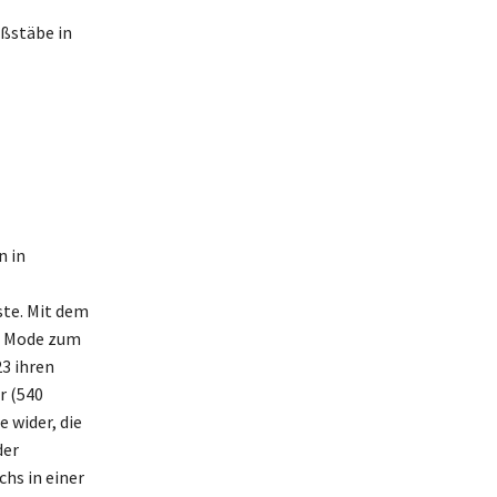
ßstäbe in
n in
ste. Mit dem
nd Mode zum
23 ihren
r (540
e wider, die
der
chs in einer