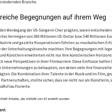
verändernden Branche.
sreiche Begegnungen auf ihrem Weg
e den Werdegang der US-Sängerin Cher prägten, waren entscheidend
es Vermögen von 360 Millionen US-Dollar bzw. 540 Millionen Eu
ndustrie und gezielte Kooperationen führten zu musikalischen Erfo
e der Unterhaltungsbranche machten. Ihre Begegnungen mit leg
nd Künstlern erweiterten nicht nur ihre künstlerischen Horizont
h neue Perspektiven in ihrer Filmkarriere. Diese Einflüsse halfen C
n Unternehmungen zu behaupten, von denen viele ihre finanzielle
ägten. Die Kombination ihrer Talente in der Musik und im Film, ge
Partnerschaften, stellte sicher, dass sie nicht nur als Künstlerin,
äftsfrau florierte.
ant: