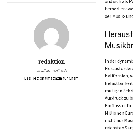
und sich als 
bemerkenswer
der Musik- un
Herausf
Musikb
redaktion
In der dynami
Herausforderu
http://cham-online.de
Kalifornien,
Das Regionalmagazin für Cham
Belastbarkeit
mutigen Schri
Ausdruck zu br
Einfluss defi
Millionen Euro
nicht nur Mus
reichsten Sän