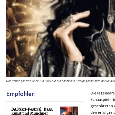
Das Vermögen von Cher: Ein Blick auf die finanzielle Erfolgsgeschichte der Musi
Empfohlen
Die legendäre 
Schauspieleri
geschätzten V
BASSart-Festival: Bass,
den erfolgrei
Kunst und Münchner