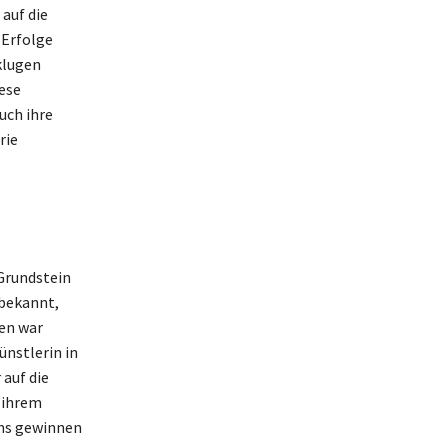
 auf die
 Erfolge
klugen
ese
uch ihre
rie
 Grundstein
 bekannt,
ben war
ünstlerin in
 auf die
t ihrem
ans gewinnen