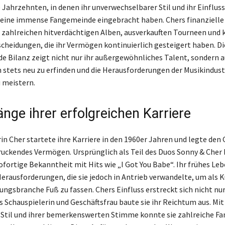
e Jahrzehnten, in denen ihr unverwechselbarer Stil und ihr Einfluss
 eine immense Fangemeinde eingebracht haben. Chers finanzielle
ahlreichen hitverdächtigen Alben, ausverkauften Tourneen und 
cheidungen, die ihr Vermögen kontinuierlich gesteigert haben. Di
e Bilanz zeigt nicht nur ihr außergewöhnliches Talent, sondern a
ch stets neu zu erfinden und die Herausforderungen der Musikindust
u meistern.
nge ihrer erfolgreichen Karriere
in Cher startete ihre Karriere in den 1960er Jahren und legte den
druckendes Vermögen. Ursprünglich als Teil des Duos Sonny & Cher
sofortige Bekanntheit mit Hits wie „I Got You Babe“. Ihr frühes Le
erausforderungen, die sie jedoch in Antrieb verwandelte, um als K
ngsbranche Fuß zu fassen. Chers Einfluss erstreckt sich nicht nur
s Schauspielerin und Geschäftsfrau baute sie ihr Reichtum aus. Mi
 Stil und ihrer bemerkenswerten Stimme konnte sie zahlreiche F