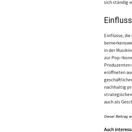
sich ständig 
Einflus
Einflüsse, di
bemerkenswert
in der Musiki
zur Pop-Ikon
Produzenten u
eröffneten auc
geschäftliche
nachhaltig pr
strategischen 
auch als Gesch
Auch interess