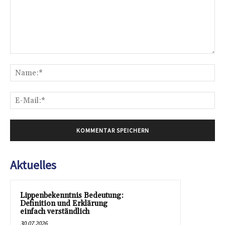
Kommentar:
Na
E-
Mai
Aktuelles
Lippenbekenntnis Bedeutung:
Definition und Erklärung
einfach verständlich
30.07.2026