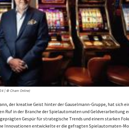
24 | © Cham Online)
nn, der kreative Geist hinter der Gauselmann-Gruppe, hat sich ei
n Ruf in der Branche der Spielautomaten und Geldverarbeitung er
geprägten Gespür für strategische Trends und einem starken Fok
e Innovationen entwickelte er die gefragten Spielautomaten-Mo