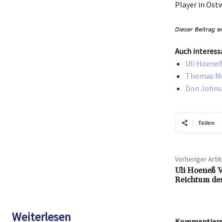
Player in Ostw
Auch interess
Uli Hoeneß
Thomas Mül
Don Johnso
Teilen
Vorheriger Artik
Uli Hoeneß V
Reichtum des
Weiterlesen
Kommentieren