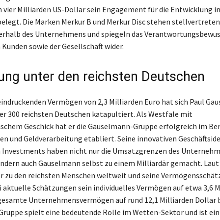
vier Milliarden US-Dollar sein Engagement für die Entwicklung i
elegt. Die Marken Merkur B und Merkur Disc stehen stellvertretend
nerhalb des Unternehmens und spiegeln das Verantwortungsbewus
Kunden sowie der Gesellschaft wider.
rung unter den reichsten Deutschen
indruckenden Vermögen von 2,3 Milliarden Euro hat sich Paul Ga
er 300 reichsten Deutschen katapultiert. Als Westfale mit
chem Geschick hat er die Gauselmann-Gruppe erfolgreich im Ber
n und Geldverarbeitung etabliert. Seine innovativen Geschäftsid
n Investments haben nicht nur die Umsatzgrenzen des Unterneh
ndern auch Gauselmann selbst zu einem Milliardär gemacht. Laut
er zu den reichsten Menschen weltweit und seine Vermögensschä
ei aktuelle Schätzungen sein individuelles Vermögen auf etwa 3,6 M
gesamte Unternehmensvermögen auf rund 12,1 Milliarden Dollar be
uppe spielt eine bedeutende Rolle im Wetten-Sektor und ist ein