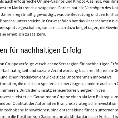
als auch erfolgreiche Online-Casinos und Krypto-Casinos, was ihr 
euesten Markttrends anzupassen. Forbes hat das Vermögen des U
n Jahren regelmäßig gewürdigt, was die Bedeutung und den Einflus
 Branche unterstreicht. In Ostwestfalen hat das Unternehmen nic
beitsplätze geschaffen, sondern auch dazu beigetragen, die Gewin
ene erheblich zu steigern.
en für nachhaltigen Erfolg
n Gruppe verfolgt verschiedene Strategien für nachhaltigen Erfol
e Nachhaltigkeit und soziale Verantwortung basieren. Mit einem
eundlichen Produkten entwickelt das Unternehmen innovative
tomaten, die nicht nur spielerisch überzeugen, sondern auch den 
nimieren. Durch den Einsatz erneuerbarer Energien in den
ozesse leistet die Gauselmann Gruppe einen aktiven Beitrag zu
nd zur Qualität der Automaten Branche. Strategische Investition
in technische Innovationen, sind entscheidend für den unterneh
tigen die Position von Gauselmann als Milliardär in der Forbes-Lis