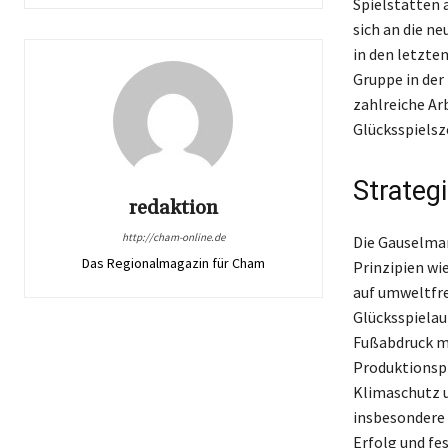
Spielstätten 
sich an die n
in den letzte
Gruppe in der
zahlreiche Ar
Glücksspielsz
Strategi
redaktion
http://cham-online.de
Die Gauselman
Das Regionalmagazin für Cham
Prinzipien wi
auf umweltfr
Glücksspielau
Fußabdruck mi
Produktionspr
Klimaschutz u
insbesondere 
Erfolg und fes