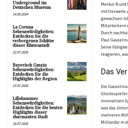
Underground im
Merkur B und 
Deutschen Museum
mittlerweile 
14.09.2024
gewachsen ist
Mitarbeitern 
La Coruna
Sehenswürdigkeiten:
Durch nachhal
Entdecken Sie die
Paul Gauselma
verborgenen Schätze
dieser Küstenstadt
Seine Fähigke
22.07.2026
reagieren, wa
Bayerisch Gmain
Sehenswürdigkeiten:
Das Ve
Entdecken Sie die
Highlights der Region
23.07.2026
Die Gauselman
Glücksspielbra
Lillehammer
innovativen S
Sehenswürdigkeiten:
was das Unte
Entdecken Sie die besten
Highlights dieser
mehreren Mill
charmanten Stadt
Milliardär in
18.07.2026