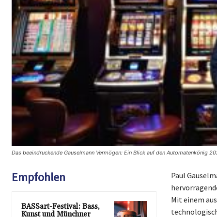
Das beeindruckende Gauselmann Vermögen: Ein Blick auf den Automatenkönig 20
Empfohlen
Paul Gauselma
hervorragende
Mit einem aus
BASSart-Festival: Bass,
technologisch
Kunst und Münchner