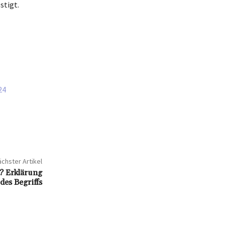
stigt.
24
chster Artikel
g? Erklärung
des Begriffs