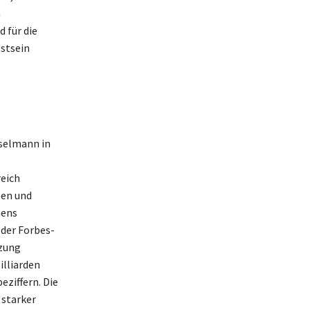
n
 für die
stsein
uselmann in
eich
een und
mens
 der Forbes-
tzung
illiarden
ziffern. Die
 starker