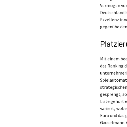
Vermögen von 
Deutschland b
Exzellenz in
gegenübe den 
Platzie
Mit einem bee
das Ranking d
unternehmeris
Spielautomate
strategische
gesprengt, so
Liste gehört 
variiert, wob
Euro und das 
Gauselmann-Gr