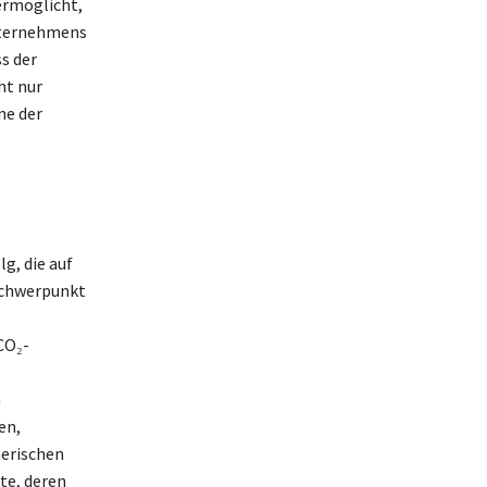
ermöglicht,
nternehmens
s der
ht nur
ne der
g, die auf
 Schwerpunkt
CO₂-
m
en,
merischen
te, deren