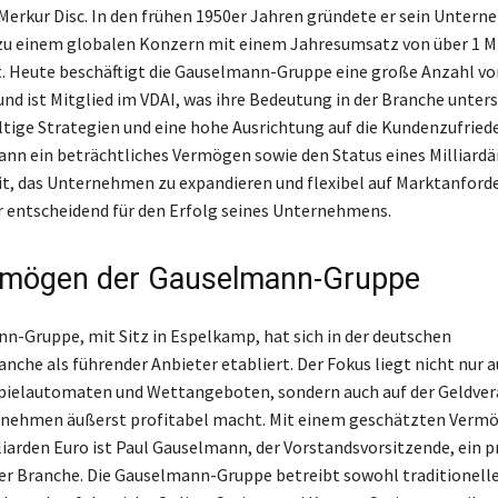
Merkur Disc. In den frühen 1950er Jahren gründete er sein Untern
zu einem globalen Konzern mit einem Jahresumsatz von über 1 Mi
. Heute beschäftigt die Gauselmann-Gruppe eine große Anzahl vo
und ist Mitglied im VDAI, was ihre Bedeutung in der Branche unters
tige Strategien und eine hohe Ausrichtung auf die Kundenzufried
nn ein beträchtliches Vermögen sowie den Status eines Milliardär
it, das Unternehmen zu expandieren und flexibel auf Marktanford
r entscheidend für den Erfolg seines Unternehmens.
rmögen der Gauselmann-Gruppe
n-Gruppe, mit Sitz in Espelkamp, hat sich in der deutschen
nche als führender Anbieter etabliert. Der Fokus liegt nicht nur a
pielautomaten und Wettangeboten, sondern auch auf der Geldver
rnehmen äußerst profitabel macht. Mit einem geschätzten Verm
iarden Euro ist Paul Gauselmann, der Vorstandsvorsitzende, ein 
 der Branche. Die Gauselmann-Gruppe betreibt sowohl traditionell