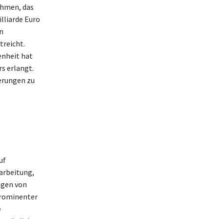
ehmen, das
lliarde Euro
n
treicht.
enheit hat
s erlangt.
erungen zu
uf
arbeitung,
ögen von
prominenter
e