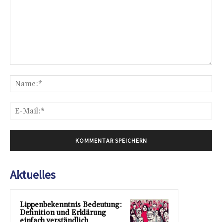
Kommentar:
Na
E-
Mai
Aktuelles
Lippenbekenntnis Bedeutung:
Definition und Erklärung
einfach verständlich