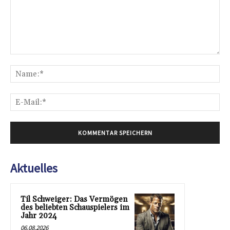
Kommentar:
Na
E-
Mai
Aktuelles
Til Schweiger: Das Vermögen
des beliebten Schauspielers im
Jahr 2024
06.08.2026