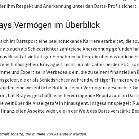
der ihm Respekt und Anerkennung unter den Darts-Profis sichert.
ays Vermögen im Überblick
 sich im Dartsport eine beeindruckende Karriere erarbeitet, die so
ls auch als Schiedsrichter zahlreiche Anerkennung gefunden hat
das Resultat vielfältiger Einnahmequellen, die über das übliche
zene hinausgehen. Bray agiert nicht nur als Caller bei der PDC, so
imme und Expertise in Werbedeals ein, die zu seinem finanziellen 
isgelder, die er als Schiedsrichter während wichtiger Turniere wie 
spielen eine wesentliche Rolle in seiner Vermögensgeschichte. Ge
n, hat Bray es geschafft, eine hervorragende Reputation im Dart
ie weit über die Anzeigetafeln hinausgeht. Insgesamt spiegelt Ru
finanziellen Aspekte wider, die in der Welt des Darts verstärkt B