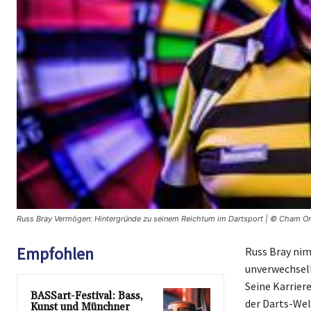
Russ Bray Vermögen: Hintergründe zu seinem Reichtum im Dartsport | © Cham On
Empfohlen
Russ Bray nim
unverwechselb
Seine Karrier
BASSart-Festival: Bass,
der Darts-Wel
Kunst und Münchner