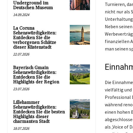
Underground im
Turnieren, da
Deutschen Museum
nicht nur als
14.09.2024
Unterhaltungs
Neben seinen 
La Coruna
Sehenswürdigkeiten:
Werbeverträge
Entdecken Sie die
finanziellen A
verborgenen Schätze
dieser Küstenstadt
man seinen sp
22.07.2026
Einnahm
Bayerisch Gmain
Sehenswürdigkeiten:
Entdecken Sie die
Highlights der Region
Die Einnahme
23.07.2026
vielfältig un
Professional 
Lillehammer
während reno
Sehenswürdigkeiten:
einen hohen B
Entdecken Sie die besten
Highlights dieser
abgeschlossen
charmanten Stadt
als ‚Voice of 
18.07.2026