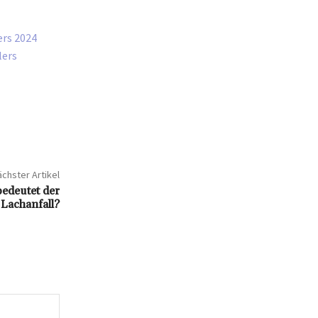
ers 2024
lers
chster Artikel
edeutet der
 Lachanfall?