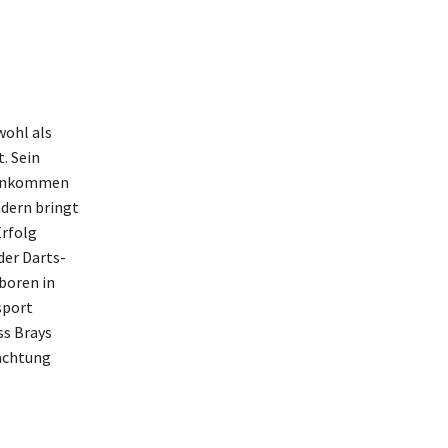
wohl als
. Sein
 Einkommen
ndern bringt
Erfolg
der Darts-
boren in
sport
ss Brays
eachtung