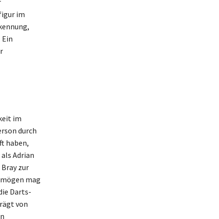
r
figur im
rkennung,
 Ein
r
keit im
erson durch
t haben,
 als Adrian
 Bray zur
Vermögen mag
die Darts-
prägt von
en