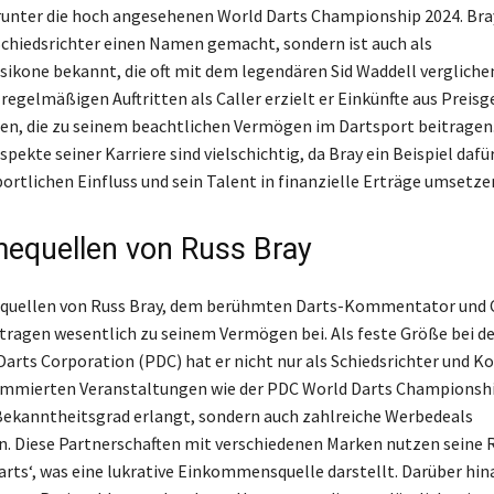
runter die hoch angesehenen World Darts Championship 2024. Bray
 Schiedsrichter einen Namen gemacht, sondern ist auch als
ikone bekannt, die oft mit dem legendären Sid Waddell verglichen
regelmäßigen Auftritten als Caller erzielt er Einkünfte aus Preisg
n, die zu seinem beachtlichen Vermögen im Dartsport beitragen.
spekte seiner Karriere sind vielschichtig, da Bray ein Beispiel dafür
ortlichen Einfluss und sein Talent in finanzielle Erträge umsetze
equellen von Russ Bray
quellen von Russ Bray, dem berühmten Darts-Kommentator und Ca
d tragen wesentlich zu seinem Vermögen bei. Als feste Größe bei de
Darts Corporation (PDC) hat er nicht nur als Schiedsrichter und
mmierten Veranstaltungen wie der PDC World Darts Championsh
ekanntheitsgrad erlangt, sondern auch zahlreiche Werbedeals
. Diese Partnerschaften mit verschiedenen Marken nutzen seine 
Darts‘, was eine lukrative Einkommensquelle darstellt. Darüber hin