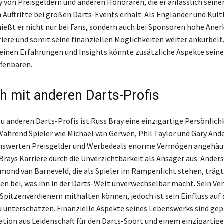
ay von Preisgeldern und anderen Honoraren, die er anlässlich seine
Auftritte bei großen Darts-Events erhält. Als Engländer und Kult
ießt er nicht nur bei Fans, sondern auch bei Sponsoren hohe Ane
riere und somit seine finanziellen Möglichkeiten weiter ankurbelt.
seinen Erfahrungen und Insights könnte zusätzliche Aspekte seine
fenbaren.
ch mit anderen Darts-Profis
zu anderen Darts-Profis ist Russ Bray eine einzigartige Persönlich
Während Spieler wie Michael van Gerwen, Phil Taylor und Gary And
nswerten Preisgelder und Werbedeals enorme Vermögen angehäuf
Brays Karriere durch die Unverzichtbarkeit als Ansager aus. Anders
mond van Barneveld, die als Spieler im Rampenlicht stehen, trägt
n bei, was ihn in der Darts-Welt unverwechselbar macht. Sein 
 Spitzenverdienern mithalten können, jedoch ist sein Einfluss auf 
u unterschätzen. Finanzielle Aspekte seines Lebenswerks sind ge
tion aus Leidenschaft für den Darts-Sport und einem einzigartig