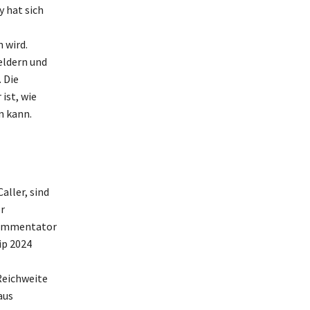
 hat sich
 wird.
eldern und
 Die
 ist, wie
n kann.
ller, sind
r
 Kommentator
ip 2024
Reichweite
aus