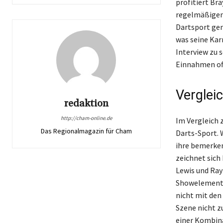
profitiert Br
regelmäßigen 
Dartsport gen
was seine Kar
Interview zu 
Einnahmen of
Verglei
redaktion
http://cham-online.de
Im Vergleich 
Das Regionalmagazin für Cham
Darts-Sport. 
ihre bemerke
zeichnet sich 
Lewis und Ray
Showelemente
nicht mit den
Szene nicht z
einer Kombina