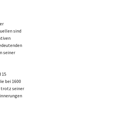
er
uellen sind
ativen
bedeutenden
n seiner
 15
ie bei 1600
 trotz seiner
Erinnerungen