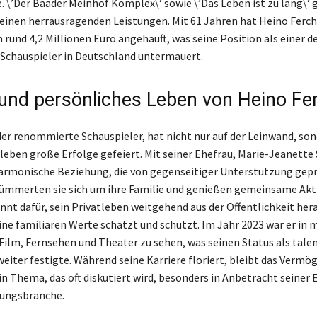
e. \’Der Baader Meinhof Komplex\‘ sowie \’Das Leben ist zu lang\‘
seinen herrausragenden Leistungen. Mit 61 Jahren hat Heino Ferch
rund 4,2 Millionen Euro angehäuft, was seine Position als einer d
Schauspieler in Deutschland untermauert.
 und persönliches Leben von Heino Fe
der renommierte Schauspieler, hat nicht nur auf der Leinwand, son
leben große Erfolge gefeiert. Mit seiner Ehefrau, Marie-Jeanette 
 harmonische Beziehung, die von gegenseitiger Unterstützung geprä
mmerten sie sich um ihre Familie und genießen gemeinsame Akti
annt dafür, sein Privatleben weitgehend aus der Öffentlichkeit he
ine familiären Werte schätzt und schützt. Im Jahr 2023 war er in
Film, Fernsehen und Theater zu sehen, was seinen Status als talen
weiter festigte. Während seine Karriere floriert, bleibt das Vermö
n Thema, das oft diskutiert wird, besonders in Anbetracht seiner E
tungsbranche.