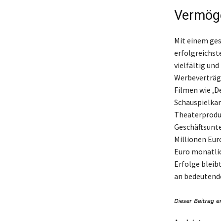
Vermöge
Mit einem ges
erfolgreichst
vielfältig und
Werbeverträge
Filmen wie ‚De
Schauspielkarr
Theaterproduk
Geschäftsunt
Millionen Eur
Euro monatlic
Erfolge bleib
an bedeutende