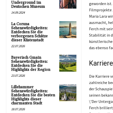
Underground im
geworden ist. 
Deutschen Museum
Filmprojekte 
14.09.2024
Maria Lara wi
ausmacht, hebt
La Coruna
Sehenswürdigkeiten:
Ferch mit sei
Entdecken Sie die
Stabilität in
verborgenen Schätze
dieser Küstenstadt
künstlerische
22.07.2026
das ebenso fac
Bayerisch Gmain
Sehenswürdigkeiten:
Karrier
Entdecken Sie die
Highlights der Region
23.07.2026
Die Karriere 
zahlreiche be
Lillehammer
der Schauspie
Sehenswürdigkeiten:
seinen bekann
Entdecken Sie die besten
Highlights dieser
\’Der Unterga
charmanten Stadt
Ferch brillier
18.07.2026