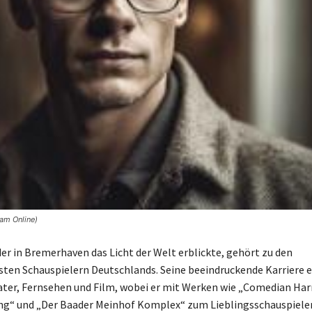
am Online)
der in Bremerhaven das Licht der Welt erblickte, gehört zu den
en Schauspielern Deutschlands. Seine beeindruckende Karriere e
ater, Fernsehen und Film, wobei er mit Werken wie „Comedian Ha
g“ und „Der Baader Meinhof Komplex“ zum Lieblingsschauspieler