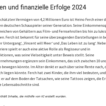
n und finanzielle Erfolge 2024
chätzten Vermögen von 4,2 Millionen Euro ist Heino Ferch einer d
en deutschen Schauspieler seiner Generation. Seine Einkommensq
 reichen von Gehältern aus Film- und Fernsehrollen bis hin zu lukr
n. Ferch ist bekannt für seine überzeugenden Darstellungen in 
r Untergang‘, ‚Vincent will Meer‘ und ‚Das Leben ist zu lang‘. Nebe
iere spielt er auch eine aktive Rolle als Regisseur und in
tionen, was seine Vielseitigkeit unter Beweis stellt. Seine
ernehmungen ergänzen sein Einkommen, das sich zwischen 10 und
o bewegen könnte. Im Alter denkt er auch über seine Rente nach, d
h liegen könnte. Ferch hat zwei Kinder, die ihm viel bedeuten, und
t er auf dem Boden der Tatsachen, wie seine Tattoos zeigen, die 
 Lebensabschnitte sind.