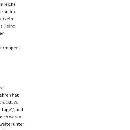
hlreiche
lexandra
Wurzeln
st Heino
ren
 Vermögen“,
sst
Jahren hat
ruckt. Zu
 Tage\‘, und
reich waren.
 weiter unter