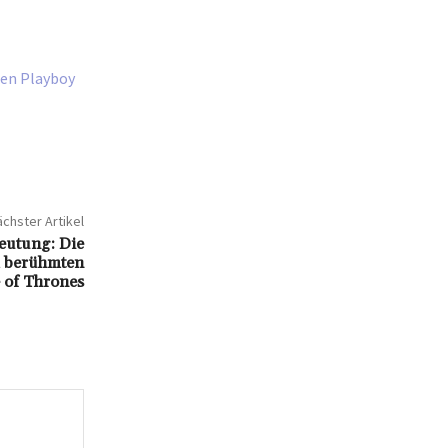
ren Playboy
chster Artikel
eutung: Die
m berühmten
 of Thrones