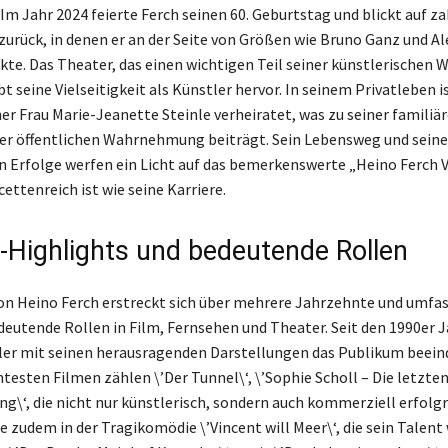
Im Jahr 2024 feierte Ferch seinen 60. Geburtstag und blickt auf za
zurück, in denen er an der Seite von Größen wie Bruno Ganz und A
rkte. Das Theater, das einen wichtigen Teil seiner künstlerischen 
 seine Vielseitigkeit als Künstler hervor. In seinem Privatleben i
ner Frau Marie-Jeanette Steinle verheiratet, was zu seiner familiä
 der öffentlichen Wahrnehmung beiträgt. Sein Lebensweg und seine
n Erfolge werfen ein Licht auf das bemerkenswerte „Heino Ferch
ettenreich ist wie seine Karriere.
e-Highlights und bedeutende Rollen
von Heino Ferch erstreckt sich über mehrere Jahrzehnte und umfa
deutende Rollen in Film, Fernsehen und Theater. Seit den 1990er 
ler mit seinen herausragenden Darstellungen das Publikum beeind
testen Filmen zählen \’Der Tunnel\‘, \’Sophie Scholl – Die letzten
ng\‘, die nicht nur künstlerisch, sondern auch kommerziell erfolg
te zudem in der Tragikomödie \’Vincent will Meer\‘, die sein Talent