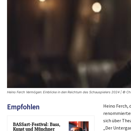
Heino Ferch Vermögen: Einblicke in den Reichtum des Schauspielers 2024 | © Ch
Empfohlen
Heino Ferch, 
renommiertest
sich über The
BASSart-Festival: Bass,
„Der Untergan
Kunst und Münchner