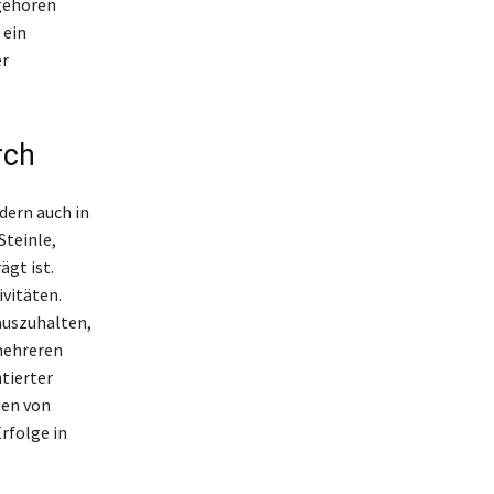
 gehören
 ein
er
rch
dern auch in
Steinle,
gt ist.
vitäten.
rauszuhalten,
 mehreren
tierter
gen von
rfolge in