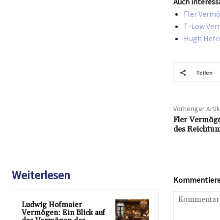
Auch interess
Fler Vermö
T-Low Verm
Hugh Hefne
Teilen
Vorheriger Artik
Fler Vermöge
des Reichtum
Weiterlesen
Kommentieren
Ludwig Hofmaier
Vermögen: Ein Blick auf