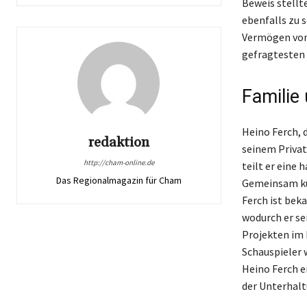
Beweis stellt
ebenfalls zu 
Vermögen von 
gefragtesten 
Familie
Heino Ferch, 
redaktion
seinem Privat
http://cham-online.de
teilt er eine
Das Regionalmagazin für Cham
Gemeinsam kü
Ferch ist bek
wodurch er se
Projekten im 
Schauspieler 
Heino Ferch ei
der Unterhal