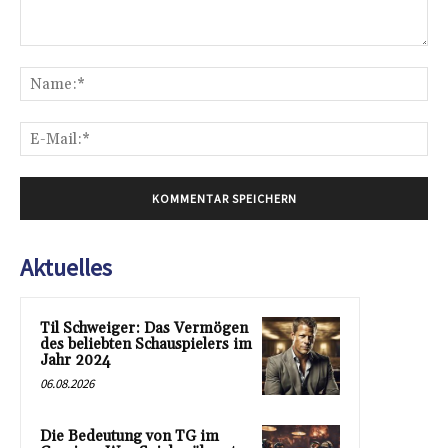
Kommentar:
Na
E-
Mai
Aktuelles
Til Schweiger: Das Vermögen
des beliebten Schauspielers im
Jahr 2024
06.08.2026
Die Bedeutung von TG im